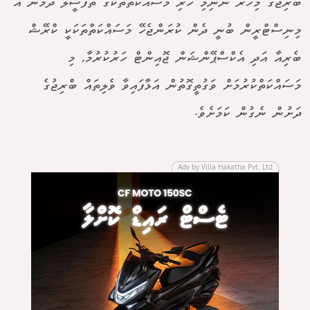
ބްރިޖުގެ މިހާރު ނުނިމި ހުރި މަސައްކަތްތަކުގެ ތަފްސީލު ދެމުން އެ
މިނިސްޓްރީން ބުނީ ދެން ކުރަންޖެހޭ މަސައްކަތްތަކަކީ ކްރޭޝް
ބެރިއާ އަދި އެކްސްޕޭންޝަން ޖޮއިންޓް ހަރުކުރުމާ, މި
މަސައްކަތްކުރުމަށް ވަގުތީގޮތުން އަޅާފައިވާ ވެލިތައް ބްރިޖުގެ
ދަށުން ނެގުން ކަމަށެވެ.
Adv by Villa Hakatha Pvt. Ltd