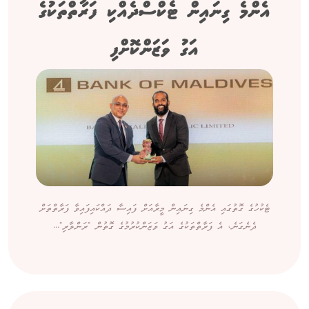
އެންމެ ގިނައިން ޓެކްސްދެއްކި ފަރާތްތަކުގެ
އަގު ވަޒަންކޮށްފި
ޓެކުހުގެ ގޮތުގައި އެންމެ ގިނައިން މީރާއަށް ފައިސާ ދައްކައިފައިވާ ފަރާތްތަށް
ދެނެގަނެ، އެ ފަރާތްތަކުގެ އަގު ވަޒަންކުރުމުގެ ގޮތުން "ރަންލާރި"...