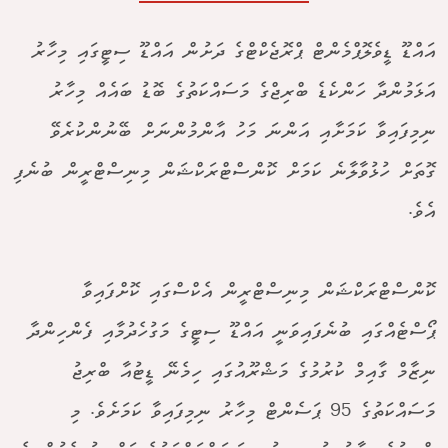
އައްޑޫ ޑީވެލޮޕްމެންޓް ޕްރޮޖެކްޓްގެ ދަށުން އައްޑޫ ސިޓީގައި މިހާރު
އަޅަމުންދާ ހަންކެޑެ ބްރިޖްގެ މަސައްކަތުގެ ބޮޑު ބައެއް މިހާރު
ނިމިފައިވާ ކަމަށާއި އަންނަ މަހު އާންމުންނަށް ބޭނުންކުރެވޭ
ގޮތަށް ހުޅުވާލާނެ ކަމަށް ކޮންސްޓްރަކްޝަން މިނިސްޓްރީން ބުނެފި
އެވެ.
ކޮންސްޓްރަކްޝަން މިނިސްޓްރީން އެކްސްގައި ކޮށްފައިވާ
ޕޯސްޓެއްގައި ބުނެފައިވަނީ އައްޑޫ ސިޓީގެ މަގުހެދުމާއި ފެންހިންދާ
ނިޒާމް ގާއިމް ކުރުމުގެ މަޝްރޫއުގައި ހިމެނޭ ޑީޓުއާ ބްރިޖު
މަސައްކަތުގެ 95 ޕަސެންޓް މިހާރު ނިމިފައިވާ ކަމަށެވެ. މި