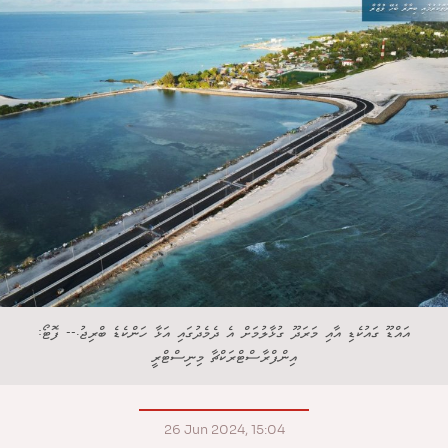
އައްޑޫ ގައުކެޑި އާއި މަރަދޫ ގުޅާލުމަށް އެ ދެމެދުގައި އަޅާ ހަންކެޑެ ބްރިޖު.-- ފޮޓޯ:
އިންފްރާސްޓްރަކްޗާ މިނިސްޓްރީ
26 Jun 2024, 15:04