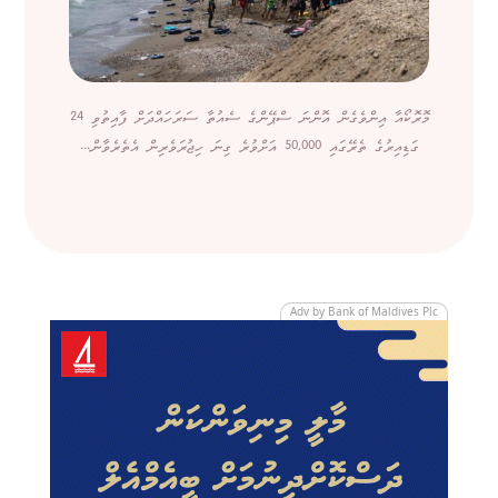
މޮރޮކޯއާ އިންވެގެން އޮންނަ ސްޕޭންގެ ސެއުތާ ސަރަހައްދަށް ފާއިތުވި 24
ގަޑިއިރުގެ ތެރޭގައި 50,000 އަށްވުރެ ގިނަ ހިޖުރަވެރިން އެތެރެވާން...
Adv by Bank of Maldives Plc