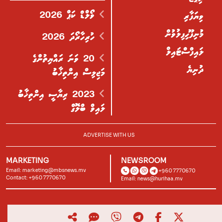
ވޯލްޑް ކަޕް 2026
ވިޔަފާރި
މުނިފޫހިފިލުވުން
ހުރިހާރޯދަ 2026
ލައިފްސްޓައިލް
20 ވަނަ ރައްޔިތުންގެ
ދުނިޔެ
މަޖިލިސް އިންތިޚާބު
2023 ރިޔާސީ އިންތިޚާބު
ލައިވް ބްލޮގް
ADVERTISE WITH US
MARKETING
NEWSROOM
Email:
marketing@mbsnews.mv
+960 7770670
Contact: +960 7770670
Email:
news@hurihaa.mv
© 2026, Hurihaa.mv. All Rights Reserved.
Powered by
Lagoon Labs
.