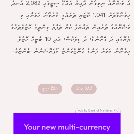
އެ މަޝްރޫއު ނިމިގެން ދާއިރު އައްޑޫ ސިޓީގައި 2,082 އެނދު
ހިމެނޭގޮތަށް 1,041 ކޮޓަރި ތަރައްގީ ކުރެވޭނެ ކަމަށާއި މި
މަޝްރޫއުގެ ތެރެއިން ތައާރަފް ކުރާ ތަފާތު ގިންތީގެ ހޮޓެލްތަކުގެ
ތެރޭގައި ދަ ގްރޭންޑް، ދެ ޑިލަކްސް، އަދި 10 ބުޓީކް ހޮޓެލް
ހިމެނޭނެ ކަމަށް ފަންޑް މެނޭޖްމަންޓް ކޯޕަރޭޝަނުން ބުންޏެވެ.
ރާއްޖެ މިއަދު
އައްޑޫ ސިޓީ
Adv by Bank of Maldives Plc