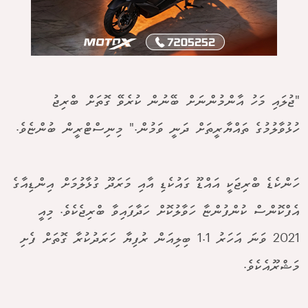
"ޖުލައި މަހު އާންމުންނަށް ބޭނުން ކުރެވޭ ގޮތަށް ބްރިޖު
ހުޅުވާލުމުގެ ތައްޔާރީތަށް ދަނީ ވަމުން." މިނިސްޓްރީން ބުންޏެވެ.
ހަންކެޑެ ބްރިޖަކީ އައްޑޫ ގައުކެޑި އާއި މަރަދޫ ގުޅާލުމަށް އިންޑިއާގެ
އެފްކޮންސް ކުންފުންޏާ ހަވާލުކޮށް ހަދާފައިވާ ބްރިޖެކެވެ. މިއީ
2021 ވަނަ އަހަރު 1.1 ބިލިއަން ރުފިޔާ ހަރަދުކުރާ ގޮތަށް ފެށި
މަޝްރޫއެކެވެ.