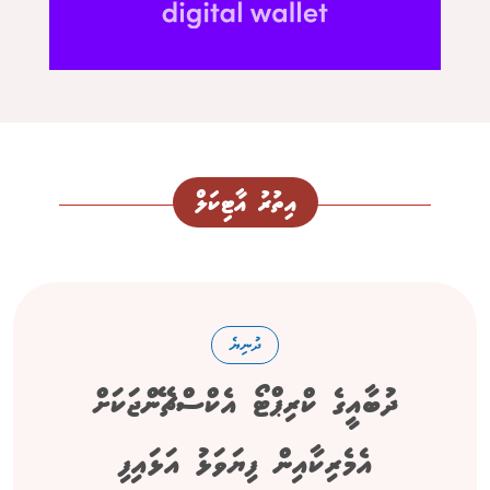
އިތުރު އާޓިކަލް
ދުނިޔެ
ދުބާއީގެ ކްރިޕްޓޯ އެކްސްޗޭންޖަކަށް
އެމެރިކާއިން ފިޔަވަޅު އަޅައިފި