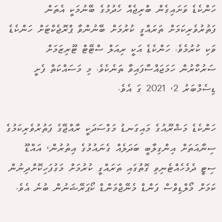
ހަންކެޑެ ވަށައިގެން ބްރިޖެއް ހެދުމުގެ ބޭނުމަކީ އެތަން
ފަތުރުވެރިކަމަށް ތަރައްގީ ކުރުމަށް ބޭނުންވާ ޕްރޮޖެކްޓަށް ހަންކެޑެ
ވަކި ކުރުމެވެ. ހަންކެޑެ އަކީ ރިއަލް ސްޓޭޓް ޓޫރިޒަމަށް
ސަރުކާރުން ހަމަޖައްސާފައިވާ ތަނެކެވެ. މި މަސައްކަތް ފެށީ
ޑިސެމްބަރު 2، 2021 ގަ އެވެ.
ހަންކެޑެ މަޝްރޫއުގެ މައިގަނޑު މަގްސަދަކީ ރާއްޖޭގެ ފަތުރުވެރިކަމުގެ
ސިނާއަތަށް އިންގިލާބީ ބަދަލެއް ގެނައުމުގެ އިތުރުން، އައްޑޫ
ސިޓީ ދެމެހެއްޓެނިވި ގޮތުގައި ތަރައްގީ ކުރުމަށް މަގުފަހިކޮށްދިނުން
ކަމަށް މޯލްޑިވްސް ފަންޑް މެނޭޖްމަންޑް ކޯޕަރޭޝަނުން ބުނެ އެވެ.