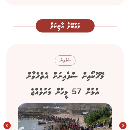
މަގުބޫލު އާޓިކަލް
ސްޕެއިން
މޮރޮކޯއިން ސްޕެއިނަށް އެތެރެވާން
އުޅުން 57 މީހުން މަރުވެއްޖެ