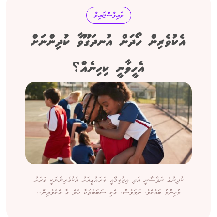
ލައިފްސްޓައިލް
އެކުވެރިން ހޯދަން އުނދަގޫވާ ކުދިންނަށް
އެހީވާނީ ކިހިނެއް؟
ކުދިންގެ ނަފްސާނީ އަދި އިޖުތިމާއީ ތަރައްގީއަށް އެކުވެރިންނަކީ ވަރަށް
މުހިންމު ބައެކެވެ. ނަމަވެސް، އެކި ސަބަބުތަކާ ހުރެ އާ އެކުވެރިން...