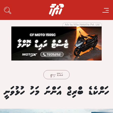
Adv by Villa Hakatha Pvt. Ltd
އައްޑޫ ސިޓީ
ހަންކެޑެ ބްރިޖް އަންނަ މަހު ހުޅުވަނީ