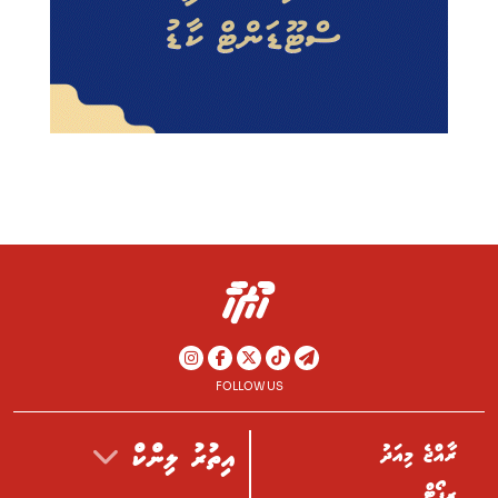
FOLLOW US
ރާއްޖެ މިއަދު
އިތުރު ލިންކް
ރިޕޯޓް