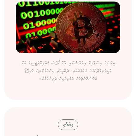
އީރާނުގެ އިސްލާމިކް ރިވެލޫޝަނަރީ ގާޑް ކޯޕްސް (އައިއާރުޖީސީ) އަށް
އެހީތެރިވެދޭކަމުގެ ތުހުމަތުގައި، ދުބާއީގައި ހިންގަމުންދިޔަ ކްރިޕްޓޯ
އެކްސްޗޭންޖަކަށް އެމެރިކާއިން ދަތިކުރުމުގެ...
ވިޔަފާރި