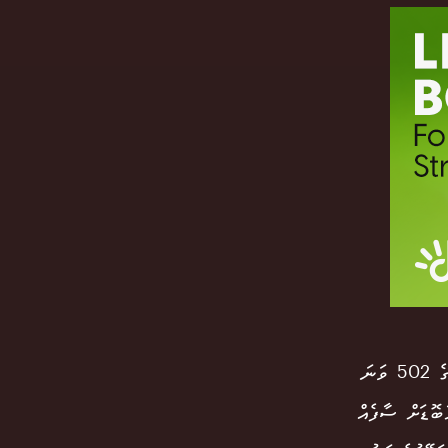
ބެންކޮކުގެ މަޝްހޫރު ގްރޭންޑް ހަޔަޓް އެރަވަން ހޮޓަލުގެ ފަސް ވަނަ ފަންގިފިލާގެ 502 ވަނަ
ާބޮޑަށް ސާފެއް