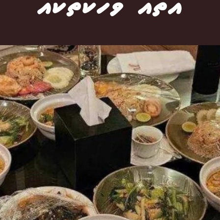
އެތައް ވާހަކަތަކެއް