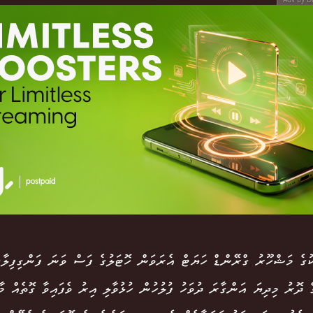
ެ ދޮރު މިދިޔަ އަންގާރަ ދުވަހު ފުލުހުން ހުޅުވާލި އިރު ވެފައިވާ ގޮތެއް މ