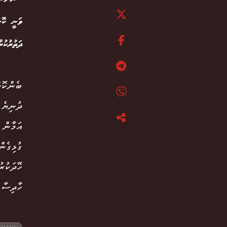
ވަނީ ކޮން
ދަތުރުކު
ދުނިޔެ 
އަމާން 
ގުޅިގެނ
ހޭދަކުރ
ހާދިސާ 
hiraagu