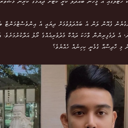
ް ހޮޓަލުގައި އެ މީހުން ބައްދަލު ކުރީ ކޯޓަށް ދިއުމުގެ ކުރިން މަޝްވަރާ 
ގުޔެން ފުއޮން ލަން އެ ބައްދަލުވުމަށް ދިޔައީ އެ އިންވެސްޓްމަންޓާ ބެ
ް، އެ ދެމެފިރިންނާ ވާހަކަ ދައްކާ މެދުވެރިއެއްގެ ރޯލު އަދާކުރުމަށެވެ. އ
ާ މި ހާދިސާއާ ގުޅެނީ ކިހިނެއް ހެއްޔެވެ؟