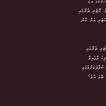
ޅޭކުގެ އަޑު
. ކޮޓަރި ތެރޭގައި
ޮޓަރި އަށް ކާން
ޮޓަރި ތެރޭގައި
ހަ ލާފައިވާ
ުވާލަކަށްވެފައި
 ބާވަ އެވެ؟