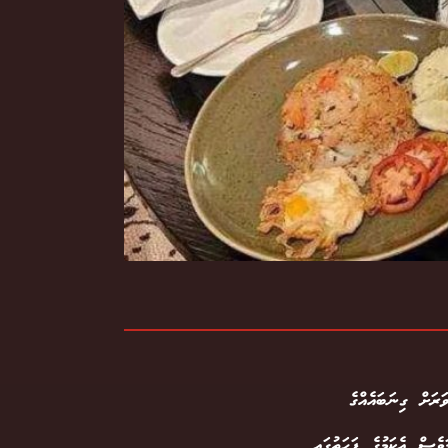
ަށް ގިނަ ބައެއްގެ
ެސް އެކަމުގެ ފަހަތުގައި