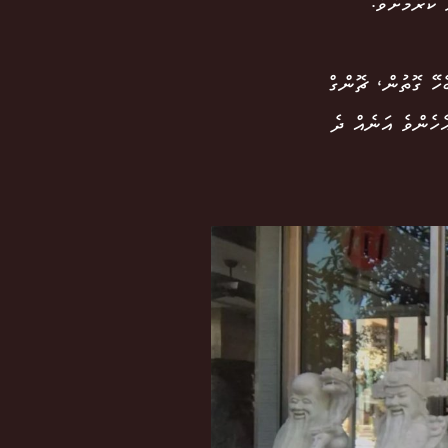
ކުރުމަށެވެ.
ހޭ ގޮތުން، ޗޮންގް
ެހެންވެ އަނެއް ދެ