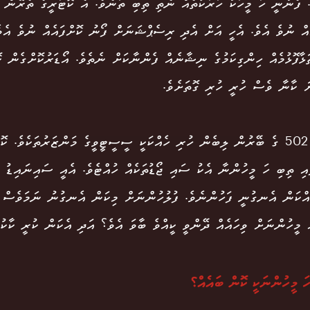
 ފެނުނީ ހަ މީހަކު ހަރަކާތެއް ނެތި ތިބި ތަނެވެ. އެ ކޮޓަރީގެ ތެރޭން ހަ
ެއް ނުވެ އެވެ. އެހީ އަށް އެދި ރިސެޕްޝަނަށް ފޯނު ކޮށްފައެއް ނުވެ އެވެ
ޅާފޮޅުމެއް ހިންގިކަމުގެ ނިޝާނެއް ފެންނާކަށް ނެތެވެ. އޯޑަރުކޮށްގެން ކ
ަ ކާނާ ވެސް ހުރީ ހުރި ގޮތަށެވެ.
ކޮޓަރި 502 ގެ ބޭރުން ލިބެން ހުރި ހެއްކަކީ ސީސީޓީވީގެ މަންޒަރުތަކެވެ. ކ
ައި ތިބި ހަ މީހުންނާ އެކު ސައި ޖޯޑުތަކެއް ހުއްޓެވެ. އެއީ ސައިނައިޑު ވި
ެއްކަން އެނގުނީ ފަހުންނެވެ. ފުލުހުންނަށް މިކަން އެނގުނު ނަމަވެސް ސ
 މީހުންނަށް ވިހައެއް ދޭންވީ ކީއްވެ ބާވަ އެވެ؟ އަދި އެކަން ކުރީ ކާކު
ހަ މީހުންނަކީ ކޮން ބައެއް؟