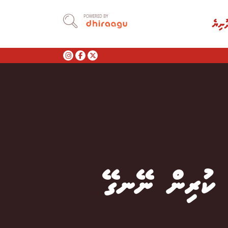
POWERED BY
ުނިޔެ
ަރި 502 ގެ މަރު: ކުރިން ނޭނގޭ