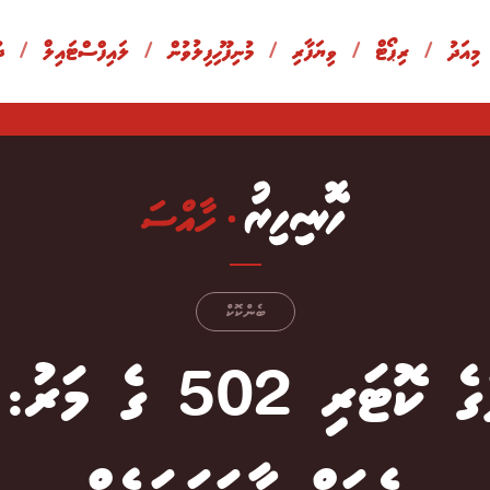
 މިއަދު
/
ރިޕޯޓް
/
ވިޔަފާރި
/
މުނިފޫހިފިލުވުން
/
ލައިފްސްޓައިލް
/
ދ
ބެންކޮކް
ބެންކޮކް ހޮޓަލުގެ ކޮޓ