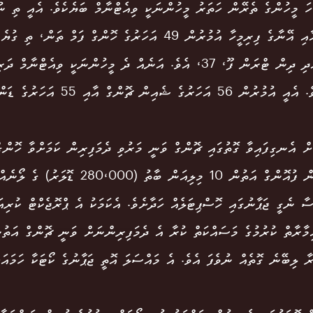
ހަ މީހުންގެ ތެރޭން ހަތަރު މީހުންނަކީ ވިއެޓްނާމް ބަޔެކެވެ. އެއީ ތި ނު
46، އާއި އޭނާގެ ފިރިމީހާ އުމުރުން 49 އަހަރުގެ ހޮންގް ފަމް ތަ
47، އަދި ދިން ޓްރަން ފޫ، 37، އެވެ. އަނެއް ދެ މީހުންނަކީ ވިއެޓްނާމ
 އަހަރުގެ ޝެއިން ޗޮންގް އާއި 55 އަހަރުގެ ޑަންގް ހަންގް ވޭން އެވެ.
ަށް އެނގިފައިވާ ގޮތުގައި ޗޮންގް ވަނީ މަރުވި ދެމަފިރިން ކަމަށްވާ ހޮންގ
ނުގެޔެން ފުއޮންގް އަތުން 10 މިލިއަން ބާތު
ސާ ނެގީ ޖަޕާނުގައި ހޮސްޕިޓަލެއް ހަދާށެވެ. އެކަމަކު އެ ޕްރޮޖެކްޓް ކުރިއ
ިމާރާތް ކުރުމުގެ މަސައްކަތް ކުރާ އެ ދެމަފިރިންނަށް ވަނީ ޗޮންގް އަތު
 ލިބޭނެ ގޮތެއް ނުވެފަ އެވެ. އެ މައްސަލަ އޮތީ ޖަޕާނުގެ ކޯޓަކާ ހަމައަ