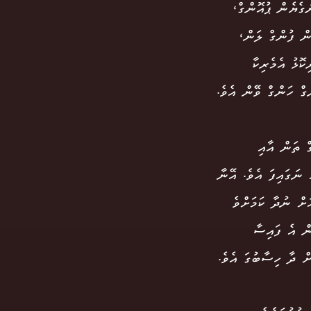
ގެޔެން ޕުއޮންގް،
ން، ތި ގުޔެން ފުންގް ލަން،
ް ދަރިކޮޅު އެމެރިކާ
ް ތަން އާއި
 (280،000 ޑޮލަރު) ގެ ލޯނެއް ނަގައިފަ އެވެ. އޭނާ
ަށް ނުދާ ކަމަށްވެ
ން އެ ފައިސާ
ށް ދާ ހިސާބުގަ އެވެ.