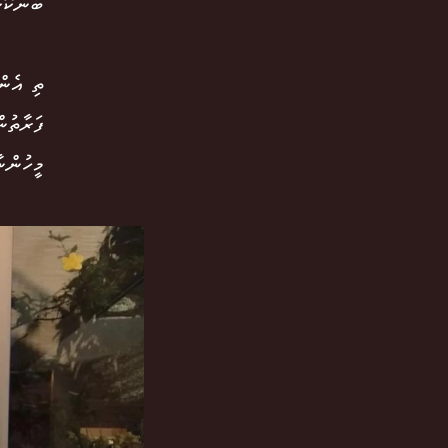
ބެންކޮކ
ތި އެން
ފަރާތުނ
މީހުންނ