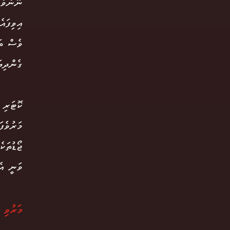
ނޫނެވެ.
އިވިފައ
ވެސް ތަ
ގެންދިޔ
މަރުވެފ
ޖޯޑުތަކ
ވަނީ އެ
މަރުވި 