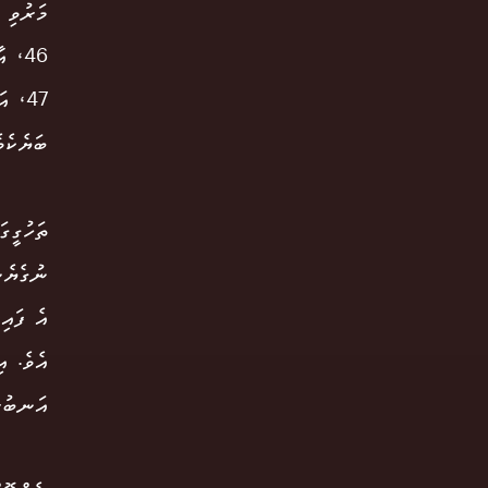
މަރުވި 
ބަޔެކެވެ. އެއީ އުމުރުން 56
ތަހުގީގ
އެ ފައި
އެވެ. އ
އަނބުރާ