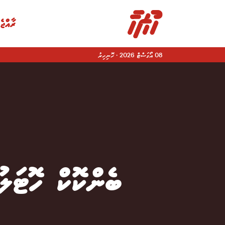
ރާއްޖެ
08 އޯގަސްޓް 2026
·
ހޮނިހިރު
|