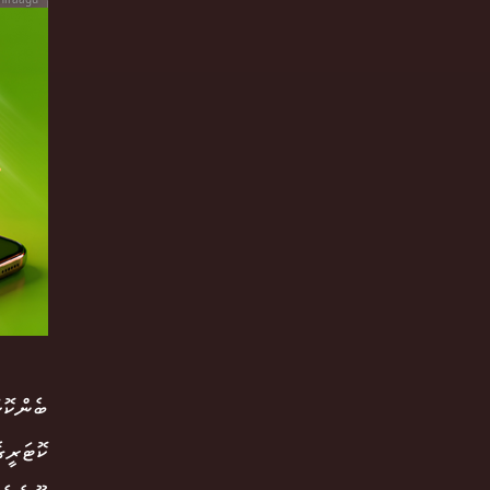
ކޮޓަރީގ