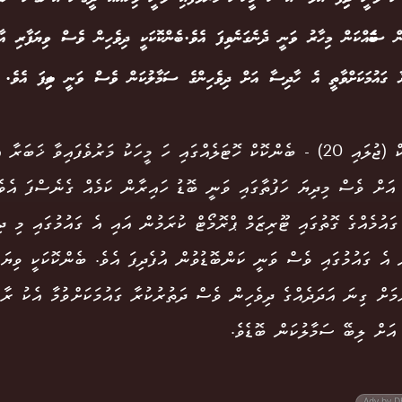
 ސަބަބެއްކަން މިހާރު ވަނީ ދެނެގަނެވިފަ އެވެ. ބެންކޮކަކީ ދިވެހިން ވެސް ވިޔަފާރި އާއ
ރާ ގައުމަކަށްވާތީ އެ ހާދިސާ އަށް ދިވެހިންގެ ސަމާލުކަން ވެސް ވަނީ ލިބިފަ އެވެ.
ބެންކޮކް (ޖުލައި 20) - ބެންކޮކް ހޮޓަލެއްގައި ހަ މީހަކު މަރުވެފައިވާ ޚަބ
އަށް ވެސް މިދިޔަ ހަފުތާގައި ވަނީ ބޮޑު ހައިރާން ކަމެއް ގެނެސްފަ އެވ
ގައުމެއްގެ ގޮތުގައި ޓޫރިޒަމް ޕްރޮމޯޓް ކުރަމުން އައި އެ ގައުމުގައި މި ދި
ް އެ ގައުމުގައި ވެސް ވަނީ ކަންބޮޑުވުން އުފެދިފަ އެވެ. ބެންކޮކަކީ ވިޔަފ
ުމަށް ގިނަ އަދަދެއްގެ ދިވެހިން ވެސް ދަތުރުކުރާ ގައުމަކަށްވުމާ އެކު ރާ
އަށް ލިބޭ ސަމާލުކަން ބޮޑެވެ.
Adv by D