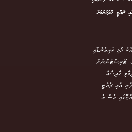
ި ޗުއްޓީ ހޭދަކުރުމަށް
ަރާ އެކު މުޅި ތައިލެންޑާއި
ެ. ޓޫރިސްޓުންނަށް
މާވި ހާދިސާއާ
ާރި އާއި ޗުއްޓީ
އްޖޭގައި ވެސް އެ