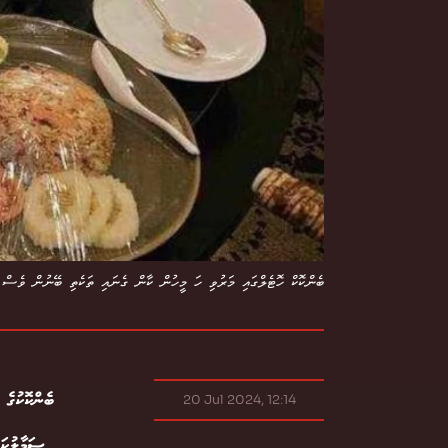
ބެންކޮކް ހޮޓެލްގައި މަރުވި ހަ މީހުން ކާން ގެނައި ތަކެތި ބޭނުން ވެސް 
ބެންކޮކު
20 Jul 2024, 12:14
ސަމާލުކަ