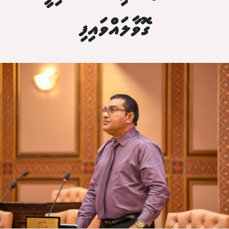
ގޮވާލައްވައިފި