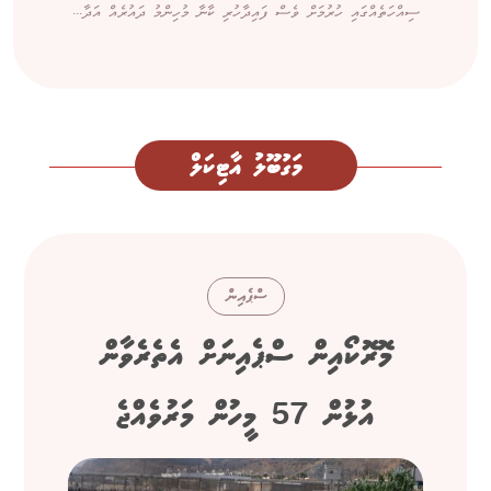
ސިއްހަތެއްގައި ހުރުމަށް ވެސް ފައިދާހުރި ކާނާ މުހިންމު ދައުރެއް އަދާ...
މަގުބޫލު އާޓިކަލް
ސްޕެއިން
މޮރޮކޯއިން ސްޕެއިނަށް އެތެރެވާން
އުޅުން 57 މީހުން މަރުވެއްޖެ