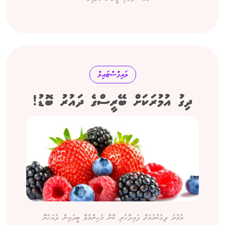
ލައިފްސްޓައިލް
ދިގު އުމުރަކަށް ބޭރީސްގެ ދައުރު ބޮޑު!
އުމުރު ދިގުކުރުމަށް ފައިދާހުރި ކާނާ މުހިންމުވާ ބީދައިން ދުޅަހެޔޮ