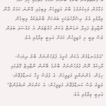
އެ ފަރާތްތަކުން ބާރުގެ ބޭނުން ނަހަމަ ގޮތުގައި ހިފާ ނަމަ
މަގާމުން ވަކިކުރުމުގެ ބާރު މަޖިލީހަށް ލިބިފައި އޮންނަ ކަމަށް އޭނާ
ވިދާޅުވި އެވެ. އިސްލާހުތަކަކީ ބަޔަކަށް ބާރުތަކެއް ލިބިގެން
ނާޖާއިޒު ފައިދާ ނަގަންޏާ އެކަން ހުއްޓުވަން އެ މައްސަލަ ބަލަން
ވެސް ތިބީ މި މަޖިލީހުން ކަމަށް އައިބީ ވިދާޅުވި އެވެ.
"އަޅުގަނޑުމެން އެކަން ކުރީމަ ފުލުހުންނަށް ބާރު ދިނަސް،
ލާހިކެއް ނޫން ފުލުހުންނަށް ބާރުގެ ބޭނުން ނާޖާއިޒް ގޮތުގައި
ހިފަން. ގެންނަންވީ މަޖިލީހަށް. އެ ފުލުސް މީހާ ކަނޑާލެވޭނެ،
ވަޒީރު ވެސް ކަނޑާލެވޭނެ މަޖިލީހުން، އެ ކަންކަން ނުބެލެންޏާ"
އައިބީ ވިދާޅުވި އެވެ.