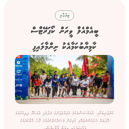
ވިޔަފާރި
ބީއެމްއެލް ވީރަން ކޯޕަރޭޓްސް
ކާމިޔާބުކަމާއެކު ނިންމާލައިފި
ކުންފުނިތަކާއި، މުއައްސަސާތަކުގެ މުވައްޒަފުންގެ މެދުގައި ދުޅަހެޔޮ ދިރިއުޅުމުގެ
އާދަތައް އަށަގެންނެވުމާއި ގުޅިގެން މަސައްކަތްކުރުމުގެ ރޫހު އާލާކުރުމުގެ
މަގްސަދުގައި ވީރަން މޯލްޑިވްސް...