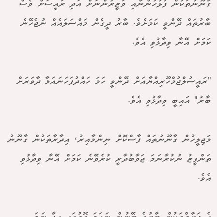
ގާނޫނުތަކުން ފުލުހުންނާއި ވަޒީރުންނަށް އަދި ރައީސަށް ވެސް
ބާރުތައް ދޭންވީ ކަމަށެވެ. ބާރު ދީގެން މައްސަލައެއް ނުޖެހޭނެ
ކަމަށް އޭނާ ވިދާޅުވި އެވެ.
"ރައީސުލްޖުމްހޫރިއްޔާއަށް ދޭންވީ ހަމަ ހައްދުފަހަނައަޅާ ދާވަރަށް
ބާރު" އައިބީ ވިދާޅުވި އެވެ.
މަޖިލީހުން ގާނޫނުތައް ފާސްކޮށް ނިންމާއިރު، އިދާރާތަކުން ގާނޫނު
ތަންފީޒު ނުކުރާނަމަ ޖަވާބުދާރީ ކުރެވޭނެ ކަމަށް އޭނާ ވިދާޅުވި
އެވެ.