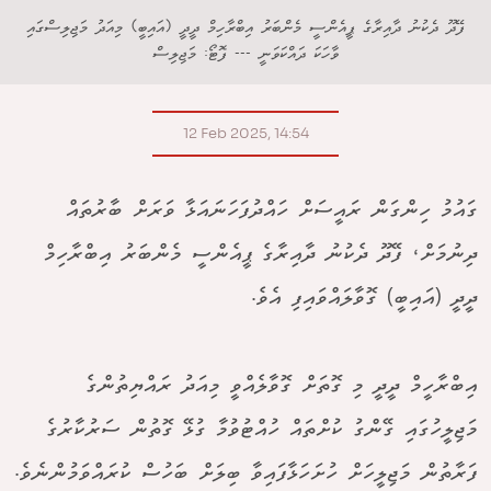
ފޭދޫ ދެކުނު ދާއިރާގެ ޕީއެންސީ މެންބަރު އިބްރާހިމް ދީދީ (އައިބީ) މިއަދު މަޖިލިސްގައި
ވާހަކަ ދައްކަވަނީ --- ފޮޓޯ: މަޖިލިސް
12 Feb 2025, 14:54
ގައުމު ހިންގަން ރައީސަށް ހައްދުފަހަނައަޅާ ވަރަށް ބާރުތައް
ދިނުމަށް، ފޭދޫ ދެކުނު ދާއިރާގެ ޕީއެންސީ މެންބަރު އިބްރާހިމް
ދީދީ (އައިބީ) ގޮވާލައްވައިފި އެވެ.
އިބްރާހީމް ދީދީ މި ގޮތަށް ގޮވާލެއްވީ މިއަދު ރައްޔިތުންގެ
މަޖިލީހުގައި ގޭންގު ކުށްތައް ހުއްޓުވުމާ ގުޅޭ ގޮތުން ސަރުކާރުގެ
ފަރާތުން މަޖިލީހަށް ހުށަހަޅާފައިވާ ބިލަށް ބަހުސް ކުރައްވަމުންނެވެ.