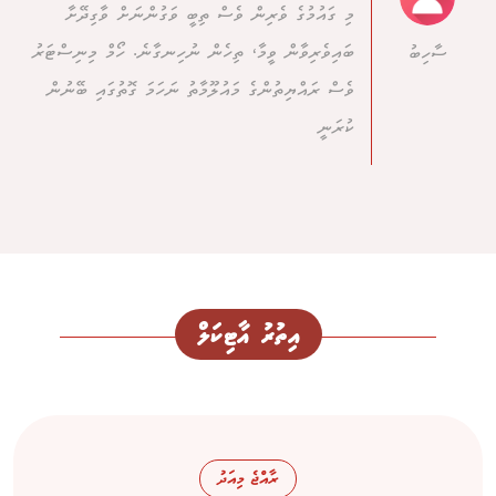
މި ގައުމުގެ ވެރިން ވެސް ތިބީ ވަގުންނަށް ވާގިދޭށާ
ބައިވެރިވާން ވީމާ، ތިހެން ނުހިނގާނެ. ހޯމް މިނިސްޓަރު
ސާހިބު
ވެސް ރައްޔިތުންގެ މައުލޫމާތު ނަހަމަ ގޮތުގައި ބޭނުން
ކުރަނީ
އިތުރު އާޓިކަލް
ރާއްޖެ މިއަދު