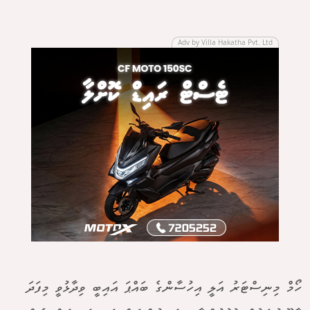
Adv by Villa Hakatha Pvt. Ltd
ހޯމް މިނިސްޓަރު އަލީ އިހުސާންގެ ބައްޕަ އައިބީ ވިދާޅުވީ މިފަދަ