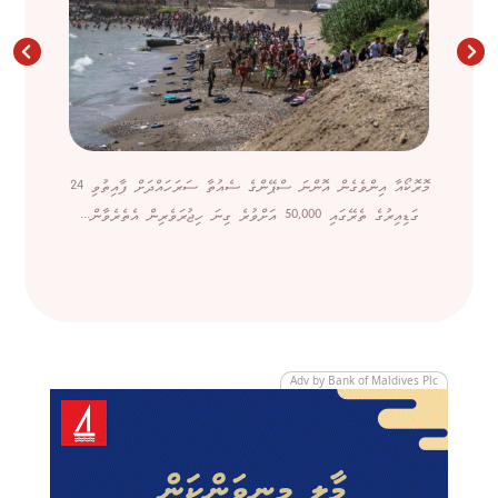
މޮރޮކޯއާ އިންވެގެން އޮންނަ ސްޕޭންގެ ސެއުތާ ސަރަހައްދަށް ފާއިތުވި 24
ގަޑިއިރުގެ ތެރޭގައި 50,000 އަށްވުރެ ގިނަ ހިޖުރަވެރިން އެތެރެވާން...
Adv by Bank of Maldives Plc