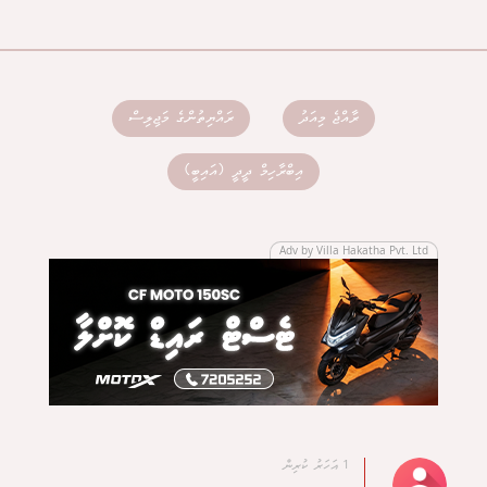
ރާއްޖެ މިއަދު
ރައްޔިތުންގެ މަޖިލިސް
އިބްރާހިމް ދީދީ (އައިބީ)
Adv by Villa Hakatha Pvt. Ltd
1 އަހަރު ކުރިން