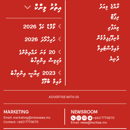
ރާއްޖެ މިއަދު
އިތުރު ލިންކް
ރިޕޯޓް
ވޯލްޑް ކަޕް 2026
ވިޔަފާރި
މުނިފޫހިފިލުވުން
ހުރިހާރޯދަ 2026
ލައިފްސްޓައިލް
20 ވަނަ ރައްޔިތުންގެ
ދުނިޔެ
މަޖިލިސް އިންތިޚާބު
2023 ރިޔާސީ އިންތިޚާބު
ލައިވް ބްލޮގް
ADVERTISE WITH US
MARKETING
NEWSROOM
Email:
marketing@mbsnews.mv
+960 7770670
Contact: +960 7770670
Email:
news@hurihaa.mv