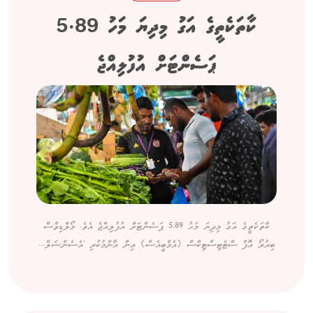
ކާތަކެތީގެ އަގު މިދިޔަ މަހު 5.89
ޕަސެންޓަށް އުފުލިއްޖެ
ކާތަކެތީގެ އަގު މިދިޔަ މަހު 5.89 ޕަސެންޓަށް އުފުލިއްޖެ އެވެ. މޯލްޑިވްސް
ބިއުރޯ އޮފް ސްޓެޓިސްޓިކްސް (އެމްބީއެސް) އިން އާންމުކުރި 'އެސެންޝަލް...