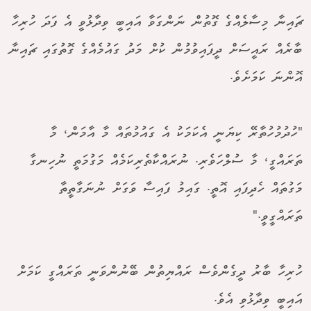
ޗައިނާ މިސާލެއްގެ ގޮތުން ނަންގަވާ އައިބީ ވިދާޅުވީ އެ ފަދަ ހުރިހާ
ބާރެއް ރައީސަށް ދީފައިވުމުން ކުށް މަދު ގައުމެއްގެ ގޮތުގައި ޗައިނާ
އޮންނަ ކަމަށެވެ.
"ހުދުމުހުތާރޭ ކިޔަނީ އެކަމަކު އެ ގައުމުތައް މާ އާމަން، މާ
ތަރައްގީ، މާ ސުލްހަވެރި. ނުރައްކާތެރިކަމެއް މަގުމަތީ ނުހިނގާ
މަގުތައް ހެދިފައި އޮތީ. ގައިމު ފައިސާ ވަގަށް ނުނަގާތީތާ
ތަރައްގީވީ."
ހުރިހާ ބާރު ދީގެންވެސް ރައްޔިތުން ބޭނުންވަނީ ތަރައްގީ ކަމަށް
އައިބީ ވިދާޅުވި އެވެ.