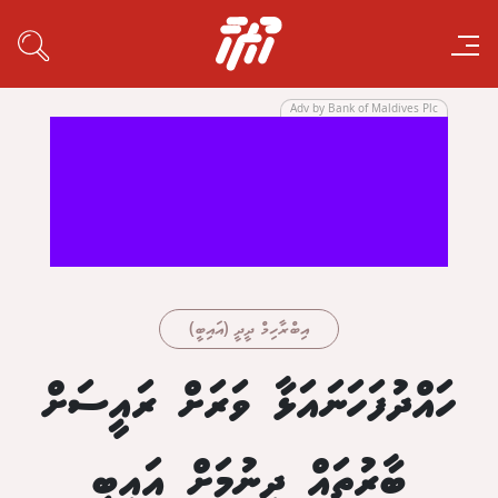
Adv by Bank of Maldives Plc
އިބްރާހިމް ދީދީ (އައިބީ)
ހައްދުފަހަނައަޅާ ވަރަށް ރައީސަށް
ބާރުތައް ދިނުމަށް އައިބީ