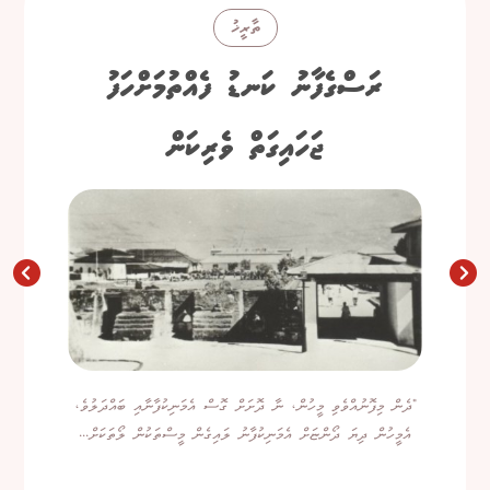
ތާރީޚު
ރަސްގެފާނު ކަނޑު ފެއްތުމަށްހަފު
ޖަހައިގަތް ވެރިކަން
"ދެން މިފޮނުއްވެވި މީހުން، ނާ ދޮށަށް ގޮސް އެމަނިކުފާނާއި ބައްދަލުވެ،
އެމީހުން ދިޔަ ދޯންޏަށް އެމަނިކުފާނު ލައިގެން މީސްތަކުން ލޯތަކަށް...