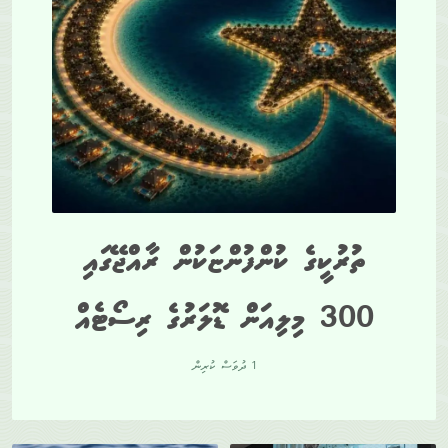
ތުރުކީގެ ކުންފުންޏަކުން ރާއްޖޭގައި
300 މިލިއަން ޑޮލަރުގެ ރިސޯޓެއް
1 ދުވަސް ކުރިން