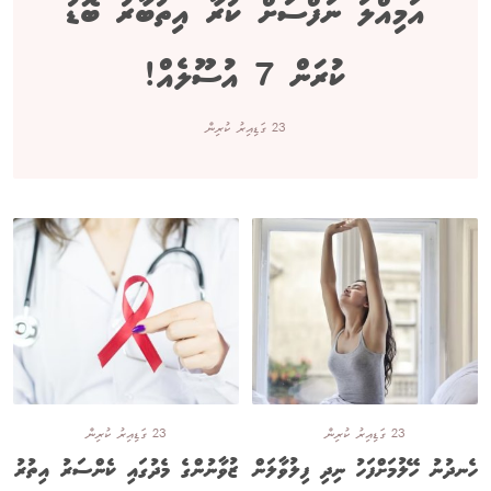
އަމިއްލަ ނަފްސަށް ކުރާ އިތުބާރު ބޮޑު
ކުރަން 7 އުސޫލެއް!
23 ގަޑިއިރު ކުރިން
23 ގަޑިއިރު ކުރިން
23 ގަޑިއިރު ކުރިން
ހެނދުނު ހޭލުމަށްފަހު ނިދި ފިލުވާލަން
ޒުވާނުންގެ މެދުގައި ކެންސަރު އިތުރު