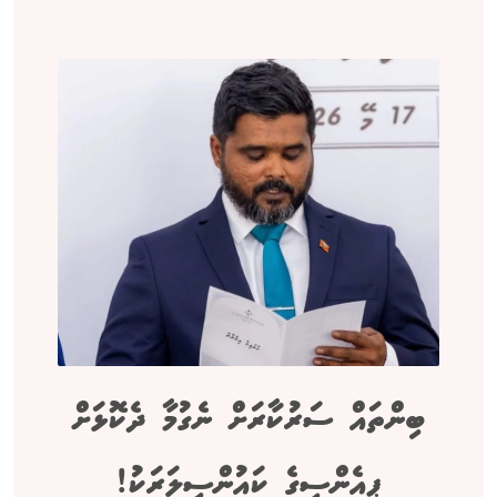
ބިންތައް ސަރުކާރަށް ނެގުމާ ދެކޮޅަށް
ޕީއެންސީގެ ކައުންސިލަރަކު!