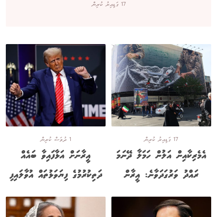
17 ގަޑިއިރު ކުރިން
17 ގަޑިއިރު ކުރިން
1 ދުވަސް ކުރިން
އެމެރިކާއިން އަލުން ހަމަލާ ދޭނަމަ
އީރާނަށް އަޅާފައިވާ ބައެއް
ރައްދު ވަރުގަދަވާނެ: އީރާން
ދަތިކުރުމުގެ ފިޔަވަޅުތައް އުވާލައިފި