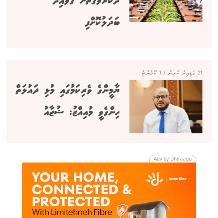
ދޫކުރެވޭގޮތަށް ގަވާއިދު
ބަދަލުކޮށްފި
21 ގަޑިއިރު ކުރިން / 1 ކޮމެންޓް
ޔާމީންގެ ވެރިކަމުގައި މުޅި ދައުލަތް
ހިންގެވީ މުއިއްޒު: ޝުޖާއު
Adv by Dhiraagu