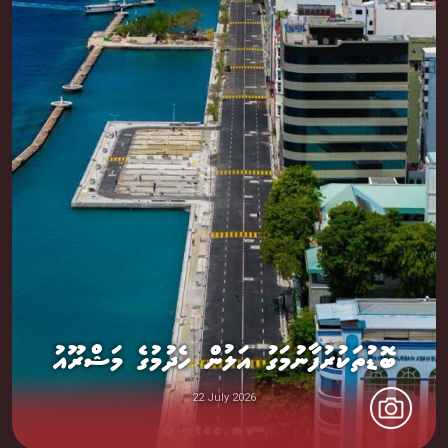
ބޮޑުތަކުރުފާނުމަގު އަލުން ހެދުމުގެ މަޝްރޫއު
22 July 2026