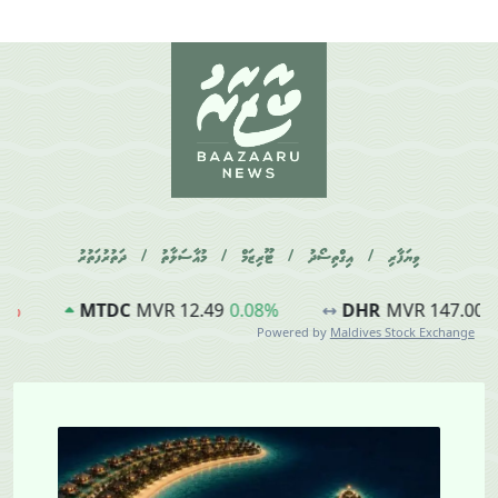
ވިޔަފާރި
/
އިގްތިސޯދު
/
ޓޫރިޒަމް
/
މުއާސަލާތު
/
ދަތުރުފަތުރު
0.08%
DHR
MVR 147.00
0%
ATM
MVR 60.00
-0
Powered by
Maldives Stock Exchange