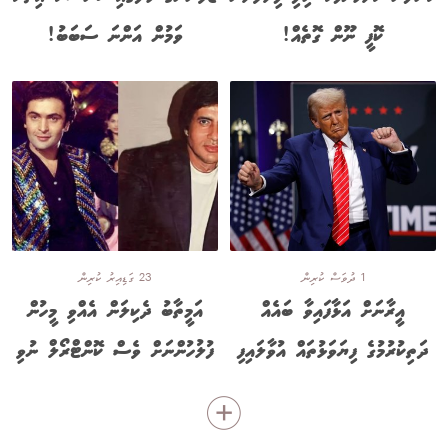
ކޮފީ ނޫން ގޮތެއް!
ވަމުން އަންނަ ސަބަބު!
1 ދުވަސް ކުރިން
23 ގަޑިއިރު ކުރިން
އީރާނަށް އަޅާފައިވާ ބައެއް
އަމީތާބު ދެކިލަން އެއްވި މީހުން
ދަތިކުރުމުގެ ފިޔަވަޅުތައް އުވާލައިފި
ފުލުހުންނަށް ވެސް ކޮންޓްރޯލް ނުވި