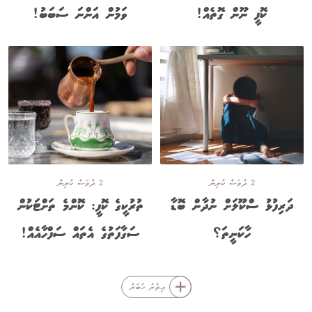
ކޮފީ ނޫން ގޮތެއް!
ވަމުން އަންނަ ސަބަބު!
2 ދުވަސް ކުރިން
2 ދުވަސް ކުރިން
ދަރިފުޅު ސްކޫލަށް ނުދާން ބޮޑާ
ތުރުކީގެ ކޮފީ: ކޮންމެ ތަށްޓަކުން
ހާކަނީތަ؟
ސަގާފަތުގެ އެތައް ސަފްހާއެއް!
އިތުރު ޚަބަރު