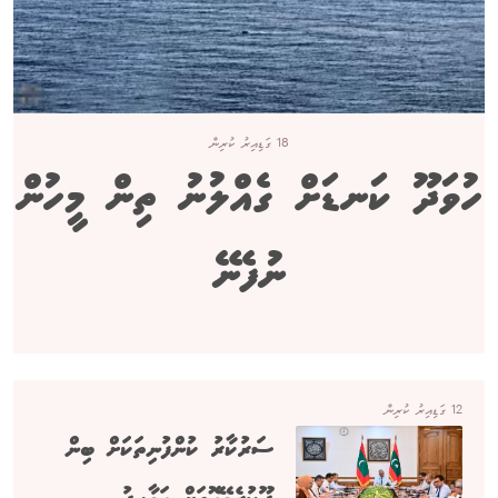
18 ގަޑިއިރު ކުރިން
ހުވަދޫ ކަނޑަށް ގެއްލުނު ތިން މީހުން
ނުފެނޭ
12 ގަޑިއިރު ކުރިން
ސަރުކާރު ކުންފުނިތަކަށް ބިން