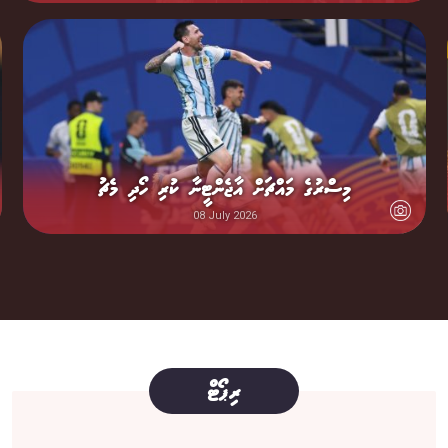
މިސްރުގެ މައްޗަށް އާޖެންޓީނާ ކުރި ހޯދި މެޗު
08 July 2026
ރިޕޯޓް