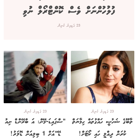
ފުލުހުންނަށް ވެސް ކޮންޓްރޯލް ނުވި
23 ގަޑިއިރު ކުރިން
23 ގަޑިއިރު ކުރިން
23 ގަޑިއިރު ކުރިން
ތާބޫގެ ޝަހުސީ ހައްގުތައް ހިމާޔަތް
"ސްޕައިޑަ-މޭން: އަ ބްރޭންޑް ނިއު
ކުރަން ދިއްލީ ހައި ކޯޓަށް!
ޑޭ"އަށް 1 ބިލިއަން ޑޮލަރު!