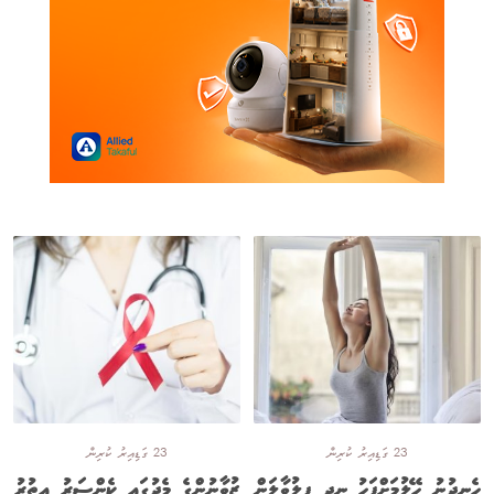
23 ގަޑިއިރު ކުރިން
23 ގަޑިއިރު ކުރިން
ހެނދުނު ހޭލުމަށްފަހު ނިދި ފިލުވާލަން
ޒުވާނުންގެ މެދުގައި ކެންސަރު އިތުރު