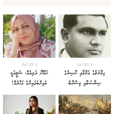
2 ހަފްތާ ކުރިން
2 ހަފްތާ ކުރިން
ހިމާޔަތުގެ އަރާމާއި ނާސިރުގެ
ނަމޫނާ ދަރިއެއް: ޝަޒީއަކީ
ސިޔާސަތާއި މިސްރާބު
މައިންބަފައިންގެ ފަޚުރެއް!