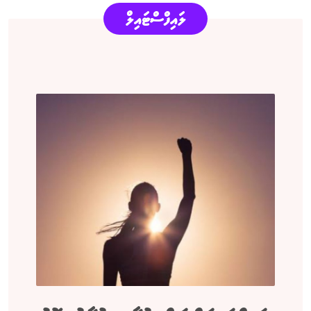
ލައިފްސްޓައިލް