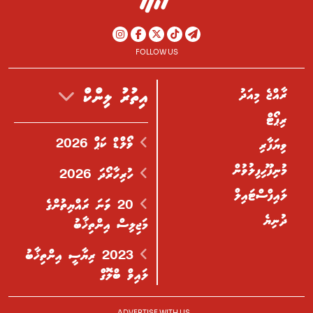
FOLLOW US
ރާއްޖެ މިއަދު
އިތުރު ލިންކް
ރިޕޯޓް
ވޯލްޑް ކަޕް 2026
ވިޔަފާރި
މުނިފޫހިފިލުވުން
ހުރިހާރޯދަ 2026
ލައިފްސްޓައިލް
20 ވަނަ ރައްޔިތުންގެ
ދުނިޔެ
މަޖިލިސް އިންތިޚާބު
2023 ރިޔާސީ އިންތިޚާބު
ލައިވް ބްލޮގް
ADVERTISE WITH US