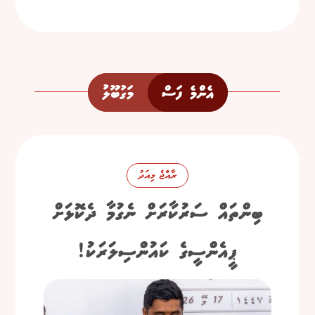
އެންމެ ފަސް
މަގުބޫލު
ރާއްޖެ މިއަދު
ބިންތައް ސަރުކާރަށް ނެގުމާ ދެކޮޅަށް
ޕީއެންސީގެ ކައުންސިލަރަކު!