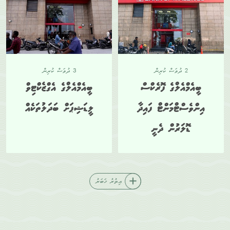
2 ދުވަސް ކުރިން
3 ދުވަސް ކުރިން
ބީއެމްއެލްގެ ފޮރެކްސް
ބީއެމްއެލްގެ އެގްޒެކްޓިވް
އިންވެސްޓްމަންޓް ފައިދާ
ލީޑަޝިޕަށް ބަދަލުތަކެއް
ޑޮލަރުން ދެނީ
އިތުރު ޚަބަރު