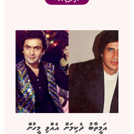
އަމީތާބު ދެކިލަން އެއްވި މީހުން