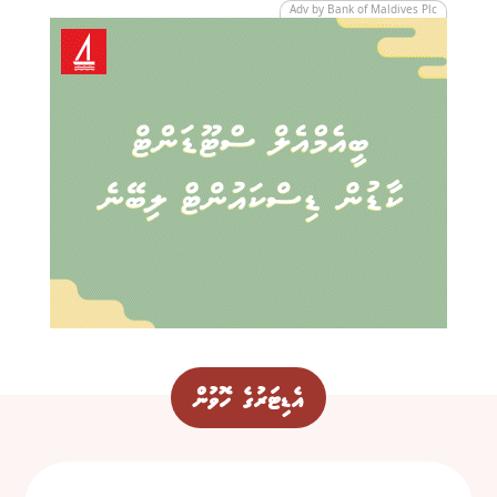
Adv by Bank of Maldives Plc
އެޑިޓަރުގެ ހޮވުން