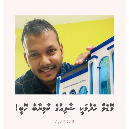
މޮޑެލް ހެދުމަކީ ޝާފިއުގެ ކާމިޔާބު ހޮބީ!
5 ދުވަސް ކުރިން