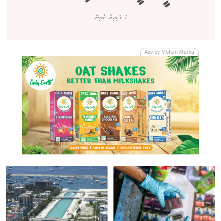
7 ގަޑިއިރު ކުރިން
Adv by Mohan Mutha