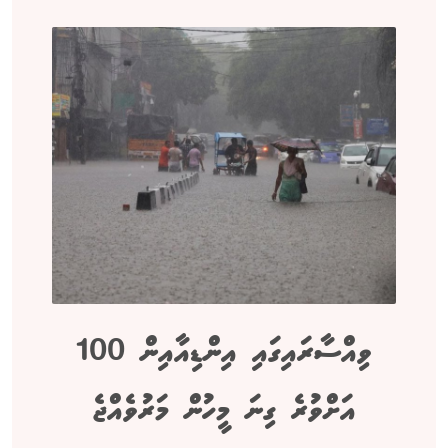
ވިއްސާރައިގައި އިންޑިއާއިން 100
އަށްވުރެ ގިނަ މީހުން މަރުވެއްޖެ