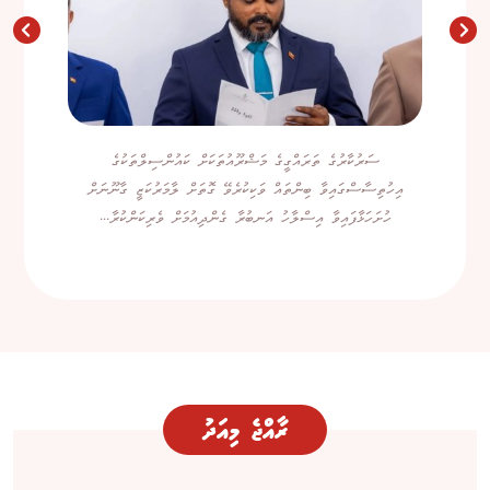
ސަރުކާރުގެ ތަރައްގީގެ މަޝްރޫއުތަކަށް ކައުންސިލްތަކުގެ
އިހުތިސާސްގައިވާ ބިންތައް ވަކިކުރެވޭ ގޮތަށް ލާމަރުކަޒީ ގާނޫނަށް
ހުށަހަޅާފައިވާ އިސްލާހު އަނބުރާ ގެންދިއުމަށް ވެރިކަންކުރާ...
ރާއްޖެ މިއަދު