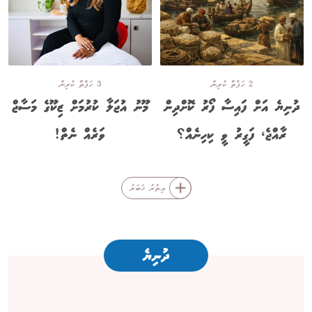
2 ހަފްތާ ކުރިން
3 ހަފްތާ ކުރިން
ދުނިޔެ އަށް ފައިސާ ފޯރު ކޮށްދިން
މޫނު އުޖަލާ ކުރުމަށް ޒިކޫގެ މަސާޖް
ރާއްޖެ، ފަގީރު ވީ ކިހިނެއް؟
ވަރެއް ނެތް!
އިތުރު ޚަބަރު
ދުނިޔެ