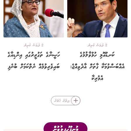
2 ދުވަސް ކުރިން
2 ދުވަސް ކުރިން
ކަނޑުއޮޅި ހުޅުވާލުމުގެ
ހަސީނާގެ ތަގުރީރުގައި އިންޑިއާގެ
އެއްބަސްވުމަކާ ގާތަށް އާދެވިއްޖެ:
ބައިވެރިވުމެއް ނެތްކަމަށް ބުނެފި
އެމެރިކާ
އިތުރު ޚަބަރު
މުނިފޫހިފިލުވުން