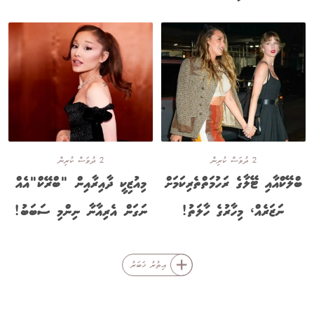
2 ދުވަސް ކުރިން
2 ދުވަސް ކުރިން
ބްލޭކްއާއި ޓޭލާގެ ރަހުމަތްތެރިކަމަށް
މިއުޒިކީ ދާއިރާއިން "ބްރޭކް"އެއް
ނަޒަރެއް، މިހާރުގެ ހާލަތު!
ނަގަން އެރިއާނާ ނިންމި ސަބަބު!
އިތުރު ޚަބަރު