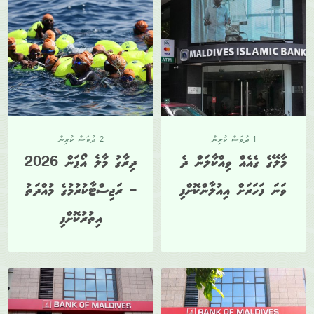
1 ދުވަސް ކުރިން
2 ދުވަސް ކުރިން
މާލޭގެ ގެއެއް ވިއްކާލަން ދެ
ދިރާގު މާލެ އޯޕަން 2026
ވަނަ ފަހަރަށް އިއުލާންކޮށްފި
– ރަޖިސްޓާކުރުމުގެ މުއްދަތު
އިތުރުކޮށްފި