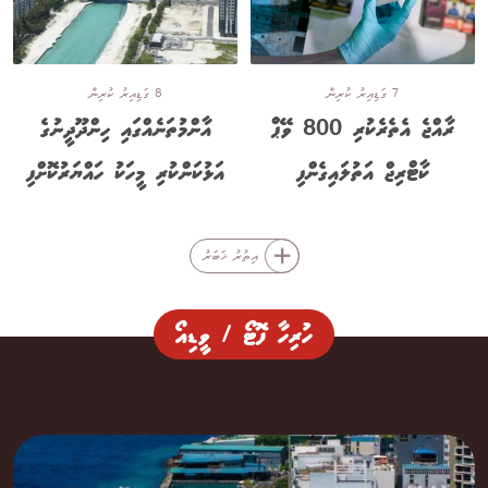
7 ގަޑިއިރު ކުރިން
8 ގަޑިއިރު ކުރިން
ރާއްޖެ އެތެރެކުރި 800 ވޭޕް
އާންމުތަނެއްގައި ހިންދޫދީނުގެ
ކާޓްރިޖް އަތުލައިގެންފި
އަޅުކަންކުރި މީހަކު ހައްޔަރުކޮށްފި
އިތުރު ޚަބަރު
ހުރިހާ ފޮޓޯ / ވީޑިއޯ