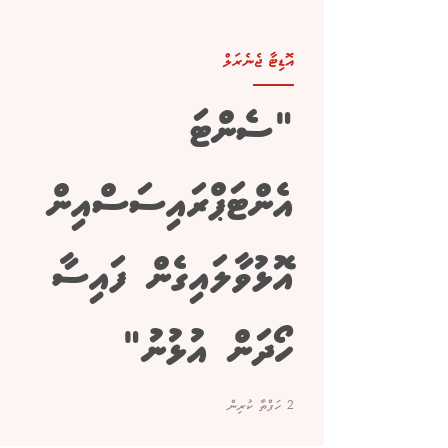
އޮޑިޓާ ޖެނެރަލް
"ސެންޓަ
އެންޓަޕްރައިސަސްއިން
އޮޅުވާލައިގެން ފައިސާ
ހޯދަން އުޅުނު"
2 ހަފްތާ ކުރިން