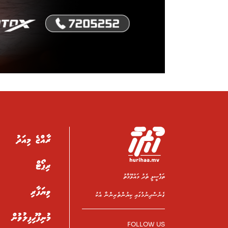
ރާއްޖެ މިއަދު
ރިޕޯޓް
ތަފްސީލީ ތެދު މައުލޫމާތު
ވިޔަފާރި
ގެނެސްދިނުމުގައި ކިޔުންތެރިންނާ އެކު
މުނިފޫހިފިލުވުން
FOLLOW US