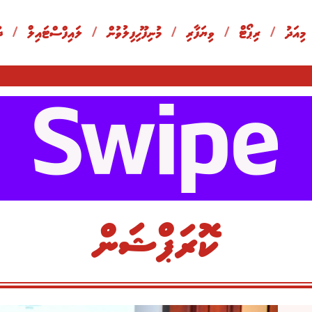
 މިއަދު
/
ރިޕޯޓް
/
ވިޔަފާރި
/
މުނިފޫހިފިލުވުން
/
ލައިފްސްޓައިލް
/
ދ
ކޮރަޕްޝަން