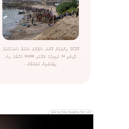
މޮރޮކޯއާ އިންވެގެން އޮންނަ ސްޕޭންގެ ސެއުތާ ސަރަހައްދަށް
ފާއިތުވި 24 ގަޑިއިރުގެ ތެރޭގައި 50,000 އަށްވުރެ ގިނަ
ހިޖުރަވެރިން އެތެރެވާން...
Adv by Villa Hakatha Pvt. Ltd