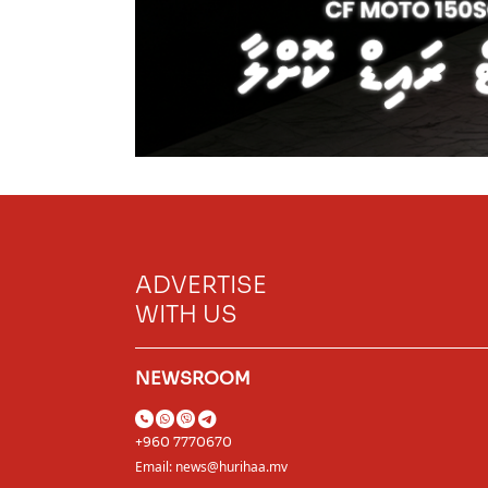
ADVERTISE
WITH US
NEWSROOM
+960 7770670
Email:
news@hurihaa.mv