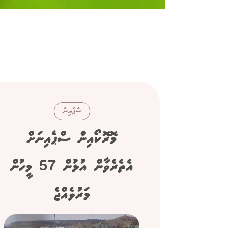
ސްޕެއިން
މޮރޮކޯއިން ސްޕެއިނަށް
އެތެރެވާން އުޅުން 57 މީހުން
މަރުވެއްޖެ