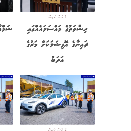
1 މަސް ކުރިން
ރިޝްވަތުގެ މައްސަލައެއްގައި
ޗައިނާގެ އޮފިޝަލަކަށް މަރުގެ
ޖ
އަދަބު
2 މަސް ކުރިން