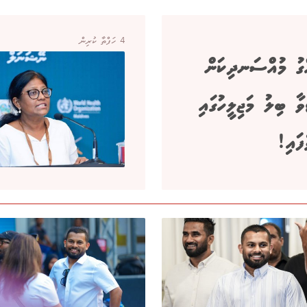
4 ހަފްތާ ކުރިން
ްގު މުއްސަނދިކަން
ވާ ބިލު މަޖިލީހުގައި
ފައި!