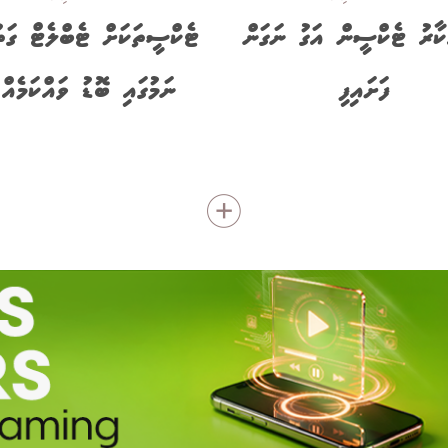
ާރު ޓެކްސީން އަގު ނަގަން
ޓެކްސީތަކަށް ޓެބްލެޓް ގަތު
ފަށައިފި
ނަމުގައި ބޮޑު ވައްކަމެއް