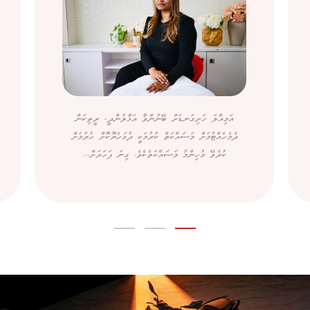
އަމިއްލަ ހަށިގަނޑަށް ބޭނުންވާ އަޅާލުންދީ، ރީތިކަން
ދެމެހެއްޓުމަށް މަސައްކަތް ކުރުމަކީ ދުޅަހެޔޮކޮށް ހުރުމަށް
ކުރެވޭ މުހިންމު މަސައްކަތެކެވެ. ގިނަ ފަހަރަށް...