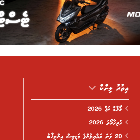
އިތުރު ލިންކް
ވޯލްޑް ކަޕް 2026
ހުރިހާރޯދަ 2026
20 ވަނަ ރައްޔިތުންގެ މަޖިލިސް އިންތިޚާބު