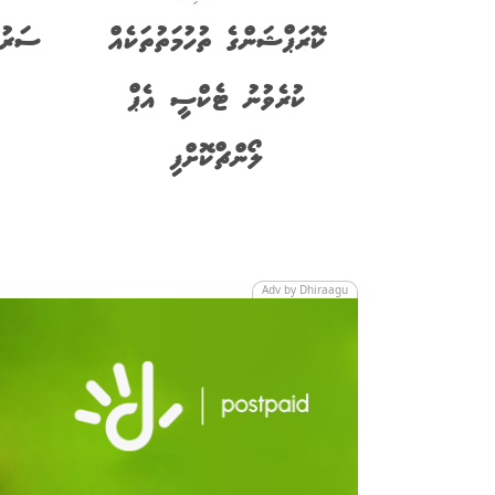
ކޮރަޕްޝަންގެ ތުހުމަތުތަކެއް
ސަރުކ
ކުރެވުނު ޓެކްސީ އެޕް
ލޯންޗްކޮށްފި
Adv by Dhiraagu