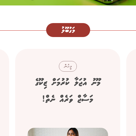
މަގުބޫލު
މީހުން
މޫނު އުޖަލާ ކުރުމަށް ޒިކޫގެ
މަސާޖް ވަރެއް ނެތް!