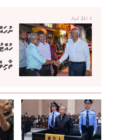
2 ހަފްތާ ކުރިން
ނުހައ
ހުއްޓު
ތާށިވެ