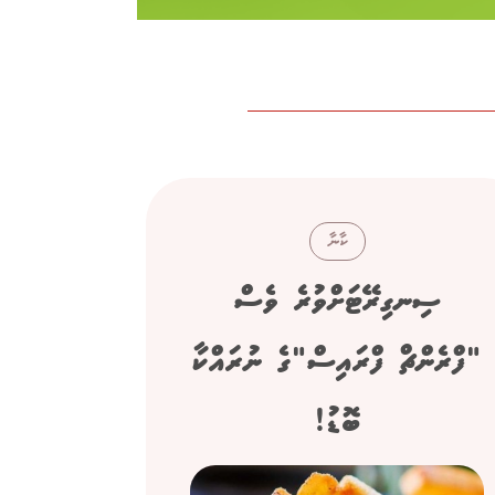
ކާނާ
ސިނގިރޭޓަށްވުރެ ވެސް
ހަށިގަ
"ފްރެންޗް ފްރައިސް"ގެ ނުރައްކާ
ބޮޑު!