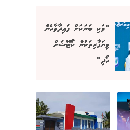
"ވަކި ބަޔަކަށް ފައިދާވާހެން
ވިޔަފާރިތަކުން ކޯޓޭޝަން
ހޯދި"