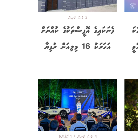
2 މަސް ކުރިން
ކަ
ފެނަކައިގެ އޮފީސްތަކުގެ ކުއްޔަށް
ވީ
އަހަރަކު 16 މިލިއަން ރުފިޔާ
4 މަސް ކުރިން / 1 ކޮމެންޓް