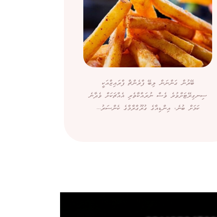
ބޭރުން ގަންނަން ލިބޭ ފްރެންޗް ފްރައިޒްއަކީ
ދުވަހުގެ މަސައ
ސިނގިރޭޓަށްވުރެ ވެސް ނުރައްކާތެރި އެއްޗަކަށް ވެދާނެ
އާދައިގެ ކަމެކެ
ކަމަށް ބުނެ، އިންޑިއާގެ ގުރޫގްރާމްގެ ކެންސަރު...
ނަމަވެސް ހަށ