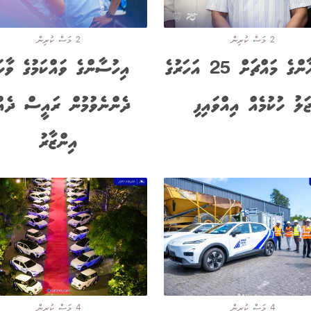
2 މަސް ކުރިން
2 މަސް ކުރިން
ޝަމްއާންގެ މައްޗަށް 25 އަހަރުގެ
އިހުސާންގެ ވައްކަމުގެ ވާހަ
ަލު ހުކުމެއް އިއްވައިފި
ދެންނެވުމުން ރައީސް ދެއް
އިންޒާރު
4 މަސް ކުރިން
4 މަސް ކުރިން