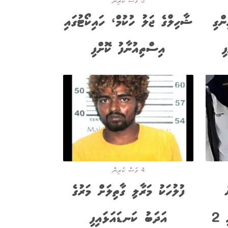
3 މަސް ކުރިން
ންގި
ޝާހިލްގެ ޖަލު ހުކުމް، ހައިކޯޓުގައި
އިސްތިއުނާފު ކޮށްފި
4 މަސް ކުރިން
ފުލުހަކު މަރާލި ގާތިލަށް މަރުގެ
8،000ރ ގެ ވިޔަފާރިކުރި 2
އަދަބު ކަނޑައަޅައިފި