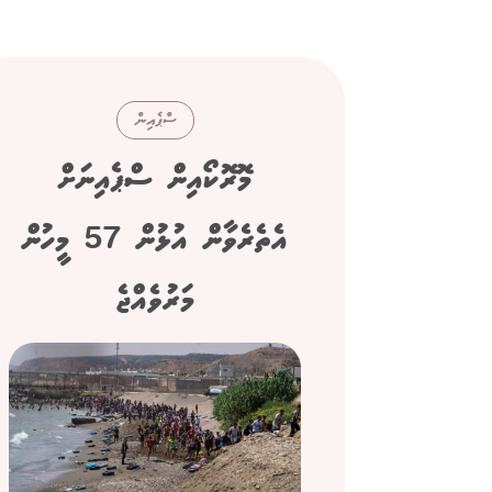
ސްޕެއިން
މޮރޮކޯއިން ސްޕެއިނަށް
އެތެރެވާން އުޅުން 57 މީހުން
މަރުވެއްޖެ