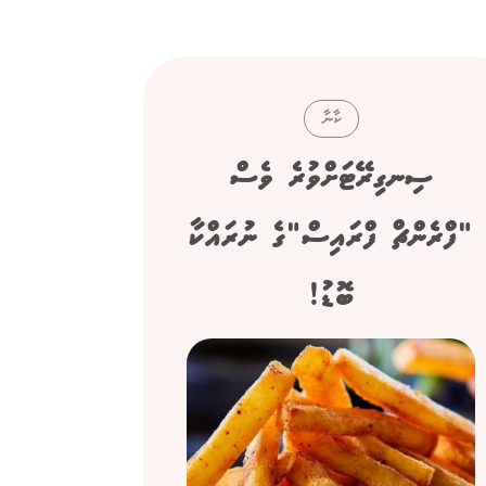
ކާނާ
ސިނގިރޭޓަށްވުރެ ވެސް
ހަށިގަ
"ފްރެންޗް ފްރައިސް"ގެ ނުރައްކާ
ބޮޑު!