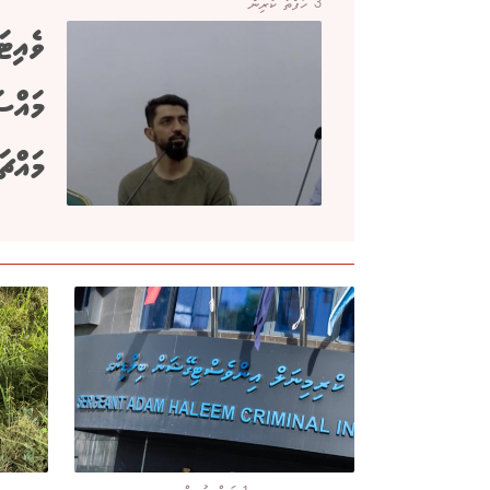
3 ހަފްތާ ކުރިން
ވެއިޓަ
މައްސ
މައްޗ