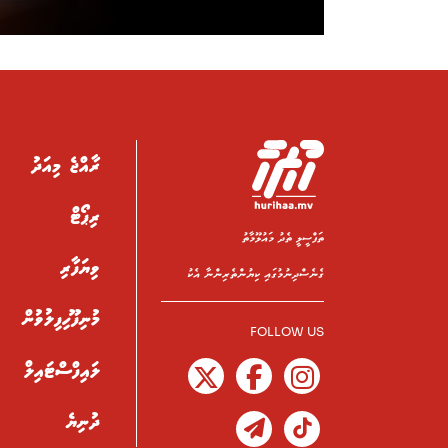
ރާއްޖެ މިއަދު
ރިޕޯޓް
ތަފްސީލީ ތެދު މައުލޫމާތު
ވިޔަފާރި
ގެނެސްދިނުމުގައި ކިޔުންތެރިންނާ އެކު
މުނިފޫހިފިލުވުން
FOLLOW US
ލައިފްސްޓައިލް
ދުނިޔެ