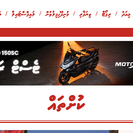
 މިއަދު
/
ރިޕޯޓް
/
ވިޔަފާރި
/
މުނިފޫހިފިލުވުން
/
ލައިފްސްޓައިލް
/
ދ
ކުށްތައް