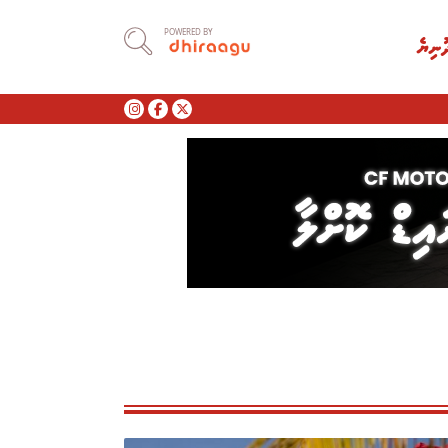
POWERED BY
ުނިޔެ