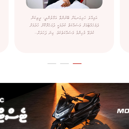
އަމިއްލަ ހަށިގަނޑަށް ބޭނުންވާ އަޅާލުންދީ، ރީތިކަން
ދެމެހެއްޓުމަށް މަސައްކަތް ކުރުމަކީ ދުޅަހެޔޮކޮށް ހުރުމަށް
ކުރެވޭ މުހިންމު މަސައްކަތެކެވެ. ގިނަ ފަހަރަށް...