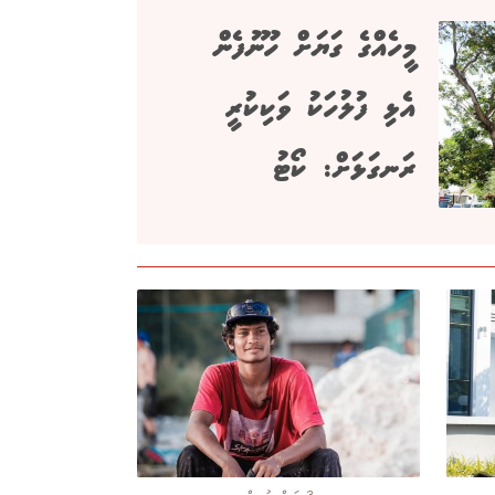
މީހެއްގެ ގަޔަށް ހޫނުފެން
އެޅި ފުލުހަކު ވަކިކުރީ
ރަނގަޅަށް: ކޯޓު