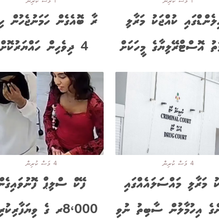
1 މަސް ކުރިން
1 މަސް ކުރިން
ލެންޑްގައި ކުއްޖަކު މަރާލި
ރާ ބޮއެގެން ހަމަނުޖެހުން ހި
ަތު އޮސްޓްރޭލިޔާގެ މީހަކަށް
4 ދިވެހިން ހައްޔަރުކޮށްފި
4 މަސް ކުރިން
4 މަސް ކުރިން
ކު މަރާލި މައްސަލައެއްގައި
ފޭކް ސްލިޕް ފޮނުވައިގެން
ންގެ އިހުމާލުން ސާބިތު ނުވި