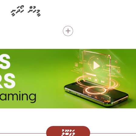
މީހުން ހޯދަނީ
މަގުބޫލު