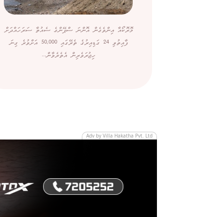
މޮރޮކޯއާ އިންވެގެން އޮންނަ ސްޕޭންގެ ސެއުތާ ސަރަހައްދަށް
ފާއިތުވި 24 ގަޑިއިރުގެ ތެރޭގައި 50,000 އަށްވުރެ ގިނަ
ހިޖުރަވެރިން އެތެރެވާން...
Adv by Villa Hakatha Pvt. Ltd