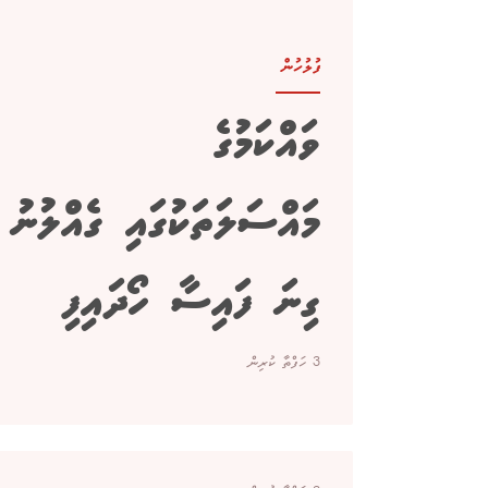
ފުލުހުން
ވައްކަމުގެ
މައްސަލަތަކުގައި ގެއްލުނު
ގިނަ ފައިސާ ހޯދައިފި
3 ހަފްތާ ކުރިން