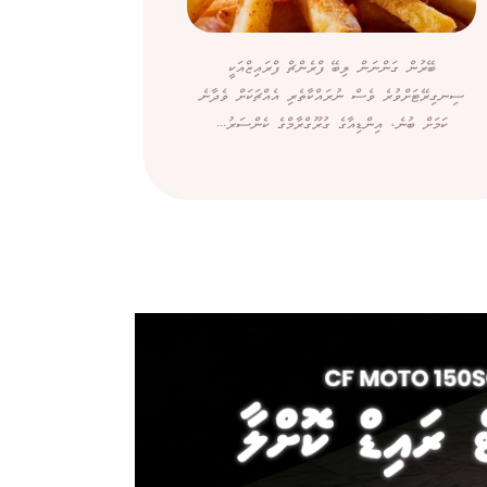
ބޭރުން ގަންނަން ލިބޭ ފްރެންޗް ފްރައިޒްއަކީ
ދުވަހުގެ މަސައ
ސިނގިރޭޓަށްވުރެ ވެސް ނުރައްކާތެރި އެއްޗަކަށް ވެދާނެ
އާދައިގެ ކަމެކެ
ކަމަށް ބުނެ، އިންޑިއާގެ ގުރޫގްރާމްގެ ކެންސަރު...
ނަމަވެސް ހަށ