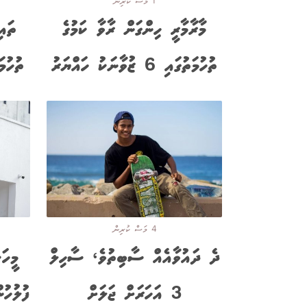
1 މަސް ކުރިން
މާރާމާރީ ހިންގަން ރާވާ ކަމުގެ
ތައި
ތުހުމަތުގައި 6 ޒުވާނަކު ހައްޔަރު
ތުހުމ
4 މަސް ކުރިން
ދެ ދައުވާއެއް ސާބިތުވެ، ސާހިލް
މީހަ
3 އަހަރަށް ޖަލަށް
ފުލުހު