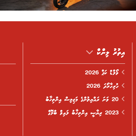
އިތުރު ލިންކް
ވޯލްޑް ކަޕް 2026
ހުރިހާރޯދަ 2026
20 ވަނަ ރައްޔިތުންގެ މަޖިލިސް އިންތިޚާބު
2023 ރިޔާސީ އިންތިޚާބު ލައިވް ބްލޮގް