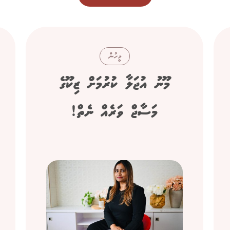
މީހުން
މޫނު އުޖަލާ ކުރުމަށް ޒިކޫގެ
މަސާޖް ވަރެއް ނެތް!