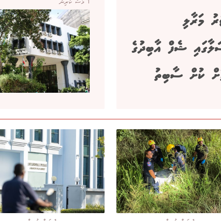
1 މަސް ކުރިން
ރު މަރާލި
ަލާގައި ޝެފް އާބިދުގެ
ަށް ކުށް ސާބިތު