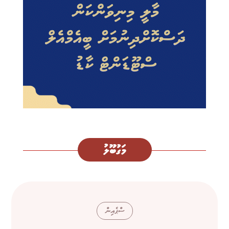
މަގުބޫލު
ސްޕެއިން