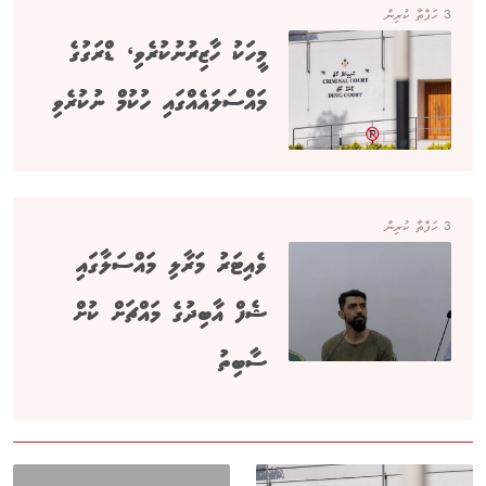
3 ހަފްތާ ކުރިން
މީހަކު ހާޒިރުނުކުރެވި، ޑްރަގުގެ
މައްސަލައެއްގައި ހުކުމް ނުކުރެވި
3 ހަފްތާ ކުރިން
ވެއިޓަރު މަރާލި މައްސަލާގައި
ޝެފް އާބިދުގެ މައްޗަށް ކުށް
ސާބިތު