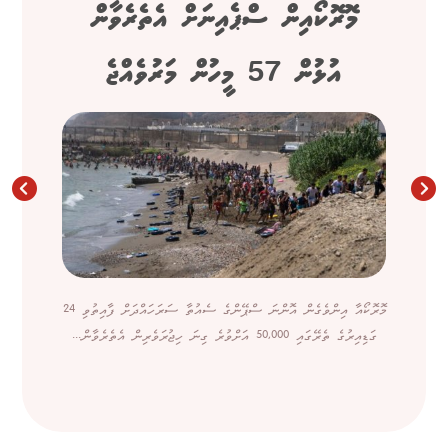
މޮރޮކޯއިން ސްޕެއިނަށް އެތެރެވާން
އުޅުން 57 މީހުން މަރުވެއްޖެ
މޮރޮކޯއާ އިންވެގެން އޮންނަ ސްޕޭންގެ ސެއުތާ ސަރަހައްދަށް ފާއިތުވި 24
ގަޑިއިރުގެ ތެރޭގައި 50,000 އަށްވުރެ ގިނަ ހިޖުރަވެރިން އެތެރެވާން...