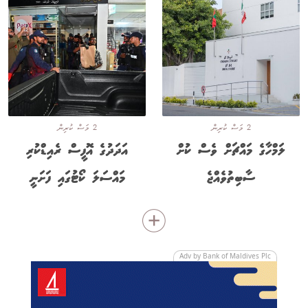
2 މަސް ކުރިން
2 މަސް ކުރިން
ލަމްހާގެ މައްޗަށް ވެސް ކުށް
އަދަދުގެ އޮފީސް ރެއިޑްކުރި
ސާބިތުވެއްޖެ
މައްސަލަ ކޯޓުގައި ފަށަނީ
Adv by Bank of Maldives Plc