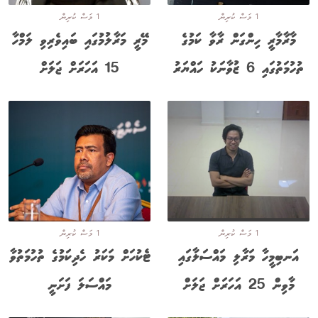
1 މަސް ކުރިން
1 މަސް ކުރިން
މާރާމާރީ ހިންގަން ރާވާ ކަމުގެ
މޭރީ މަރާލުމުގައި ބައިވެރިވި ލަމްހާ
ތުހުމަތުގައި 6 ޒުވާނަކު ހައްޔަރު
15 އަހަރަށް ޖަލަށް
1 މަސް ކުރިން
1 މަސް ކުރިން
އަނބިމީހާ މަރާލި މައްސަލާގައި
ޓެކުހަށް މަކަރު ހެދިކަމުގެ ތުހުމަތުވާ
މާވިން 25 އަހަރަށް ޖަލަށް
މައްސަލަ ފަށަނީ