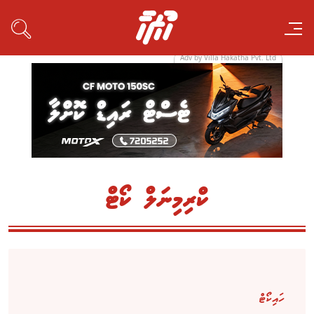
Adv by Villa Hakatha Pvt. Ltd
ކްރިމިނަލް ކޯޓް
ހައިކޯޓް