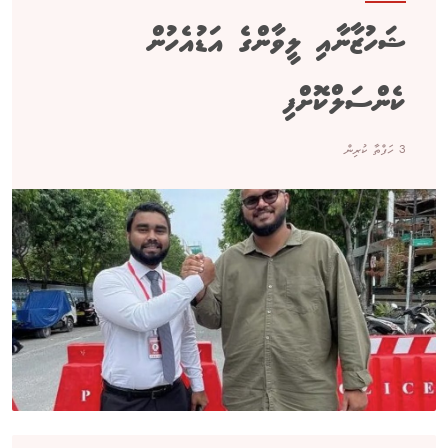
ޝަހުޒާނާއި ލީވާންގެ އަޑުއެހުން
ކެންސަލްކޮށްފި
3 ހަފްތާ ކުރިން