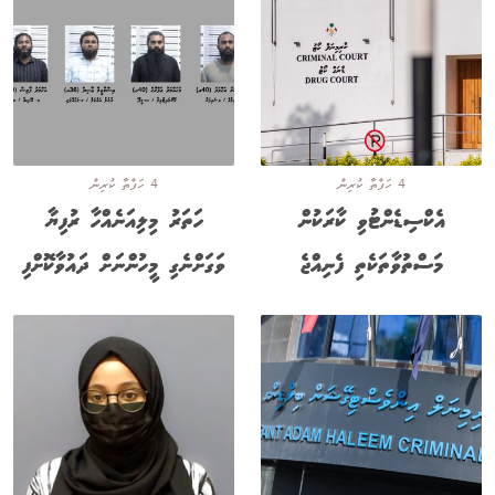
4 ހަފްތާ ކުރިން
4 ހަފްތާ ކުރިން
އެކްސިޑެންޓުވި ކާރަކުން
ހަތަރު މިލިއަނެއްހާ ރުފިޔާ
މަސްތުވާތަކެތި ފެނިއްޖެ
ވަގަށްނެގި މީހުންނަށް ދައުވާކޮށްފި