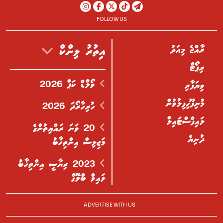
FOLLOW US
ރާއްޖެ މިއަދު
އިތުރު ލިންކް
ރިޕޯޓް
ވޯލްޑް ކަޕް 2026
ވިޔަފާރި
މުނިފޫހިފިލުވުން
ހުރިހާރޯދަ 2026
ލައިފްސްޓައިލް
20 ވަނަ ރައްޔިތުންގެ
ދުނިޔެ
މަޖިލިސް އިންތިޚާބު
2023 ރިޔާސީ އިންތިޚާބު
ލައިވް ބްލޮގް
ADVERTISE WITH US