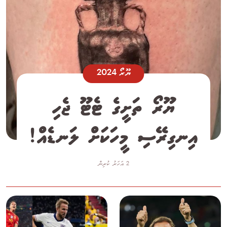
ޔޫރޯ 2024
ޔޫރޯ ތަށީގެ ޓެޓޫ ޖެހި
އިނގިރޭސި މީހަކަށް ލަނޑެއް!
2 އަހަރު ކުރިން