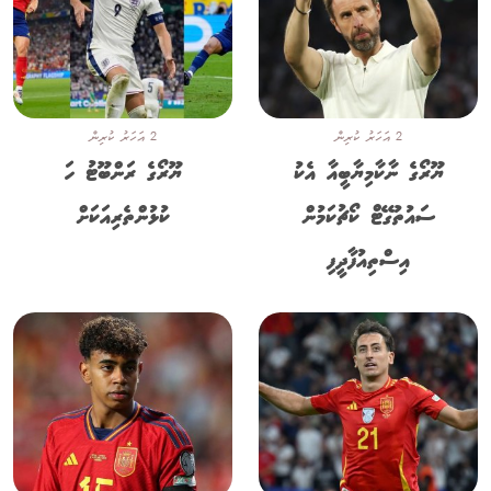
2 އަހަރު ކުރިން
2 އަހަރު ކުރިން
ޔޫރޯގެ ނާކާމިޔާބީއާ އެކު
ޔޫރޯގެ ރަންބޫޓު ހަ
ސައުތުގޭޓް ކޯޗުކަމުން
ކުޅުންތެރިއަކަށް
އިސްތިއުފާދީފި