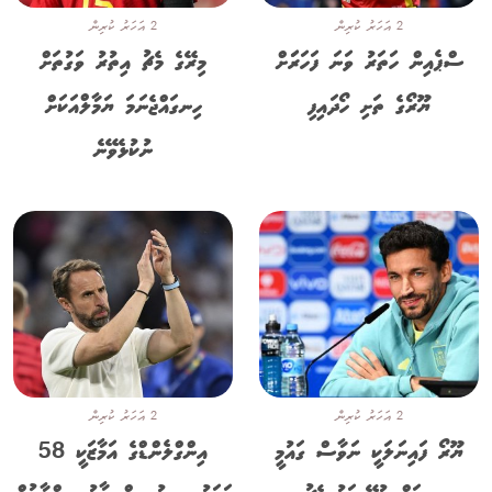
2 އަހަރު ކުރިން
2 އަހަރު ކުރިން
ސްޕެއިން ހަތަރު ވަނަ ފަހަރަަށް
މިރޭގެ މެޗު އިތުރު ވަގުތަށް
ޔޫރޯގެ ތަށި ހޯދައިފި
ހިނގައްޖެނަމަ ޔަމާލްއަކަށް
ނުކުޅެވޭނެ
2 އަހަރު ކުރިން
2 އަހަރު ކުރިން
ޔޫރޯ ފައިނަލަކީ ނަވާސް ގައުމީ
އިންގްލެންޑްގެ އަމާޒަކީ 58