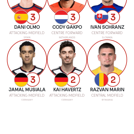
3
3
3
DANI OLMO
CODY GAKPO
IVAN SCHRANZ
ATTACKING MIDFIELD
CENTRE FORWARD
CENTRE FORWARD
SPAIN
NETHERLANDS
SLOVAKIA
3
2
2
JAMAL MUSIALA
KAI HAVERTZ
RAZVAN MARIN
ATTACKING MIDFIELD
ATTACKING MIDFIELD
CENTRAL MIDFIELD
GERMANY
GERMANY
ROMANIA