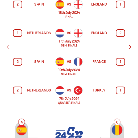
2
SPAIN
VS
ENGLAND
1
15th July 2024
FINAL
1
NETHERLANDS
VS
ENGLAND
2
11th July 2024
SEMI FINALS
2
SPAIN
VS
FRANCE
1
10th July 2024
SEMI FINALS
2
NETHERLANDS
VS
TURKEY
1
7th July 2024
QUARTER FINALS
4
0