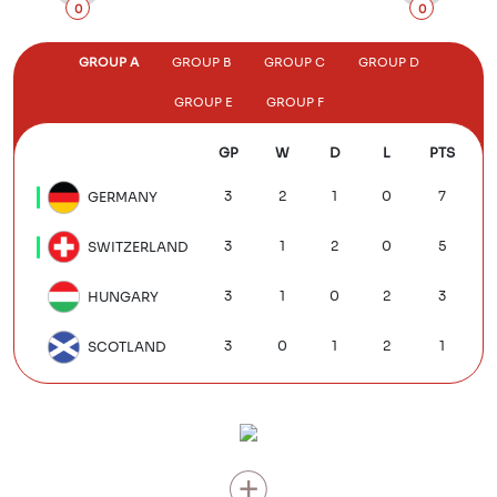
0
0
GROUP A
GROUP B
GROUP C
GROUP D
GROUP E
GROUP F
GP
W
D
L
PTS
3
2
1
0
7
GERMANY
3
1
2
0
5
SWITZERLAND
3
1
0
2
3
HUNGARY
3
0
1
2
1
SCOTLAND