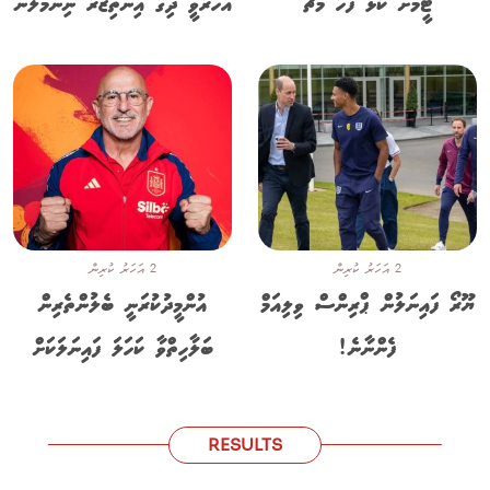
ޓީމަށް ކުޅޭ ފަހު މެޗު
އަހަރުވީ ދިގު އިންތިޒާރު ނިންމާލުން
2 އަހަރު ކުރިން
2 އަހަރު ކުރިން
ޔޫރޯ ފައިނަލުން ޕްރިންސް ވިލިއަމް
އުންމީދުކުރަނީ ބެލުންތެރިން
ފެންނާނެ!
ބަލާހިތްވާ ކަހަލަ ފައިނަލަކަށް
RESULTS