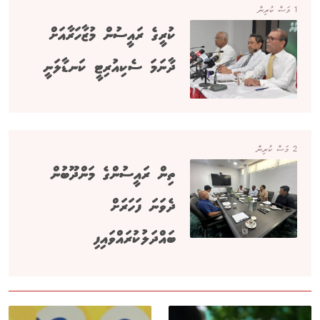
1 މަސް ކުރިން
ކުރީގެ ރައީސުން މުޒާހަރާއަށް
ދާނަމަ ސެކިއުރިޓީ ކަނޑާލަނީ
2 މަސް ކުރިން
ތިން ރައީސުންގެ މަންދޫބުން
ދެވަނަ ފަހަރަށް
ބައްދަލުކުރައްވައިފި