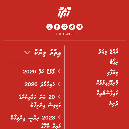
FOLLOW US
ރާއްޖެ މިއަދު
އިތުރު ލިންކް
ރިޕޯޓް
ވޯލްޑް ކަޕް 2026
ވިޔަފާރި
މުނިފޫހިފިލުވުން
ހުރިހާރޯދަ 2026
ލައިފްސްޓައިލް
20 ވަނަ ރައްޔިތުންގެ
ދުނިޔެ
މަޖިލިސް އިންތިޚާބު
2023 ރިޔާސީ އިންތިޚާބު
ލައިވް ބްލޮގް