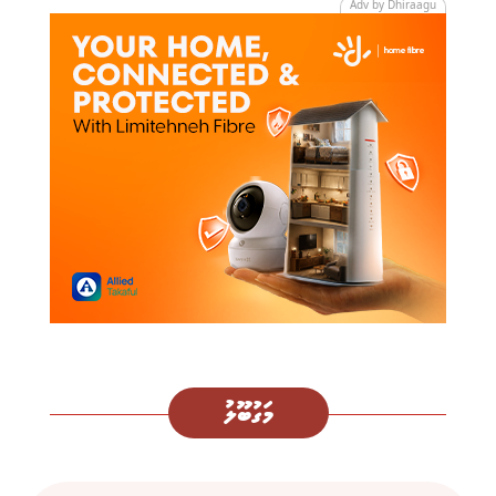
Adv by Dhiraagu
މަގުބޫލު