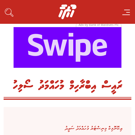
Adv by Bank of Maldives Plc
ރައީސް އިބްރާހިމް މުހައްމަދު ސޯލިހު
އިކޮނޮމިކް މިނިސްޓަރު މުހައްމަދު ސައީދު