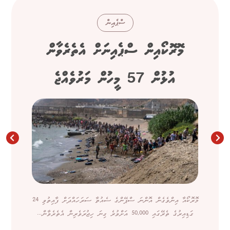
ސްޕެއިން
މޮރޮކޯއިން ސްޕެއިނަށް އެތެރެވާން
އުޅުން 57 މީހުން މަރުވެއްޖެ
މޮރޮކޯއާ އިންވެގެން އޮންނަ ސްޕޭންގެ ސެއުތާ ސަރަހައްދަށް ފާއިތުވި 24
ގަޑިއިރުގެ ތެރޭގައި 50,000 އަށްވުރެ ގިނަ ހިޖުރަވެރިން އެތެރެވާން...