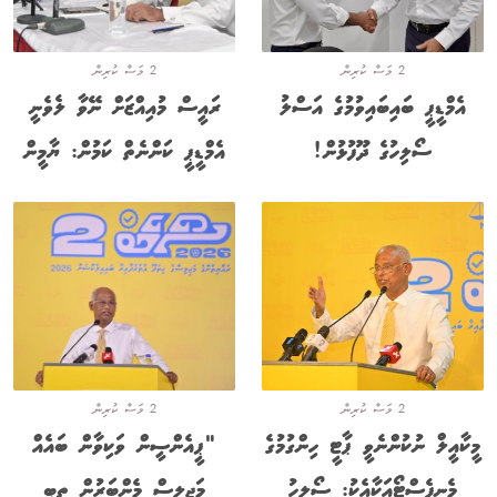
2 މަސް ކުރިން
2 މަސް ކުރިން
އެމްޑީޕީ ބައިބައިވުމުގެ އަސްލު
ރައީސް މުއިއްޒަށް ނޭވާ ލެވެނީ
ސޯލިހުގެ ދޫފުޅުން!
އެމްޑީޕީ ކަންނެތް ކަމުން: ޔާމީން
2 މަސް ކުރިން
2 މަސް ކުރިން
މީކާއީލް ނުކުންނެވީ ޕާޓީ ހިންގުމުގެ
"ޕީއެންސީން ވަކިވާން ބައެއް
މެނިފެސްޓޯއަކާއެކު: ސޯލިހު
މަޖިލިސް މެންބަރުން ތިބީ