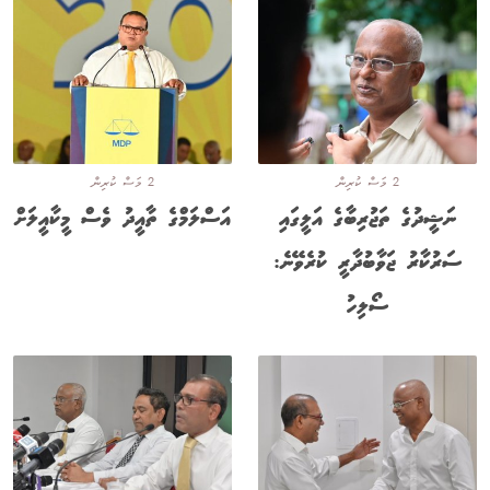
2 މަސް ކުރިން
2 މަސް ކުރިން
ނަޝީދުގެ ތަޖުރިބާގެ އަލީގައި
އަސްލަމްގެ ތާއީދު ވެސް މީކާއީލަށް
ސަރުކާރު ޖަވާބުދާރީ ކުރެވޭނެ:
ސޯލިހު