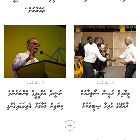
ތައްޔާރަށް"
2 މަސް ކުރިން
2 މަސް ކުރިން
މީކާއިލް ރައީސް ސޯލިހާއެކު
ނަޝީދު އެމްޑީޕީގެ މެންބަރުންގެ
ރާއްޖޭގެ ހުރިހާ ސިޓީތަކަށް
ކިބައިން މައާފަށް އެދިވަޑައިގެންފި