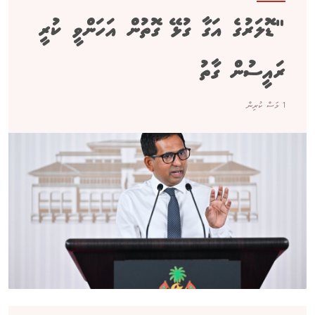
"ޑޮލަރުގެ އަގާ ގުޅޭ ގޮތުން އަހަންވީ ކުރީ
ރައީސުން ގާތު
1 މަސް ކުރިން