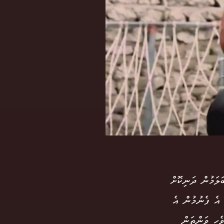
ަލަމުން ދަނިކޮށް
 އެ ފެނުމުން އެ
ެހި ވަންތަން