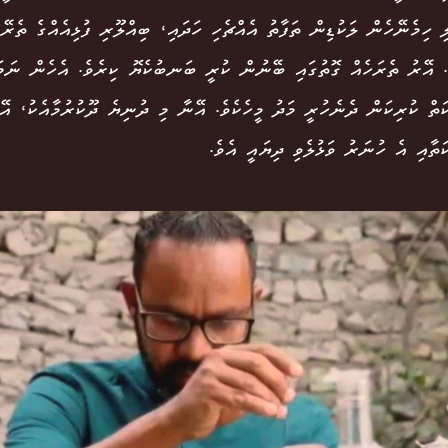
 ހިމެނޭހެން ލަކުޑިން ތަފާތު އެއްޗެހި ހަދައި، ބިއްލޫރި ފުޅިއެއްގެ ތެރޭގ
ެ. އޭރު ތެރަހެއް ގޮތުގައި ބޭނުން ކުރީ ބަނބުކެޔޮ ކިރެވެ. އެހެން ނަމ
ަތް ކުރިކަން ދެނެހުރީ މަދު މީހެކެވެ. އޭނާ މި ދުނިޔެ ދޫކުރުމާއެކު، އޭ
ަތާއި އެ ހުނަރު ވަޅުލެވި ދިޔައީ އެވެ.