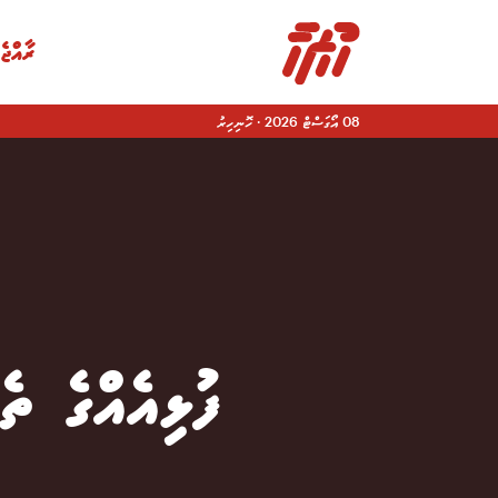
ރާއްޖެ
08 އޯގަސްޓް 2026
·
ހޮނިހިރު
|
ފުޅިއެއްގެ ތ