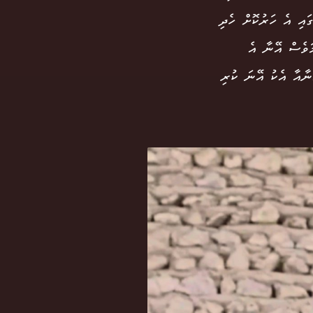
ައި އެ ހަރުކޮށް ހެދި
ަވެސް އޭނާ އެ
ނާއާ އެކު އޭނަ ކުރި