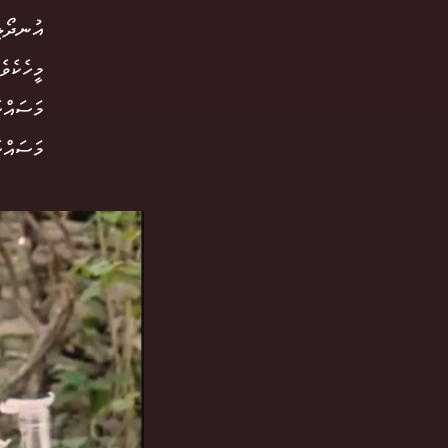
އުނދޯލި
މީހެކެވ
މަސައްކ
މަސައްކ