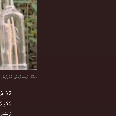
އަބުޅޯ މަސައްކަތް ކުރަމުން ފޮ
އޭގެ ދެ
އަޅައިގ
މަސައްކ