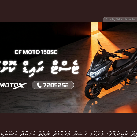
Adv by Villa Hakatha 
ދޫ ކަނީރުމާގޭ، މަރުހޫމް ހުސެން މުހައްމަދު ނުވަތަ ކުމުންދޫ ހުސޭނަކީ،