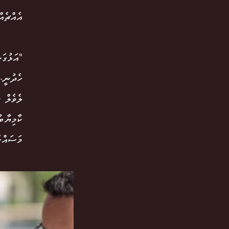
އެއްޗެއ
ހެދުނީ.
ލެވެލް 
ކާމިޔާބ
މަސައްކ