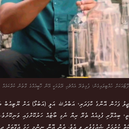
ޓޯއަކަށް ހުއްޓިލައިގެން: ފުޅިތެރޭ އެއްޗެހި ރޭވުމަކީ އޭނާ ހޮބީއެއްގެ ގޮތުން ކުރާކަމެއް
ޖީލު ފަހުން އޭނާގެ ކާފަދަރި، އަބްދުﷲ އަލީ (އަބުޅޯ) އަށް ޔޫޓިއުބް ބ
ަތީ، ބިއްލޫރި ފުޅިއެއް ތެރޭ ރިޔާ ނެގި ބޯޓެއް ހަރުކޮށްފައި ވަނިކޮށެވެ.
ަތް ކުރުމަށް ޝައުގުވެރި ވި އެވެ. ދެން އޭނާ ނިންމީ ހަމަ އެގޮތަށް ދިވ