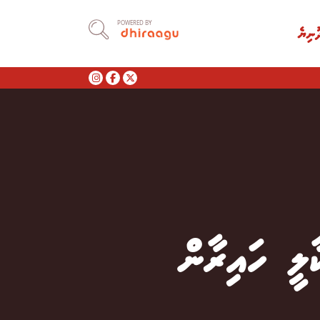
POWERED BY
ުނިޔެ
ލީ ހައިރާން