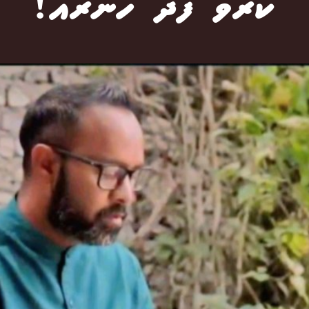
ކުރުވާ ފަދަ ހުނަރެއް!