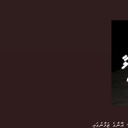
 އޭނާގެ ޒަމާނުގައި