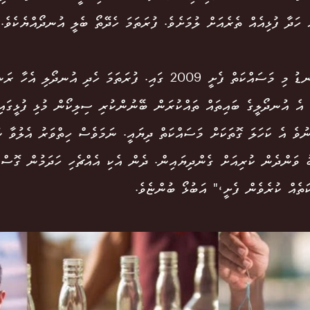
ް ހަދާ ފުޅިއެއް ތެރެއަށް ލުމަށެވެ. ފުރަތަމަ ހެދޭތޯ ބެލީ އުނދޯއްޔެކެވެ.
"އަޅުގަނޑު މި މަސައްކަތް ފެށީ 2009 ގައި. ފުރަތަމަ ހެދި އުނދޯލ
 އެ އުނދޯލީގެ ބައިތައް ތައްކުރަން ބޭނުންކުރި ސިލިކޯން މުޅި ފުޅީގައ
ނުވެ އެ ކަހަލަ ގޮތަކަށް މަސައްކަތް ދިޔައީ. ނަމަވެސް ހިތްވަރު އެލުވާ ނ
ު ވަންދެން ކުރިއަށް ގެންދިޔައިން. ދެން އެކި އެއްޗެހި ހަދަމުން ގޮސް 
ަތެއް ކުރެވެން ފެށީ،" އަބުޅޯ ބުންޏެވެ.