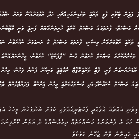
ަ ފަދައިން ބިއްލޫރި ފުޅީ ތެރޭގައި ލަކުޑިން އެކި އެއްޗެހި ހަދާ ރޭވުމަށް އޭނާ ވަރަށް ޝައުގުވެރިވ
ުރާ މަސައްކަތެއް. ފުރަތަމަ އެ މަސައްކަތް ކޮށްފައި ހުރިތަން އޭނައަށް ފެނިފައި ވަނީ ޔޫޓިއުބުން. 
ފުޅީ ތެރޭގައި ރޭވުމަށް އޭނާ ވިސްނި. ފުރަތަމަ މަސައްކަތް މާ ރަނގަޅަށް ނުކުރެވުނު ނަމ
 ތަކުރާރުކޮށް އެ މަސައްކަތް ކުރަމުން ގޮސް "ޕާފެކްޓް" ކުރެވުނު. މީހުންނަށް އޭނާގެ އ
ބޮޑަށް އެނގެން ފެށީ، ފުޅިއެއް ތެރޭގައި އެއާޕޯޓެއް ރާވާލައިފައި ވަނިކޮށް ފެނުނު ފަހުން. މ
ގައި އެ މަސައްކަތް ކުރަމުންދޭ. އަދި މުސްތަގުބަލުގައި މީހުން ހައިރާންވާ ފަދަ އުފެއްދުންތައް ދައް
މިވެނި އެއްޗެއް އުފެއްދީ ފެކްޓަރީއެއްގައި ކަމަށް ބުނުމަކުން މީހަކު އަޖ
ް ހަމަ އެ ފެންވަރުގެ މަސައްކަތެއް ދިވެއްސެއްގެ ދެ އަތުން ކޮށްފިނަމަ
އީ ހައިރާން ވާން ޖެހޭނެ ކަމެކެވެ.