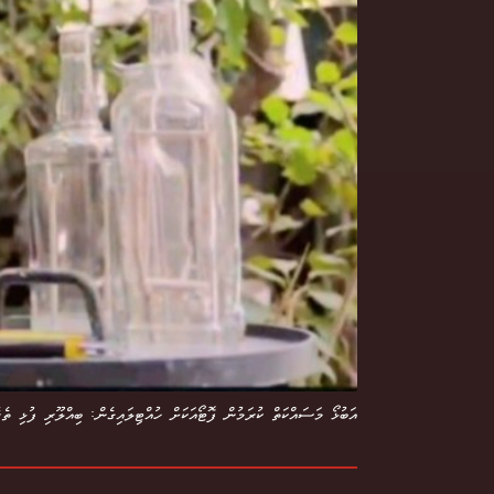
އަބުޅޯ މަސައްކަތް ކުރަމުން ފޮޓޯއަކަށް ހުއްޓިލައިގެން: ބިއްލޫރި ފުޅި ތެ