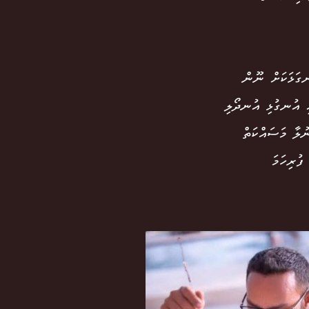
ި އެހާ ރަނގަޅަކަށް ނޫން
ި އުނގުޅި އުނދޯލި
ުލާ މަސައްކަތް
ފުރިހަމަ