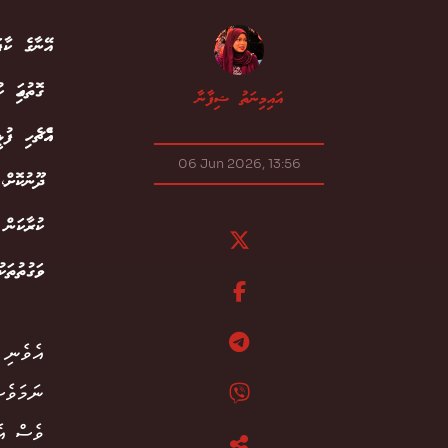
އޭނާގެ ކާފ
ގޮތުގައި ކ
އައިމިނަތު ޝިފާނާ
އެއްޗެހި 
06 Jun 2026, 13:56
ދޫނުކޮށް،
ކުރާކަން 
ވަގުތުތަކު
އެވެނި 
ނަމަވެސ
ވެސް އެ