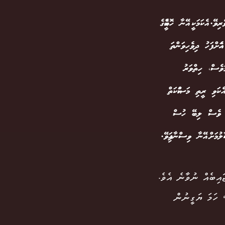
ޭ. އެކަމަކީ އޭނާ ހޮބީއެއްގެ
އެއަށްފަހު ދިވެހިވަންތަ
ަވެސް، ހިތްވަރު
ެކަވި ރީތި މަސައްކަތް
ިހާރު ވެސް ލިބޭ ހުސް
ކާލުމަށް އޭނާ ވިސްނާފައިވޭ.
ައިބެއް ނުވާނެ އެވެ.
، ހަމަ ޔަގީނުން