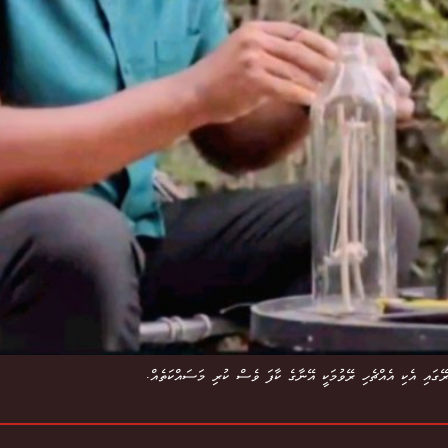
ރޭގައި އެކި އެއްޗެހި ރޭވުމަކީ އޭނާގެ ކާފަ ވެސް ކުރި މަސައްކަތެއް.