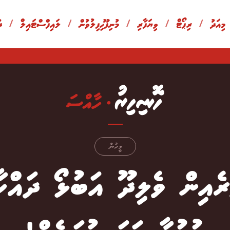
 މިއަދު
/
ރިޕޯޓް
/
ވިޔަފާރި
/
މުނިފޫހިފިލުވުން
/
ލައިފްސްޓައިލް
/
ދ
މީހުން
ެރެއިން ވެލިދޫ އަބުޅޯ ދައްކާ