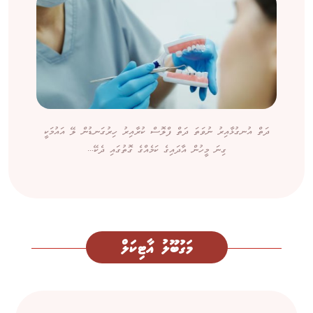
ދަތް އުނގުޅާއިރު ނުވަތަ ދަތް ފްލޮސް ކުރާއިރު ހިރުގަނޑުން ލޭ އައުމަކީ
ގިނަ މީހުން އާދައިގެ ކަމެއްގެ ގޮތުގައި ދެކޭ...
މަގުބޫލު އާޓިކަލް