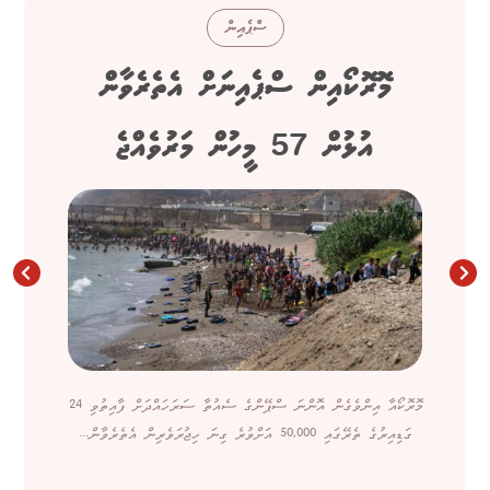
ސްޕެއިން
މޮރޮކޯއިން ސްޕެއިނަށް އެތެރެވާން
އުޅުން 57 މީހުން މަރުވެއްޖެ
މޮރޮކޯއާ އިންވެގެން އޮންނަ ސްޕޭންގެ ސެއުތާ ސަރަހައްދަށް ފާއިތުވި 24
ގަޑިއިރުގެ ތެރޭގައި 50,000 އަށްވުރެ ގިނަ ހިޖުރަވެރިން އެތެރެވާން...