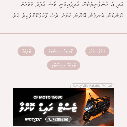
އަދި އެ ކުންފުނިތަކުން އެދިފައިވަނީ ވެސް އެފަދަ ކަމަކަށް
ނޫންކަން އެނގެން އޮންނަ ކަމަށް ވެސް ފާހަގަކޮށްފައިވެ އެވެ.
ރާއްޖެ މިއަދު
ޓޫރިޒަމް މިނިސްޓަރު
ޓޫރިޒަމް
ޓޫރިޒަމް މިނިސްޓްރީ
Adv by Villa Hakatha Pvt. Ltd