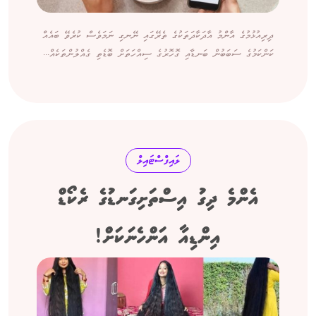
ދިރިއުޅުމުގެ އާންމު އާދަކާދަތަކުގެ ތެރޭގައި ނޭނގި ނަމަވެސް ކުރެވޭ ބައެއް
ކަންކަމުގެ ސަބަބުން ބަނޑާއި ގޮހޮރުގެ ސިއްހަތަށް ބޮޑެތި ގެއްލުންތަކެއް...
ލައިފްސްޓައިލް
އެންމެ ދިގު އިސްތަށިގަނޑުގެ ރެކޯޑް
އިންޑިއާ އަންހެނަކަށް!