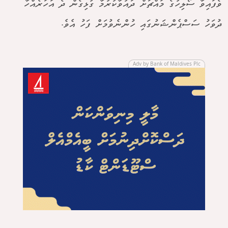
ވެފައިވާ ސޯލިހުގެ މައްޗަށް ދައުވާކުރުމާ ގުޅިގެން ދެ އަހަރެއްހާ
ދުވަހު ސަސްޕެންޝަނުގައި ހުންނެވުމަށް ފަހު އެވެ.
Adv by Bank of Maldives Plc