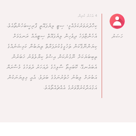
4 އަހަރު ކުރިން
ކިހާދެރަވަރުކަމެއްމީ، ސިޓީ ލިޔެފައޮތީ ފާރިސީބަހުންތޯއެވެ.
އެހެންޏާފަހެ ދިވެހިން ލިޔެފައޮތް ސިޓީއެއް ރަނގަޅަށް
ހަސަނު
ކިޔަންނޭގޭކަން ތަހުގީގުކުރަފަރާތާ ތިޔަބުނާ ކަމިޝަނެއްގެ
ތިބިބަޔަކަށް ނޭގުނުކަން އިސްވެ ކިޔާލެވުނު ޚަބަރުން
އެބައެނގޭ. ކޮބައިތޯ ސާލިހުގެ ދެއަހަރު ދުވަހުގެ މުސާރަޔާ
އަބުރަށް ލިބުނު ހުތުރުނަމުގެ ބަދަލު. އެއީ މިލިޔަނަކުން
އަގުއަދާކުރެވޭވަރުގެ އެއްޗެއްތޯއެވެ.