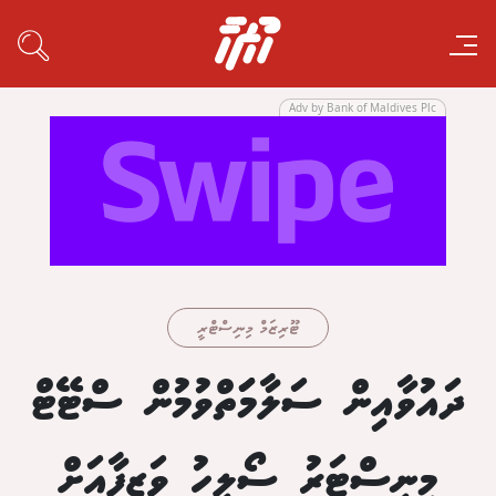
Adv by Bank of Maldives Plc
ޓޫރިޒަމް މިނިސްޓްރީ
ދައުވާއިން ސަލާމަަތްވުމުން ސްޓޭޓް
މިނިސްޓަރު ސޯލިހު ވަޒީފާއަށް