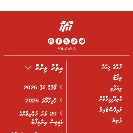
FOLLOW US
ރާއްޖެ މިއަދު
އިތުރު ލިންކް
ރިޕޯޓް
ވޯލްޑް ކަޕް 2026
ވިޔަފާރި
މުނިފޫހިފިލުވުން
ހުރިހާރޯދަ 2026
ލައިފްސްޓައިލް
20 ވަނަ ރައްޔިތުންގެ
ދުނިޔެ
މަޖިލިސް އިންތިޚާބު