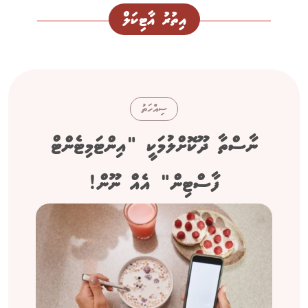
އިތުރު އާޓިކަލް
ސިއްހަތު
ނާސްތާ ދޫކޮށްލުމަކީ "އިންޓަމިޓެންޓް
ފާސްޓިން" އެއް ނޫން!