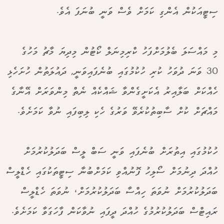
ސިޓީއަކުން އެންގި ކަމަށް ވެސް ވަނީ ބުނަފަ އެވެ.
މި މައްސަލަ ބެލުމަށްފަހު ކްރިމިނަލް ކޯޓުން މިދިޔަ މާޗު މަހުގެ
30 ވަނަ ދުވަހު ކުރި ހުކުމުގައި ބުނެފައިވަނީ, ދައުލަތުން ހުށަހެޅި
ހެއްކަށް ބަލާއިރު އެކަށީގެންވާ ޝައްކެއް ނެތް މިންވަރަށް އޭނާގެ
މައްޗަށް ކުށް ސާބިތުކުރެވޭ ވަރުގެ ހެކި ލިބިފައި ނުވާ ކަމަށެވެ.
ހުކުމުގައި އިތުރަށް ބުނެފައި ވަނީ ސަބް ލީސް ބަދަލުކުރުމަށް
ހުއްދަ ދިނުމަށް ސޯލިހު ފޮނުއްވި ކަމަށްބުނާ ސިޓީތަކުގައި ހެޑްލީސް
ބަދަލުކުރުމަށް ނުވަތަ ހިއްސާ ބަދަލުކުރުމަށް، ނުވަތަ ހެޑްލީސް
ރައިޓްސް ބަދަލުކުރުމުގެ ހުއްދަ ދީފައި ނުވާކަން ފާހަގަވާ ކަމަށެވެ.