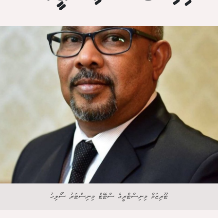
ޓޫރިޒަމް މިނިސްޓްރީގެ ސްޓޭޓް މިނިސްޓަރު ސޯލިހު