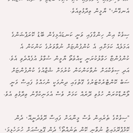
އެނގޭނެ،" ޔާމީން ވިދާޅުވިއެވެ.
ސިވެކް އިން ހިންގާފައި ވަނީ ކަނޑައެޅިގެން ބޮޑު ކޮރަޕްޝަންގެ
އަމަލެއް ކަމަށާއި އެ ކުންފުންޏަށް ނުވާވަރުގެ ކަންކަން އެ
ކުންފުންޏާ ހަވާލުކުރަނީ ކީއްވެތޯ ޔާމީން ސުވާލު އުފެއްދެވި އެވެ.
އަދި ސިވެކްއަށް ނުވާކަންކަން ކުރުމަށް ޝުޖާއުގެ ކުންފުންޏަށް
ސަބް ކޮންޓްރެކްޓަރުގެ ގޮތުގައި ދިނުމަކީ ނުހައްގު ފައިސާ މަނީ
ލޯންޑާކުރަން ހުޅުވި ދޮރެއް ކަމަށް ވެސް އެމަނިކުފާނު ވިދާޅުވި އެވެ.
"ސިވެކްގެ ތެރެއިން ވެސް މީނާއަށް ފައިސާ ދޮވެދެނީއޭ، ދެން
ކޮމްޕްރޮމައިޒް ނުވާނީ ކޮން ތަނެއްތޯ؟ ދެން ޕޮލިސްއަށް ހުށަހެޅީމަ،