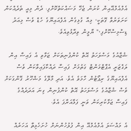
އެމްއެމްއޭއިން ކުރަން ޖެހޭ މަސައްކަތްކޮށްފި. ދެން މިއީ ތެދެއްކަން
ކަށަވަރުވާ ގޮތަކީ، މިއާ ގުޅިގެން އެފްއައިޔޫގެ ހެޑް ވެސް މިއަދު
ޑިސްމިސްކޮށްފި،" ޔާމީން ވިދާޅުވިއެވެ.
ޝުޖާއުގެ މަސްލަހަތު އޮތް ކުންފުނިތަކަށް ޖަމާވި އެ ފައިސާ އިން
ލަގްޒަރީ އެޕާޓްމަންޓް ގަތުމަށް ފައިސާ ދައްކާފައިވާކަން ވެސް
އެފްއައިޔޫގެ ރިޕޯޓުން ހާމަވެ އެވެ. އަދި މާލޭގެ މަޝްހޫރު ގޭންގަކަށް
ވެސް ޝުޖާއުގެ މަސްލަހަތު އޮތް ކުންފުނިން ގިނަ އަދަދެއްގެ
ފައިސާ ޖަމާކުރިކަން ވަނީ ފަޅާއަރާފަ އެވެ.
އެ މައްސަލަ އެމްއެމްއޭ އިން ފުލުހުންނަށް ހުށަހެޅިތާ އަހަރެއް