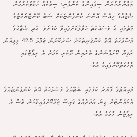
ތައްޔާރުކުރަން ސިފައިންގެ ކުންފުނި، ސިވެކްއާ ހަވާލުކުރުމުން
ޝުޖާއުގެ ހިއްސާ އޮންނަ ކުންފުންޏަކަށް ސަބް ކޮންޓްރެކްޓްގެ
ގޮތުގައި އެ މަސައްކަތް ހަވާލުކޮށްފައިވާ ކަމަށެވެ. އަދި ޝުޖާއުގެ
މަސްލަހަތު އޮތް ކުންފުނިތަކަށް ސަރުކާރުން ޖުމްލަ 42.5 މިލިއަން
ރުފިޔާ ކޮރަޕްޝަންގެ ތެރެއިން ދޫކުރި ކަމަށް އެ ރިޕޯޓްގައި
ތުހުމަތުކޮށްފައިވެ އެވެ.
މުއިއްޒުގެ މޭޔަރު ކަމުގައި ޝުޖާއުގެ މަސްލަހަތު އޮތް ކުންފުންޏެއްގެ
އެކައުންޓަށް ގިނަ އަދަދެއްގެ ފައިސާ ޖަމާކޮށްފައިވާކަން ވެސް އެ
ރިޕޯޓުން ހާމަވެ އެވެ.