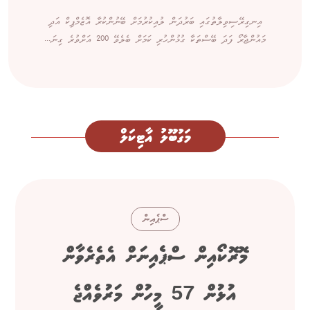
އިނގިރޭސިވިލާތުގައި ބަރުދަން ލުއިކުރުމަށް ބޭނުންކުރާ އޮޒެމްޕިކް އަދި
މައުންޖާރޯ ފަދަ ބޭސްތަކާ ގުޅުންހުރި ކަމަށް ބެލެވޭ 200 އަށްވުރެ ގިނަ...
މަގުބޫލު އާޓިކަލް
ސްޕެއިން
މޮރޮކޯއިން ސްޕެއިނަށް އެތެރެވާން
އުޅުން 57 މީހުން މަރުވެއްޖެ