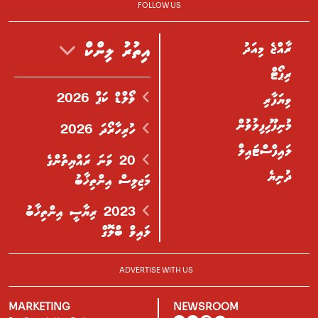
FOLLOW US
ރާއްޖެ މިއަދު
އިތުރު ލިންކް
ރިޕޯޓް
ވޯލްޑް ކަޕް 2026
ވިޔަފާރި
މުނިފޫހިފިލުވުން
ހުރިހާރޯދަ 2026
ލައިފްސްޓައިލް
20 ވަނަ ރައްޔިތުންގެ
ދުނިޔެ
މަޖިލިސް އިންތިޚާބު
2023 ރިޔާސީ އިންތިޚާބު
ލައިވް ބްލޮގް
ADVERTISE WITH US
MARKETING
NEWSROOM