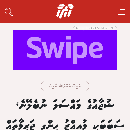
Adv by Bank of Maldives Plc
ރައީސް އަބްދުﷲ ޔާމީން
ޝުޖާއުގެ މައްސަލަ ނުބެލޭނެ،
ސަބަބަކީ މުއިއްޒު ހިންގި ޖަރީމާތައް