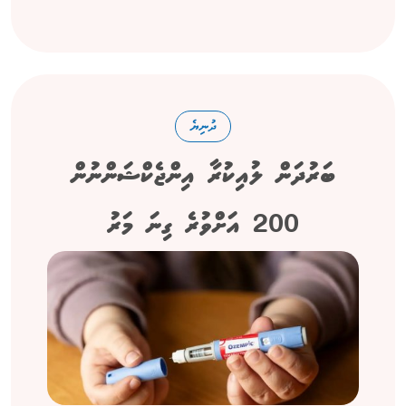
ދުނިޔެ
ބަރުދަން ލުއިކުރާ އިންޖެކްޝަންނުން
200 އަށްވުރެ ގިނަ މަރު