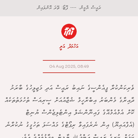
ރައީސް ޔާމީން. ---- ފޮޓޯ: ތޭރަ އޮންލައިން
އަހުމަދު އަލީ
04 Aug 2025, 08:49
ވެރިކަންކުރާ ޕީއެންސީގެ ނައިބު ރައީސް އަދި މަޖިލީހުގެ ބާރަށު
ދާއިރާގެ މެންބަރު އިބްރާހީމް ޝުޖާއުއަށް ސީރިއަސް ތުހުމަތުތަކެއް
ކޮށް އެމްއެމްއޭގެ ފައިނޭންޝަލް އިންޓެލިޖެންސް ޔުނިޓް
(އެފްއައިޔޫ) އިން ނެރެފައިވާ ރިޕޯޓްގެ މައްސަލަ ތަހުގީގު ނުކުރާނެ
ކަމަށް ކުރީގެ ރައީސް އަބްދުﷲ ޔާމީން ވިދާޅުވެއްޖެ އެވެ.