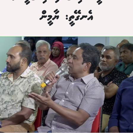
އެނގޭތީ: ޔާމީން