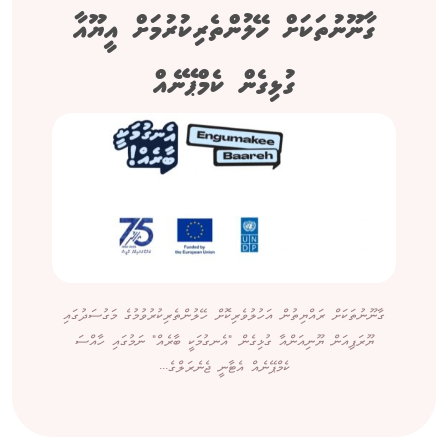
ގާނޫނުތަކަށް ހޭލުންތެރިކުރުމަށް އީޔޫއާ
ގުޅިގެން ކެމްޕޭނެއް
ގާނޫނުތަކަށް ރައްޔިތުން އަހުލުވެރިކޮށް ހޭލުންތެރިކުރުވުމުގެ މަގުސަދުގައި
ޔޫރަޕިއަން ޔޫނިއަންއާ ގުޅިގެން "އެނގުމަކީ ބާރެއް" ނަމުގައި ހާއްސަ
ކެމްޕޭނެއް އެޓާނީ ޖެނެރަލްގެ...