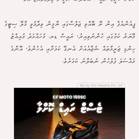
ޕީއެންއެފް އިން ރޭ ބޭއްވި ޖަލްސާގައި ޔާމީން ވިދާޅުވީ މާލޭ ސިޓީގެ
މޭޔަރު ކަމުގައި ހުންނެވިއިރު، ރައީސް ޑރ. މުހައްމަދު މުއިއްޒު
ހިންގި ޖަރީމާތައް ޝުޖާއުއަށް އެނގޭ ކަމަށާއި އެހެންވެ، އޭނާގެ
މައްސަލަ ފުލުހުން ނުބަލާނެ ކަމަށެވެ.
Adv by Villa Hakatha Pvt. Ltd