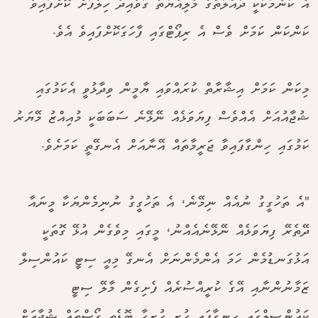
އެ ކަންމަކަކީ ދައުލަތުގެ މާލިއްޔަތު ގަވާއިދާ ހިލާފަށް ކޮށްފައިވާ
ކަންކަން ކަމަށް ވެސް އެ ރިޕޯޓްގައި ފާހަގަކޮށްފައިވެ އެވެ.
މިކަން ކަމަށް އިޝާރާތް ކުރައްވައި ޔާމީން ވިދާޅުވީ އެކަމުގައި
ޝުޖާއުއަށް އެއްވެސް ފިޔަވަޅެއް ނޭޅޭނެ ސަބަބަކީ މުއިއްޒު މޭޔަރު
ކަމުގައި ހިންގާފައިވާ ޖަރީމާތައް އޭނާއަށް އެނގޭތީ ކަމަށެވެ.
"އެ ތަހުގީގު ނުއެއް ނިމޭނެ، އެ ތަހުގީގު ނުނިމެންޔަކާ މީނައާ
ދޭތެރޭ ފިޔަވަޅެއް ނޭޅޭނެއެއްނު، މީގައި މިވެގެން އުޅޭ ގޮތަކީ
އަޅުގަނޑުމެން ހަމަ އެންމެންނަށް އެނގޭ މިއީ ސިޓީ ކައުންސިލް
ޒަމާނުންނާއި އޭގެ ކުރީއްސުރެއް ފެށިގެން މާލޭ ސިޓީ
ކައުންސިލްގައި ހިނގާފައި ހުރި ހުރިހާ ބޮޑެތި ގޯސްތައް ޝުޖާއަށް