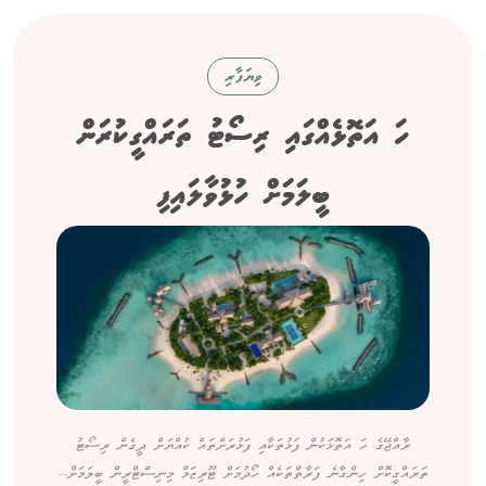
ވިޔަފާރި
ހަ އަތޮޅެއްގައި ރިސޯޓު ތަރައްގީކުރަން
ބީލަމަށް ހުޅުވާލައިފި
ރާއްޖޭގެ ހަ އަތޮޅަކުން ފަޅުތަކާއި ފަޅުރަށްތައް ކުއްޔަށް ދީގެން ރިސޯޓު
ތަރައްގީކޮށް ހިންގާނެ ފަރާތްތަކެއް ހޯދުމަށް ޓޫރިޒަމް މިނިސްޓްރީން ބީލަމަށް...