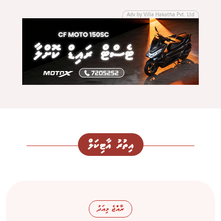
Adv by Villa Hakatha Pvt. Ltd
އިތުރު އާޓިކަލް
ރާއްޖެ މިއަދު