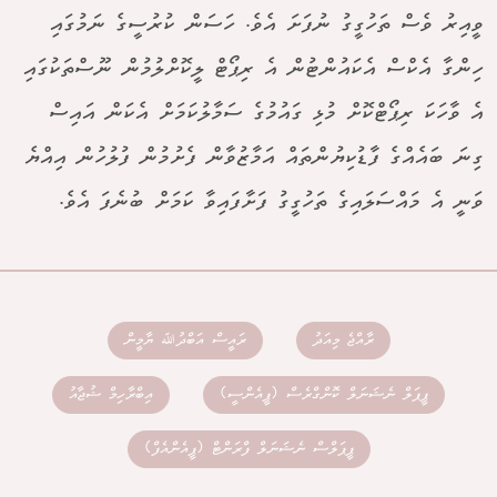
ވީއިރު ވެސް ތަހުގީގު ނުފަށަ އެވެ. ހަސަން ކުރުސީގެ ނަމުގައި
ހިންގާ އެކްސް އެކައުންޓުން އެ ރިޕޯޓް ލީކޮށްލުމުން ނޫސްތަކުގައި
އެ ވާހަކަ ރިޕޯޓްކޮށް މުޅި ގައުމުގެ ސަމާލުކަމަށް އެކަން އައިސް
ގިނަ ބައެއްގެ ފާޑުކިޔުންތައް އަމާޒުވާން ފެށުމުން ފުލުހުން އިއްޔެ
ވަނީ އެ މައްސަލައިގެ ތަހުގީގު ފަށާފައިވާ ކަމަށް ބުނެފަ އެވެ.
ރާއްޖެ މިއަދު
ރައީސް އަބްދުﷲ ޔާމީން
ޕީޕަލް ނެޝަނަލް ކޮންގްރެސް (ޕީއެންސީ)
އިބްރާހިމް ޝުޖާއު
ޕީޕަލްސް ނެޝަނަލް ފްރަންޓް (ޕީއެންއެފް)