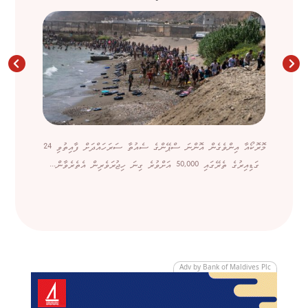
މޮރޮކޯއާ އިންވެގެން އޮންނަ ސްޕޭންގެ ސެއުތާ ސަރަހައްދަށް ފާއިތުވި 24
ގަޑިއިރުގެ ތެރޭގައި 50,000 އަށްވުރެ ގިނަ ހިޖުރަވެރިން އެތެރެވާން...
Adv by Bank of Maldives Plc