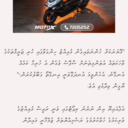
"މޭޔަރަކަށް ހުންނަވައިގެން މުއިއްޒު ހިންގަވާފައި ހުރި ޖަރީމާތަކުގެ
ވާހަކަތައް އެތަންމިތަނަށް ސާފޭސް ވެގެން އެ ހުރިހާ ކަމެއް
އެނގޭނެ. އެހެންވީމަ އުނދަގޫވަނީ އިނގޭތޯ ގަބޫލުކުރަން،"
ޔާމީން ވިދާޅުވި އެވެ.
އެފްއައިޔޫ އިން ނެރުނު ރިޕޯޓްގައި ވަނީ ރައީސް މުއިއްޒުގެ
ވެރިކަމުގެ ހުވާކުރުމުގެ ރަސްމިއްޔާތަށް ޖުމްހޫރީ މައިދާން