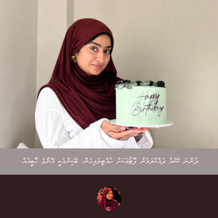
ދުންނަ ކޭކެއް ދައްކާލަމުން ފޮޓޯއަކަށް ހުއްޓިލައިގެން: ބޭކިންއަކީ އޭނާގެ ހޮބީއެއް.