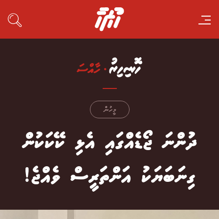
މީހުން
ދުންނަ ޖޯޑެއްގައި އެޅި ކޭކަކުން
ގިނަބަޔަކު އަންތަރީސް ވެއްޖެ!