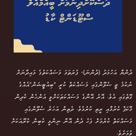
ދުންޔާ އަހުމަދު (ދުންނަ)، ފުރަތަމަ މަސައްކަތުގެ މައިދާނަށް
ނުކުމެ ޒީ ސެލޫންގައި މަސައްކަތް ކުރީ "ބިއުޓީޝަން"އެއްގެ
ގޮތުގައި އެވެ. އޭރު އޭނާގެ މަސައްކަތަކަށްވީ އަންހެން ކުދިން
މޭކަޕް ކުރުމާއި ރީތި ކުރުމެވެ. ދެތިން އަހަރު ސެލޫންގައި
މަސައްކަތް ކުރުމަށް ފަހު ދެން އޭނާ ނިންމީ ކެބިން ކުރޫއަކަށް
ވުމަށެވެ.