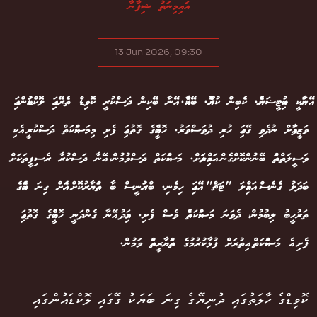
އައިމިނަތު ޝިފާނާ
13 Jun 2026, 09:30
އޭނާއަކީ ބިއުޓީޝަނެއް. ކެބިން ކުރޫއެއް. ބޭކާއެއް. އޭނާ ބޭކިން ދަސްކުރީ ކޮވިޑް ތެރޭގައި ލޮކްޑައުންގައި
ވަޒީފާއަށް ނުދެވި ގޭގައި ހުރި ދުވަސްވަރު. ހޮބީއެއްގެ ގޮތުގައި ފެށި މިމަސައްކަތް ދަސްކުރީ އެކި
ވަސީލަތްތައް ބޭނުންކޮށްގެން އަމިއްލައަށް. މަސައްކަތް ދަސްވުމުން، އޭނާ ދަސްކުރާ ރެސިޕީތަކަށް
ބަދަލު ގެނެސް އަމިއްލަ "ޓަޗް" އޭގައި ހިމެނި. ބްރައުނީސް ބާ ތައްޔާރުކޮށް އެއަށް ގިނަ ބައެއްގެ
ތަރުހީބު ލިބުމުން، ދެވަނަ މަސައްކަތެއް ވެސް ފެށި. މިއަދު އޭނާ ގެންދަނީ ހޮބީއެއްގެ ގޮތުގައި
ފެށި އެ މަސައްކަތް އިތުރަށް ފުޅާކުރުމުގެ ތައްޔާރީތައް ވަމުން.
ކޮވިޑްގެ ހާލަތުގައި ދުނިޔޭގެ ގިނަ ބަޔަކު ގޭގައި ލޮކްޑައުންގައި