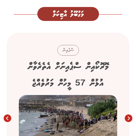
މަގުބޫލު އާޓިކަލް
ސްޕެއިން
މޮރޮކޯއިން ސްޕެއިނަށް އެތެރެވާން
އުޅުން 57 މީހުން މަރުވެއްޖެ