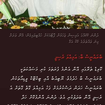
ދުންނަ ކޭކެއްގަ އައިސިން ޖަހަމުން ފޮޓޯއަކަށް ހުއްޓިލައިގެން: އޭނާ ވަރަށް
ގިނަ ވައްތަރުގެ ކޭކު އަޅާ
ބްރައުނީސް ބާ: އަމިއްލަ ރެސިޕީ
ކޮވިޑް ތެރޭގައި އޭނާ އެންމެ ފުރަތަމަ ކުރި މަސައްކަތަކީ
ބްރައުނީސް ބާ ހެދުމެވެ. ޔޫޓިއުބް އާއި ޓިކްޓޮކް ވީޑިއޯތަކުން
ބްރައުނީސް ހަދަން ދަސްކުރުމަށް ފަހު އަމިއްލަ ގޮތް ގޮތަށް އެ
ރެސިޕީ އޭނާ ބަދަލުކުރި އެވެ. ދުންނަ އާންމުކޮށް ހަދާ