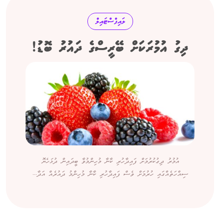
ލައިފްސްޓައިލް
ދިގު އުމުރަކަށް ބޭރީސްގެ ދައުރު ބޮޑު!
އުމުރު ދިގުކުރުމަށް ފައިދާހުރި ކާނާ މުހިންމުވާ ބީދައިން ދުޅަހެޔޮ
ސިއްހަތެއްގައި ހުރުމަށް ވެސް ފައިދާހުރި ކާނާ މުހިންމު ދައުރެއް އަދާ...