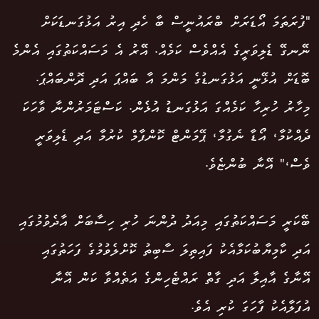
"ފުރަތަމަ އޯޑަރަށް ބްރައުނީސް ބާ ހެދި އިރު އަޅުގަނޑަކަށް
ނޭނގޭ ޑެލިވަރީގެ އެއްވެސް ކަމެއް. އޭރު އެ މަސައްކަތުގައި އެންމެ
ބޮޑަށް އުޅޭނީ އަޅުގަނޑުގެ މަންމަ އާ ބައްޕަ އަދި ދޮންބައްޕަ.
މިހާރު ހުރިހާ ކަމެއްގަ އަޅުގަނޑު އުޅެން. ކަސްޓަމަރުންނާ ވާހަކަ
ދެއްކުމާ، އޯޑާ ނެގުމާ، ޕޭމަންޓް ކޮންފާމް ކުރުމާ އަދި ޑެލިވަރީ
ވެސް،" އޭނާ ބުންޏެވެ.
ބޭކަރީ މަސައްކަތުގައި މިއަދު ދުންނަ ހުރި ހިސާބަށް އާދެވުމުގައި
އަދި ކާމިޔާބުކަމާއެކު ފައިތިލަ ސާބިތު ކޮށްލެވުމުގެ ފަހަތުގައި
އޭނާގެ އާއިލާ އަދި ގާތް ރައްޓެހިންގެ އަތެއްވާ ކަން އޭނާ
އުފަލާއެކު ފާހަގަ ކުރި އެވެ.