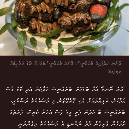
ދުންނަ ހަދާފައިވާ ބްރައުނީސް: އޭނާގެ ބްރައުނީސްބާތަކަށް ބޮޑު ތަރުހީބެއް
ލިބިފައިވޭ
"އޭރު ނޭނގޭ އެހާ ބޮޑަކަށް ބްރައުނީސް ހަދާކަށް އަދި ކޭކު ވެސް
އަޅާކަށް. އަމިއްލައަށް އެކި ގޮތްގޮތުން މި މަސައްކަތް ދަސްކުރީ.
ބްރައުނީސް ބާ ހަދަން ފެށީ މީގެ ފަސް އަހަރު ކުރިން. ފުރަތަމަ
ދުވަހުން ފެށިގެން މެދު ނުކެނޑި އެ މަސައްކަތް މިގެންދަނީ