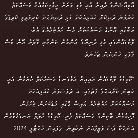
އޭވިއޭޝަންގެ ދާއިރާ އާއި ގުޅި ވަރަށް ހީވާގިކަމާއެކު މަސައްކަތް
ކުރަމުން ދަނިކޮށް ކުއްލިއަކަށް މުޅި ދުނިޔެއަށް ކުރިމަތިވި ކޮވިޑްގެ
ވަބާގައި އޭނާގެ މަސައްކަތަށް ވެސް ހުއްޓުމެއްގަ އެވެ.
ލޮކްޑައުންގައި މުޅި ދުނިޔޭގެ އެންމެން ކަންކުރި ގޮތަށް އޭނާ ވެސް
ގޭގައި ހުންނަން ޖެހުނެވެ.
"ކޮވިޑްގެ ލޮކްޑައުން އައިއިރު އަޅުގަނޑު މަސައްކަތް ކުރަމުން އައީ
ކެބިން ކްރޫއެއްގެ ގޮތުގައި. އެ ދުވަސްވަރު ކުއްލިއަކަށް
މަސައްކަތަށް ހުއްޓުމެއް އައިސް ގޭގައި މަޑުކުރަން ޖެހުމުން
ފޫހިވެގެން ބޭކިންގެ މަސައްކަތް ފެށީ. ކޮވިޑްގެ ހާލަތު ރަނގަޅުވުމުން
އަނެއްކާ ވެސް ވަޒީފާއަށް ނުކުތިން. ފްލައިން ހުއްޓާލީ 2024