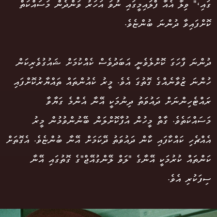
ގައި،" ވިލާ އެއާ ފްލައިމީގައި ނުވަ އަހަރު ވަންދެން މަސައްކަތް
ކޮށްފައިވާ ދުންނަ ބުންޏެވެ.
ދުންނަ ފާހަގަ ކޮށްލެވެނީ އަބަދުވެސް ކެއްކުމަށް ޝައުގުވެރިކަން
ހުންނަ ޒުވާނެއްގެ ގޮތުގަ އެވެ. މީރު ކެއުންތައް ތައްޔާރުކޮށްފައި
ރައްޓެހިންނަށް ދައުވަތު ދިނުމަކީ އޭނާ އެންމެ ގަޔާވާ
މަސައްކަތެވެ. ގާތް މީހުން އުފާކޮށްލަން ބޭނުންވުމުން މީރު
އެއްޗެހި ކައްކާފައި ކާން ދައުވަތު ދޭކަމަށް އޭނާ ބުންޏެވެ. އެގޮތަށް
ކަންތައް ކުރުމަކީ އޭނާގެ "ލަވް ލޭންގުއޭޖް"ގެ ގޮތުގައި އޭނާ
ސިފަކުރި އެވެ.