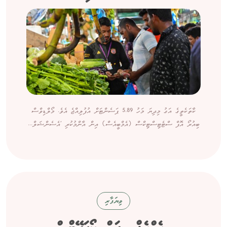
ކާތަކެތީގެ އަގު މިދިޔަ މަހު 5.89 ޕަސެންޓަށް އުފުލިއްޖެ އެވެ. މޯލްޑިވްސް
ބިއުރޯ އޮފް ސްޓެޓިސްޓިކްސް (އެމްބީއެސް) އިން އާންމުކުރި 'އެސެންޝަލް...
ވިޔަފާރި