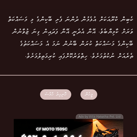
ކެބިން ކްރޫއަކަށް އުޅެމުން ދުންނަ ފެށި ބޭކިންގެ މި މަސައްކަތް
ވަރަށް ކާމިޔާބެވެ. އޭނާ އެދެނީ އޭނާ ފަދައިން ގިނަ ޒުވާނުން
ބޭކިންގެ މަސައްކަތް ކުރަން ބޭނުން ނަމަ އެ މަސައްކަތުގެ
ތެރެއަށް ނުކުތުމަށެވެ. ހިތްވަރުކޮށްފައި ކުރިމަތިލުމަށެވެ.
މީހުން
ހޮނިހިރު ހާއްސަ
Adv by Villa Hakatha Pvt. Ltd