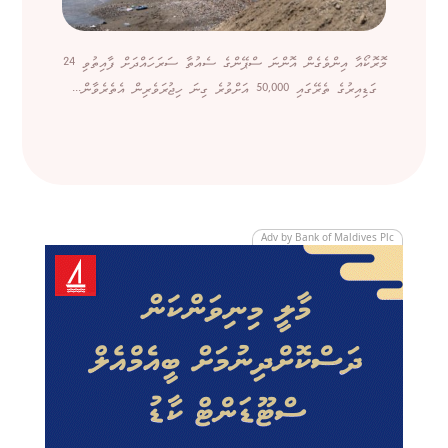
މޮރޮކޯއާ އިންވެގެން އޮންނަ ސްޕޭންގެ ސެއުތާ ސަރަހައްދަށް ފާއިތުވި 24
ގަޑިއިރުގެ ތެރޭގައި 50,000 އަށްވުރެ ގިނަ ހިޖުރަވެރިން އެތެރެވާން...
Adv by Bank of Maldives Plc