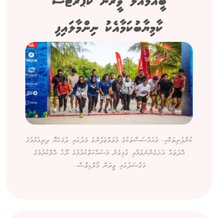
ބީއެމްއެލް ވީރަން ކޯޕަރޭޓްސް
ކާމިޔާބުކަމާއެކު ނިންމާލައިފި
ކުންފުނިތަކާއި، މުއައްސަސާތަކުގެ މުވައްޒަފުންގެ މެދުގައި ދުޅަހެޔޮ ދިރިއުޅުމުގެ
އާދަތައް އަށަގެންނެވުމާއި ގުޅިގެން މަސައްކަތްކުރުމުގެ ރޫހު އާލާކުރުމުގެ
މަގްސަދުގައި ވީރަން މޯލްޑިވްސް...