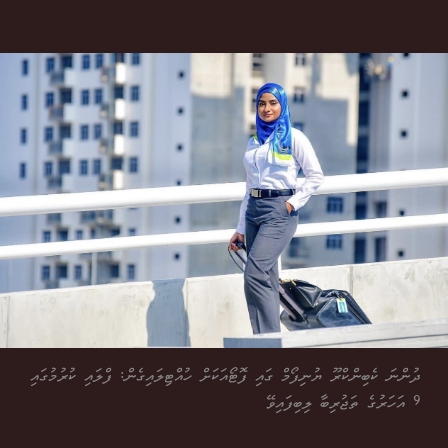
ދުންނަ ކެބިންކްރޫ ޔުނިފޯމް ގައި ފޮޓޯއަކަށް ހުއްޓިލައިގެން: ފްލައި ކުރުމުގައި
9 އަހަރުގެ ތަޖުރިބާ ލިބިފައިވޭ