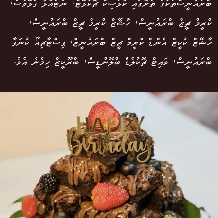
ބްރައުނީސްތަކުގެ ތެރޭގައި ކްލަސިކް ޗޮކުލޭޓް، ނަޓެއްލާ ފްލޭވާސް،
ކްރީމް ޗީޒް ބްރައުނީސް، ހާޝޭޒް ކްރީމް ޗީޒް ބްރައުނީސް،
ހާޝޭޒް ކުކީޒް އެންޑް ކްރީމް ޗީޒް ބްރައުނީޒް، ޕިސްޓާޗިއޯ ކުނަފާ
ބްރައުނީސް، ވައިޓް ޗޮކުލެޑް ބްލޮންޑީސް، ބްރޫކީޒް ހިމެނެ އެވެ.