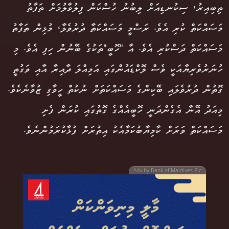
ތިބިއިރު، ސިކުނޑިއަށް ލިބުނު ހުސްކަން ފިލުވާލުމަށް ތަފާތު
މަސައްކަތް ކުރި އެވެ. ރަސްމީ މަސައްކަތާ ދުރުވެލާ، މުޅިން ތަފާތު
މަސައްކަތް ދަސްކުރި އެވެ. އާ "ހޮބީ"ތަކުގެ ބޭނުން ހިފި އެވެ. މި
ހުނަރުވެރިޔާއަކީ ވެސް ލޮކްޑައުންގައި އަމިއްލަ ދާއިރާ އާއި ވަގުތީ
ގޮތުން ދުރުވެލައި ބޭކިންގެ މަސައްކަތަށް ނުކުތް ހީވާގި ޒުވާނެކެވެ.
މިއަދު އޭނާ އެގެންދަނީ ހޮބީއެއްގެ ގޮތުގައި ކުރަން ފެށި
މަސައްކަތް ވަރަށް ކާމިޔާބުކަމާއެކު އިތުރަށް ފުޅާކުރަމުންނެވެ.
Adv by Bank of Maldives Plc