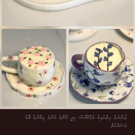
ދުންނަގެ ހިތްގައިމު މަގްކޭކްސް: މިއީ އޭނާގެ އެންމެ ޑިމާންޑް ބޮޑު
މަސައްކަތް