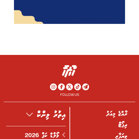
FOLLOW US
ރާއްޖެ މިއަދު
އިތުރު ލިންކް
ރިޕޯޓް
ވޯލްޑް ކަޕް 2026
ވިޔަފާރި