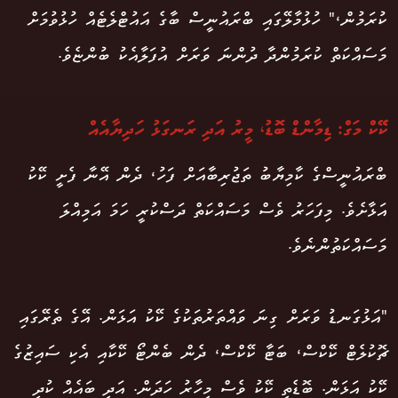
ކުރަމުން،" ހުޅުމާލޭގައި ބްރައުނީސް ބާގެ އައުޓްލެޓެއް ހުޅުވުމަށް
މަސައްކަތް ކުރަމުންދާ ދުންނަ ވަރަށް އުފަލާއެކު ބުންޏެވެ.
ކޭކް މަގް: ޑިމާންޑް ބޮޑު، މީރު އަދި ރަނގަޅު ހަދިޔާއެއް
ބްރައުނީސްގެ ކާމިޔާބު ތަޖުރިބާއަށް ފަހު، ދެން އޭނާ ފެށީ ކޭކު
އަޅާށެވެ. މިފަހަރު ވެސް މަސައްކަތް ދަސްކުރީ ހަމަ އަމިއްލަ
މަސައްކަތުންނެވެ.
"އަޅުގަނޑު ވަރަށް ގިނަ ވައްތަރުތަކުގެ ކޭކު އަޅަން. އޭގެ ތެރޭގައި
ޗޮކުލެޓް ކޭކްސް، ބަޓާ ކޭކްސް، ދެން ބެންޓޯ ކޭކާއި އެކި ސައިޒުގެ
ކޭކު އަޅަން. ބޮޑެތި ކޭކު ވެސް މިހާރު ހަދަން. އަދި ބައެއް ކުދި