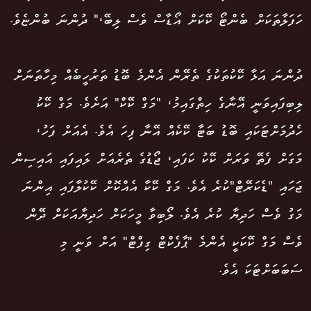
ހަފަލާތަކަށް ބެންޓޯ ކޭކަށް އޯޑާސް ވެސް ލިބޭ،" ދުންނަ ބުންޏެވެ.
ދުންނަ އަޅާ ކޭކުތަކުގެ ތެރޭން އެންމެ ބޮޑު ތަރުހީބެއް މިހާތަނަށް
ލިބިފައިވަނީ އޭނާގެ ހިތްގައިމު، "މަގް ކޭކް" އަށެވެ. މަގް ކޭކު
ހެދުމަށްޓަކައި ބޮޑު ބަޓާ ކޭކެއް އޭނާ ފިހަ އެވެ. އެއަށް ފަހު،
މަގަށް ފެތޭ ވަރަށް ކޭކު ކަފައި، ޖޯޑުގެ ތެރެއަށް ލައިފައި އައިސިން
ޖަހައި "ޑެކަރޭޓް"ކުރެ އެވެ. މަގް ކޭކާ އެއްކޮށް ކޭކުލާފައި އިންނަ
މަގު ވެސް ހަދިޔާ ކުރެ އެވެ. ލޯބިވާ މީހަކަށް ހަދިޔާއަކަށް ދޭން
ވެސް މަގް ކޭކަކީ އެންމެ "ޕާފެކްޓް ގިފްޓް" އަށް ވަނީ މި
ސަބަބަށްޓަކަ އެވެ.