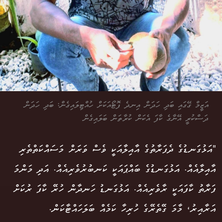
އަޒީމް ގޭގައި ބަދި ހަދަން އިނދެ ފޮޓޯއަކަށް ހުއްޓިލައިގެން: ބަދި ހަދަން
ދަސްކުރީ އޭނާގެ ކާފަ އެކަން ކުރާތަން ބަލައިގެން
"އަޅުގަނޑުގެ ދެފަރާތުގެ އާއިލާއަކީ ވެސް ވަރަށް މަސައްކަތްތެރި
އާއިލާއެއް. އަޅުގަނޑުގެ ބައްޕައަކީ ކަނބުރުވެރިއެއް. އަދި މަންމަ
ފަރާތު ކާފައަކީ ރާވެރިއެއް. އަޅުގަނޑު ހަނދާން ހުރޭ ކާފަ ރުކަށް
އަރާއިރު، މާމަ ގޭތެރޭގެ ހުރިހާ ކަމެއް ބަލަހައްޓާކަން.