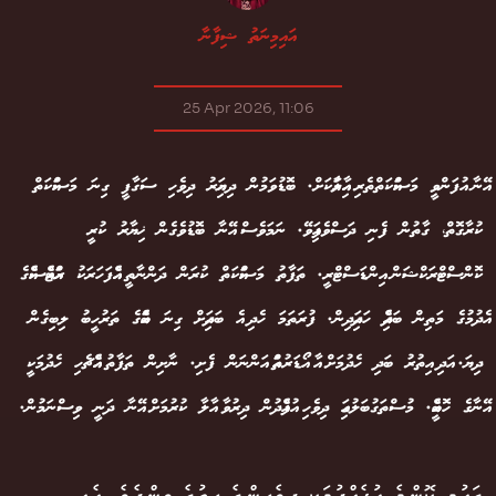
އައިމިނަތު ޝިފާނާ
25 Apr 2026, 11:06
އޭނާ އުފަންވީ މަސައްކަތްތެރި އާއިލާއަކަށް. ބޮޑުވަމުން ދިޔައިރު ދިވެހި ސަގާފީ ގިނަ މަސައްކަތް
ކުރާގޮތް، ގާތުން ފެނި ދަސްވެފައިވޭ. ނަމަވެސް އޭނާ ބޮޑުވެގެން ޚިޔާރު ކުރީ
ކޮންސްޓްރަކްޝަން އިންޑަސްޓްރީ. ތަފާތު މަސައްކަތް ކުރަން ދަންނާތީ އެއްފަހަރަކު ރައްޓެއްސެއްގެ
އެދުމުގެ މަތިން ބަދިއެއް ހަދައިދިން. ފުރަތަމަ ހެދި އެ ބަދިއަށް ގިނަ ބައެއްގެ ތަރުހީބު ލިބިގެން
ދިޔަ. އަދި އިތުރު ބަދި ހެދުމަށް އާ އޯޑަރުތައް އަންނަން ފެށި. ނާށިން ތަފާތު އެއްޗެހި ހެދުމަކީ
އޭނާގެ ހޮބީއެއް. މުސްތަގުބަލުގައި ދިވެހި އުފެއްދުން ދިރުވާ އާލާ ކުރުމަށް އޭނާ ދަނީ ވިސްނަމުން.