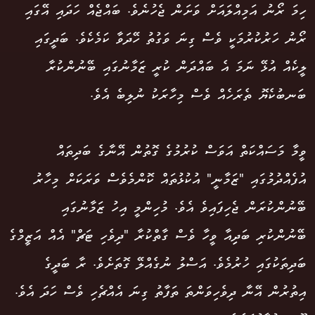
ހިމަ ރޯނު އަމިއްލައަށް ވަށަން ޖެހުނެވެ. ބައްޖެއް ހަދައި އޭގައި
ރޯނު ހަރުކުރުމަކީ ވެސް ގިނަ ވަގުތު ހޭދަވާ ކަމެކެވެ. ބަދީގައި
ލީކެއް އުޅޭ ނަމަ އެ ބައްދަން ކުރީ ޒަމާނުގައި ބޭނުންކުރާ
ބަނބުކެޔޮ ތެރަހެއް ވެސް މިހާރަކު ނުލިބެ އެވެ.
ވީމާ މަސައްކަތް އަވަސް ކުރުމުގެ ގޮތުން އޭނާގެ ބަދިތައް
އުފެއްދުމުގައި "ޒަމާނީ" އުކުޅުތައް ކޮންމެވެސް ވަރަކަށް މިހާރު
ބޭނުންކުރަން ޖެހިފައިވެ އެވެ. މުހިންމީ އިހު ޒަމާނުގައި
ބޭނުންކުރި ބަދިިއާ ވީހާ ވެސް ގާތްކުރާ "ދިވެހި ޓަޗް" އެއް އަޒީމްގެ
ބަދިތަކުގައި ހުރުމެވެ. އަސްލު ނުގެއްލޭ ގޮތަށެވެ. ރާ ބަދީގެ
އިތުރުން އޭނާ ދިވެހިވަންތަ ތަފާތު ގިނަ އެއްޗެހި ވެސް ހަދަ އެވެ.