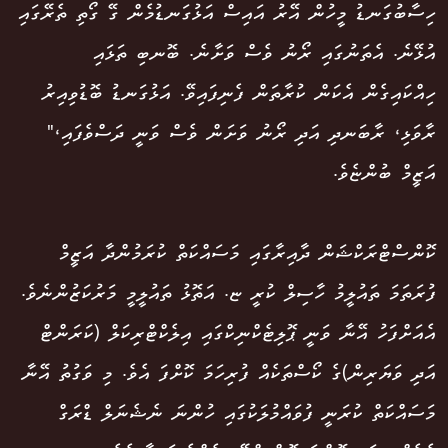
ހިސާބުގަނޑު މީހުން އޭރު އައިސް އަޅުގަނޑުމެން ގޭ ގޯތި ތެރޭގައި
އުޅޭނެ. އެތަނުގައި ރޯނު ވެސް ވަށާނެ. ބޮނބި ތަޅައި
ހިއްކައިގެން އެކަން ކުރާތަން ފެނިފައިވޭ. އަޅުގަނޑު ބޮޑުވިއިރު
ރާވަޅި، ރާބަނދި އަދި ރޯނު ވަށަން ވެސް ވަނީ ދަސްވެފައި،"
އަޒީމް ބުންޏެވެ.
ކޮންސްޓްރަކްޝަން ދާއިރާގައި މަސައްކަތް ކުރަމުންދާ އަޒީމް
ފުރަތަމަ ތައުލީމު ހާސިލް ކުރީ ޏ. އަތޮޅު ތައުލީމީ މަރުކަޒުންނެވެ.
އެއަށްފަހު އޭނާ ވަނީ ޕޮލިޓެކްނިކްގައި އިލެކްޓްރިކަލް (ކަރަންޓް
އަދި ވަޔަރިން)ގެ ކޯސްތަކެއް ފުރިހަމަ ކޮށްފަ އެވެ. މި ވަގުތު އޭނާ
މަސައްކަތް ކުރަނީ ފުވައްމުލަކުގައި ހުންނަ ނެޝެނަލް ޑްރަގް