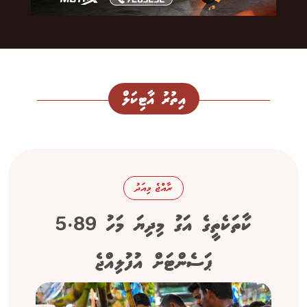
އިތުރު އާޓިކަލް
ރާއްޖެ މިއަދު
ކާތަކެތީގެ އަގު މިދިޔަ މަހު 5.89
ޕަސެންޓަށް އުފުލިއްޖެ