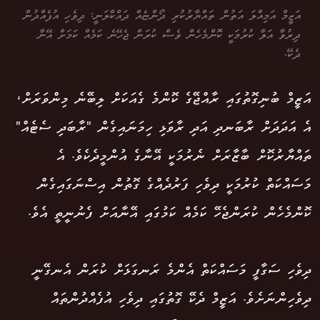
އަޒީމް އަމިއްލަ އަތުން ތައްޔާރުކުރި ދޯންޏެއް ދައްކާލަނީ: ދިވެހި އުފެއްދުން
ދިރުވާ އަލާ ކުރުމަކީ ކޮންމެހެން ވެސް ކުރަން ޖެހޭނެ ކަމެއް ކަމަށް އޭނާ
ދެކޭ.
އަޒީމް ބުނިގޮތުގައި ރާއްޖޭގެ ކޮންމެ ގެއަކަށް ލިބޭނެ މިންވަރަށް،
އެ އަދަދަށް ރާބަނދި އަދި ރާވަޅި ހިމަނައިގެން "ރާބަދި ސެޓެއް"
ތައްޔާރުކޮށް ބާޒާރަށް ނެރުމަކީ އޭނާގެ އުންމީދެކެވެ. އެ
މަސައްކަތް ކުރުމަކީ ދިވެހި ފަރުދެއްގެ ގޮތުން އިސްނަގައިގެން
ކޮންމެހެން ކުރަންޖެހޭ ކަމެއް ކަމުގައި އޭނާއަށް ފެނުނީތީ އެވެ.
ދިވެހި ސަގާފީ މަސައްކަތް އެންމެ ރަނގަޅަށް ކުރަން އެނގޭނީ
ދިވެހިންނަށެވެ. އަޒީމް ދެކޭ ގޮތުގައި ދިވެހި އުފެއްދުންތައް