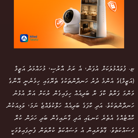
ޏ. ފުވައްމުލަކަށް އުފަން، އެ ރަށު އާރުސި، މުހައްމަދު އަޒީމް
(އަޒީމް)ގެ އެންމެ ދުރު ހަނދާންތަކުގެ ތެރޭގައި ހިމެނެނީ އޭނާގެ
މަންމަ ފަރާތު ކާފަ ރާ ބަދިއެއް ހިފައިގެން ރުކަށް އަރާ އުޅުނު
ހަނދާންތަކެވެ. އަދި ކާފަގެ ބަދިއެއް ހަލާކުވެއްޖެ ނަމަ، ވަޅިއަކުން
ކާއްޓެއްގެ އެތެރެ ކަނޑައި އަދި ގާނައިގެން ބަދި ހަދަން ކުރާ
މަސައްކަތެވެ. ގޭތެރެއިން އެ މަސައްކަތް ކުރާތަން ފެނިފައިވުމަކީ