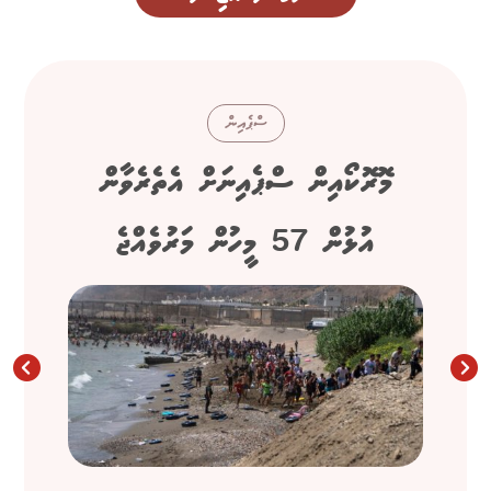
ސްޕެއިން
މޮރޮކޯއިން ސްޕެއިނަށް އެތެރެވާން
އުޅުން 57 މީހުން މަރުވެއްޖެ