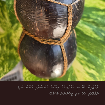
ރާއްޖެއިން ބޭރުގައި ހައްދައިގެން ވިއްކަން ގެނެސްފައި ހުންނަ ބަދި:
ރާއްޖޭގައި ހަދާ ބަދި މީހުންނަށް މާކަމުދޭ.