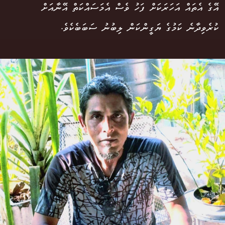
އޭގެ އެތައް އަހަރަކަށް ފަހު ވެސް އެމަސައްކަތް އޭނާއަށް
ކުރެވިދާނެ ކަމުގެ ޔަގީންކަން ލިބުނު ސަބަބެކެވެ.