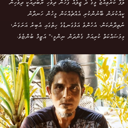
ލަފާ ކުރެވިއްޖެ މީގެ ދެ ޖީލެއް ފަހުން ދިވެހި ރާބަދިއަކީ ދިވެހިން
ކީއްކުރަން ބޭނުންކުރި އެއްޗެއްކަން މީހުން ހަނދާން
ނެތިދާނެކަން. އެހެންވެ އަޅުގަނޑުގެ ހިތުގައި އެބިރު އަށަގަނެ،
މިމަސައްކަތް ކުރިއަށް ގެންދަން ނިންމީ،" އަޒީމް ބުންޏެވެ.