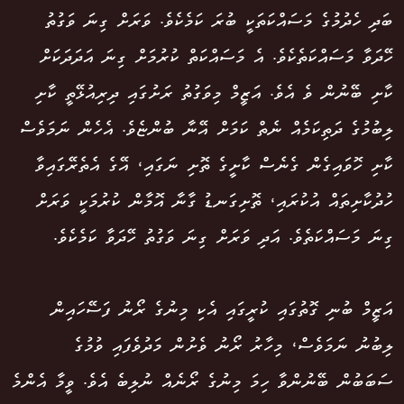
ބަދި ހެދުމުގެ މަސައްކަތަކީ ބުރަ ކަމެކެވެ. ވަރަށް ގިނަ ވަގުތު
ހޭދަވާ މަސައްކަތެކެވެ. އެ މަސައްކަތް ކުރުމަށް ގިނަ އަދަދަކަށް
ކާށި ބޭނުން ވެ އެވެ. އަޒީމް މިވަގުތު ރަށުގައި ދިރިއުޅޭތީ ކާށި
ލިބުމުގެ ދަތިކަމެއް ނެތް ކަމަށް އޭނާ ބުންޏެވެ. އެހެން ނަމަވެސް
ކާށި ހޮވައިގެން ގެނެސް ކާށީގެ ތޮށި ނަގައި، އޭގެ އެތެރޭގައިވާ
ހުދުކާށިތައް އުކުރައި، ތޮށިގަނޑު ގާނާ އޮމާން ކުރުމަކީ ވަރަށް
ގިނަ މަސައްކަތެވެ. އަދި ވަރަށް ގިނަ ވަގުތު ހޭދަވާ ކަމެކެވެ.
އަޒީމް ބުނި ގޮތުގައި ކުރީގައި އެކި މިނުގެ ރޯނު ފަސޭހައިން
ލިބުނު ނަމަވެސް، މިހާރު ރޯނު ވެށުން މަދުވެފައި ވުމުގެ
ސަބަބުން ބޭނުންވާ ހިމަ މިނުގެ ރޯނެއް ނުލިބެ އެވެ. ވީމާ އެންމެ