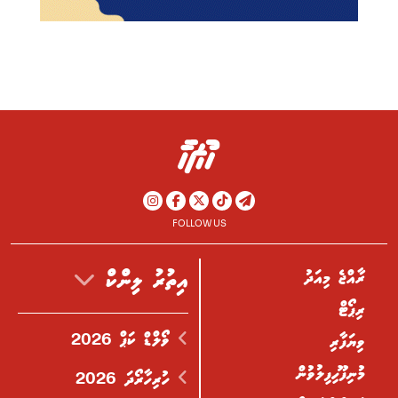
FOLLOW US
ރާއްޖެ މިއަދު
އިތުރު ލިންކް
ރިޕޯޓް
ވޯލްޑް ކަޕް 2026
ވިޔަފާރި
މުނިފޫހިފިލުވުން
ހުރިހާރޯދަ 2026