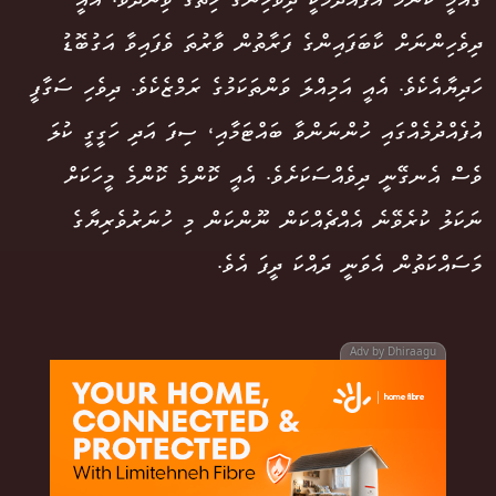
ގައުމީ ކޮންމެ އުފެއްދުމަކީ ދިވެހިންގެ ހިތުގެ ވިންދެވެ. އެއީ
ދިވެހިންނަށް ކާބަފައިންގެ ފަރާތުން ވާރުތަ ވެފައިވާ އަގުބޮޑު
ހަދިޔާއެކެވެ. އެއީ އަމިއްލަ ވަންތަކަމުގެ ރަމްޒެކެވެ. ދިވެހި ސަގާފީ
އުފެއްދުމެއްގައި ހުންނަންވާ ބައްޓަމާއި، ސިފަ އަދި ހަގީގީ ކުލަ
ވެސް އެނގޭނީ ދިވެއްސަކަށެވެ. އެއީ ކޮންމެ ކޮންމެ މީހަކަށް
ނަކަލު ކުރެވޭނެ އެއްޗެއްކަން ނޫންކަން މި ހުނަރުވެރިޔާގެ
މަސައްކަތުން އެވަނީ ދައްކަ ދީފަ އެވެ.
Adv by Dhiraagu