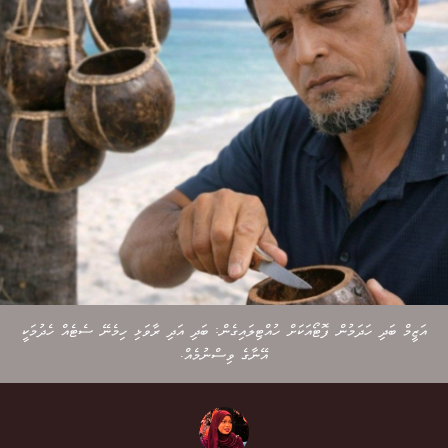
އަޒީމް ބަދި ހަދަމުން ފޮޓޯއަކަށް ހުއްޓިލައިގެން: ބަދި އަދި ރާވަޅި ހިމެނޭ ސެޓެއް ހެދުމަކީ
އޭނާގެ ވިސްނުމެއް.