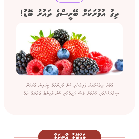
ދިގު އުމުރަކަށް ބޭރީސްގެ ދައުރު ބޮޑު!
އުމުރު ދިގުކުރުމަށް ފައިދާހުރި ކާނާ މުހިންމުވާ ބީދައިން ދުޅަހެޔޮ
ސިއްހަތެއްގައި ހުރުމަށް ވެސް ފައިދާހުރި ކާނާ މުހިންމު ދައުރެއް އަދާ...
މަގުބޫލު އާޓިކަލް