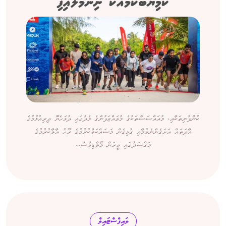
ކާމިޔާބުކަމާއެކު ނިންމާލައިފި
ކުންފުނިތަކާއި، މުއައްސަސާތަކުގެ މުވައްޒަފުންގެ މެދުގައި ދުޅަހެޔޮ ދިރިއުޅުމުގެ
އާދަތައް އަށަގެންނެވުމާއި ގުޅިގެން މަސައްކަތްކުރުމުގެ ރޫހު އާލާކުރުމުގެ
މަގްސަދުގައި ވީރަން މޯލްޑިވްސް...
ލައިފްސްޓައިލް