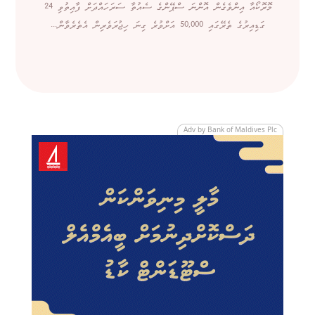
މޮރޮކޯއާ އިންވެގެން އޮންނަ ސްޕޭންގެ ސެއުތާ ސަރަހައްދަށް ފާއިތުވި 24
ގަޑިއިރުގެ ތެރޭގައި 50,000 އަށްވުރެ ގިނަ ހިޖުރަވެރިން އެތެރެވާން...
Adv by Bank of Maldives Plc