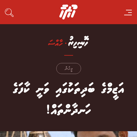
މީހުން
އަޒީމްގެ ބަދިތަކުގައި ވަނީ ކާފަގެ
ހަނދާންތައް!