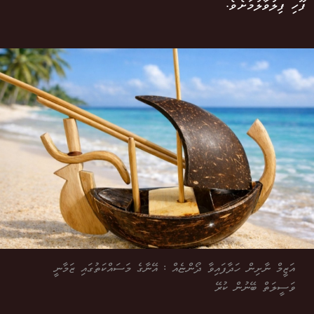
ފޫހި ފިލުވާލުމަށެވެ.
އަޒީމް ނާށިން ހަދާފައިވާ ދޯންޏެއް : އޭނާގެ މަސައްކަތުގައި ޒަމާނީ
ވަސީލަތް ބޭނުން ކުރޭ