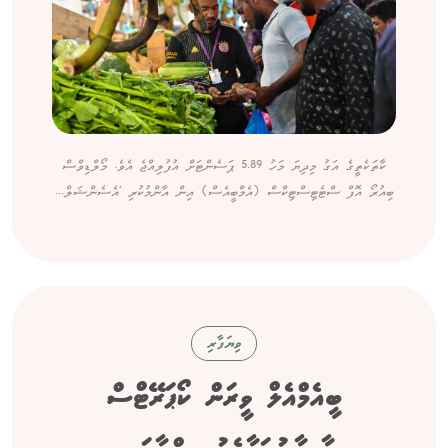
ކާތަކެތީގެ އަގު މިދިޔަ މަހު 5.89 ޕަސެންޓަށް އުފުލިއްޖެ އެވެ. މޯލްޑިވްސް
ބިއުރޯ އޮފް ސްޓެޓިސްޓިކްސް (އެމްބީއެސް) އިން އާންމުކުރި 'އެސެންޝަލް...
ވިޔަފާރި
ބީއެމްއެލް ވީރަން ކޯޕަރޭޓްސް