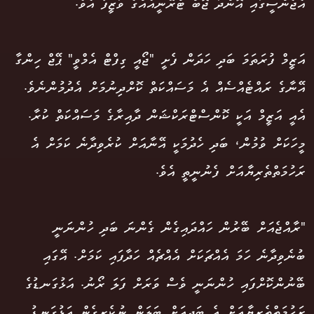
އެޖެންސީގައި އޮންދަ ޖޮބް ޓްރޭނީއެއްގެ ވަޒީފާ އެވެ.
އަޒީމް ފުރަތަމަ ބަދި ހަދަން ފެށީ "ޖޯއީ ގިފްޓް އެމްވީ" ޕޭޖް ހިންގާ
އޭނާގެ ރައްޓެއްސެއް އެ މަސައްކަތް ކޮށްދިނުމަށް އެދުމުންނެވެ.
އެއީ އަޒީމް އަކީ ކޮންސްޓްރަކްޝަން ދާއިރާގެ މަސައްކަތް ކުރާ.
މީހަކަށް ވުމުން، ބަދި ހެދުމަކީ އޭނާއަށް ކުރެވިދާނެ ކަމަށް އެ
ރަހުމަތްތެރިޔާއަށް ފެނުނީތީ އެވެ.
"ރާއްޖެއަށް ބޭރުން ހައްދައިގެން ގެންނަ ބަދި ހުންނަނީ
ބުނެވިދާނެ ހަމަ އެއްޗަކަށް އެއްޗެއް ހަދާފައި ކަމަށް. އޭގައި
ބޭނުންކޮށްފައި ހުންނަނީ ވެސް ވަރަށް ފަލަ ރޯނު. އަޅުގަނޑުގެ
ރަހުމަތްތެރިޔާއަށް އެ ބަދިއަށް ބަލަން ނުކެރިގެން އަޅުގަނޑު