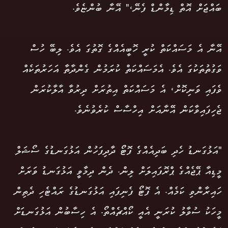
ބައްޖަށް އޮތް ޑިމާންޑް ފެނޭ،" އޭނާ ބުންޏެވެ.
އޭނާ އެ މަސައްކަތް ކުރީ ހޮބީއެއްގެ ގޮތުގަ އެވެ. ލިބޭ ހުސް
ވަގުތުތަކުގަ އެވެ. އެމަސައްކަތް ކުރަމުން ގެންދާތާ އަހަރުތަކެއް
ވެފައި ވަނިކޮށް، އެ މަސައްކަތް އިތުރަށް ދިރުވާ އާލާކުރަން
ޖެހިފައިވާކަން އޭނާއަށް އިހްސާސް ކުރެވުނެވެ.
"އަޅުގަނޑު ހެދި ބަދިއެއްގެ ފޮޓޯ ދާދިފަހުން އަޅުގަނޑުގެ ސޯޝަލް
މީޑިއާ ޕޭޖެއްގެ ޕްރޮފައިލަށް ލިން. ދެން ދިމާވީ އަޅުގަނޑު ވަރަށް
ހައިރާންވި ކަމެއް. އެ ފޮޓޯ ފެނިފައި އަޅުގަނޑުގެ ރައްޓެހި ދެތިން
މީހަކު ސުވާލު ކުރަނީ އެއީ ކޯއްޗެއްތޯ. އެ ހިސާބުން އަޅުގަނޑަށް