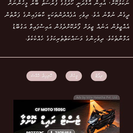
ނަކަލުކޮށް، އެއިން އާމްދަނީ ހޯދުމުގެ ފުރުސަތު ބޭރު މީހުންނަށް
ދީގެން ނުވާނެ އެވެ. ދިވެހި އުފެއްދުންތަކަކީ ކާބަފައިންގެ ފަރާތުން
އެއްޖީލުން އަނެއް ޖީލަށް ފޯރުކޮށްދެމުން އައިސްފައިވާ އަގުބޮޑު
އަމާނާތެކެވެ. ދިވެހިންގެ މަސައްކަތްތެރިކަމުގެ ހެއްކެކެވެ.
ރިޕޯޓް
މީހުން
ހޮނިހިރު ހާއްސަ
Adv by Villa Hakatha Pvt. Ltd