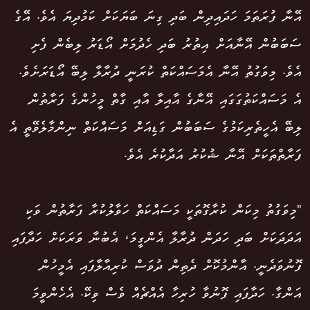
އޭނާ ފުރަތަމަ ހަދައިދިން ބަދި ގިނަ ބަޔަކަށް ކަމުދިޔަ އެވެ. އޭގެ
ސަބަބުން އޭނާއަށް އިތުރު ބަދި ހެދުމަށް އޯޑަރު ލިބެން ފެށި
އެވެ. މިވަގުތު އޭނާ އެމަސައްކަތް ކުރަނީ ދުރާލާ ލިބޭ އޯޑަރަށެވެ.
އެ މަސައްކަތުގަގައި އޭނާގެ އާއިލާ އާއި ގާތް މީހުންގެ ފަރާތުން
ލިބޭ އެހީތެރިކަމުގެ ސަބަބުން ގަޑިއަށް މަސައްކަތް ނިންމާލެވޭތީ އެ
ފަރާތްތަކަށް އޭނާ ޝުކުރު އަދާކުރެ އެވެ.
"މިވަގުތު މިކަން ކުރާގޮތަކީ މަސައްކަތް ހަވާލުކުރާ ފަރާތުން ވަކި
އަދަދަކަށް ބަދި ހަދަން ދުރާލާ އެންގީމަ، އެބުނާ ވަރަކަށް ހަދާފައި
ފޮނުވަދެނީ. އާންމުކޮށް ދެތިން ދުވަސް ކުރިއާލާފައި އެމީހުން
އަންގާ. ހަދާފައި ފޮނުވާ ހުރިހާ އެއްޗެއް ވެސް ވިކޭ. އެހެންވީމަ