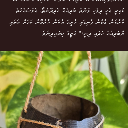
ކައިރީ އެހީ ދިވެހި ވަންތަ ބަދިއެއް ހެދިދާނެތޯ. އެމަސައްކަތް
ކުރާތަން ގާތުން ފެނިފައި ހުރީމަ އެކަން ކުރެވޭނެ ކަމަށް ބަލައި
ރާބަދިއެއް ހަދައި ދިނީ،" އަޒީމް ކިޔައިދިނެވެ.