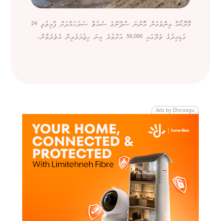
މޮރޮކޯއާ އިންވެގެން އޮންނަ ސްޕޭންގެ ސެއުތާ ސަރަހައްދަށް ފާއިތުވި 24
ގަޑިއިރުގެ ތެރޭގައި 50,000 އަށްވުރެ ގިނަ ހިޖުރަވެރިން އެތެރެވާން...
Adv by Dhiraagu