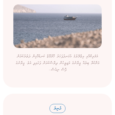
އެމެރިކާއާއި އިޒްރޭލުގެ އުޅަނދުފަހަރު ހޮރްމޫޒް ކަނޑުއޮޅިން ދަތުރުކުރުން
މަނާކުރާ ބިލެއް އީރާނުގެ މަޖިލީހުން ދިރާސާކުރަން ފަށައިފި އެވެ. އީރާނުގެ
ފާސް ނިއުސް...
ދުނިޔެ