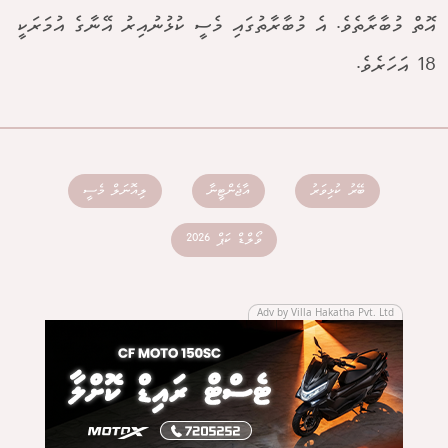
އޮތް މުބާރާތެވެ. އެ މުބާރާތުގައި މެސީ ކުޅުނުއިރު އޭނާގެ އުމަރަކީ
18 އަހަރެވެ.
ބޭރު ކުޅިވަރު
އާޖެންޓީނާ
ލިއޮނަލް މެސީ
ވޯލްޑް ކަޕް 2026
Adv by Villa Hakatha Pvt. Ltd