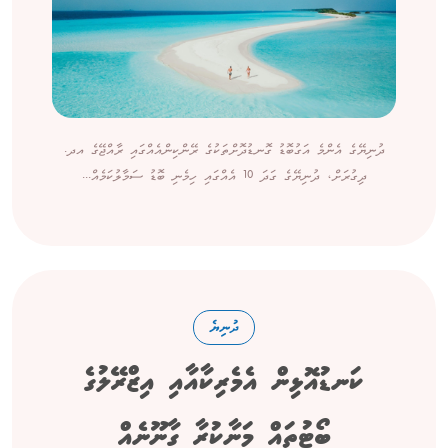
ދުނިޔޭގެ އެންމެ އަގުބޮޑު ގޮނޑުދޮށްތަކުގެ ރޭންކިންއެއްގައި ރާއްޖޭގެ އދ.
ދިގުރަށް، ދުނިޔޭގެ ގަދަ 10 އެއްގައި ހިމެނި ބޮޑު ސަމާލުކަމެއް...
ދުނިޔެ
ކަނޑުއޮޅިން އެމެރިކާއާއި އިޒްރޭލުގެ
ބޯޓުތައް މަނާކުރާ ގާނޫނެއް