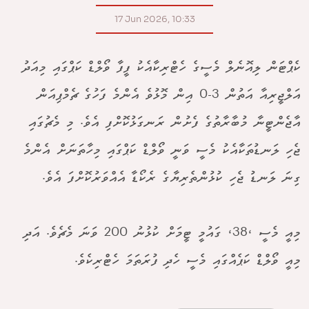
17 Jun 2026, 10:33
ކެޕްޓަން ލިއޮނެލް މެސީގެ ހެޓްރިކާއެކު ފީފާ ވޯލްޑް ކަޕްގައި މިއަދު
އަލްޖީރިއާ އަތުން 3-0 އިން މޮޅުވެ އެންމެ ފަހުގެ ޗެމްޕިއަން
އާޖެންޓީނާ މުބާރާތުގެ ފެށުން ރަނގަޅުކޮށްފި އެވެ. މި މެޗުގައި
ޖެހި ލަނޑުތަކާއެކު މެސީ ވަނީ ވޯލްޑް ކަޕްގައި މިހާތަނަށް އެންމެ
ގިނަ ލަނޑު ޖެހި ކުޅުންތެރިޔާގެ ރެކޯޑާ އެއްވަރުކޮށްފަ އެވެ.
މިއީ މެސީ ،38، ގައުމީ ޓީމަށް ކުޅުނު 200 ވަނަ މެޗެވެ. އަދި
މިއީ ވޯލްޑް ކަޕެއްގައި މެސީ ހެދި ފުރަތަމަ ހެޓްރިކެވެ.