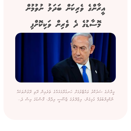
އީރާންގެ ވެރިކަން ބަދަލު ނުވުމުން
މޮސާޑުގެ ދެ ވެރިން ވަކިކޮށްފި
އީރާނުގެ ސަރުކާރު ވައްޓާލުމަށް ހަނގުރާމައެއްގެ ތެރެއިން ރޭވި ރޭވުންތަކެއް
ނާކާމިޔާބުވުމާ ގުޅިގެން، އިޒްރޭލުގެ ޖާސޫސީ އިދާރާ، މޮސާޑުގެ އިސް ދެ...