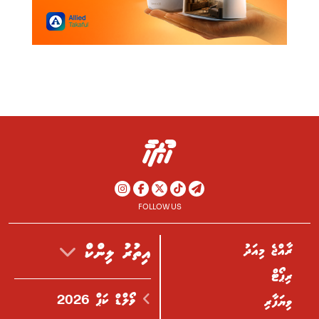
FOLLOW US
ރާއްޖެ މިއަދު
އިތުރު ލިންކް
ރިޕޯޓް
ވޯލްޑް ކަޕް 2026
ވިޔަފާރި