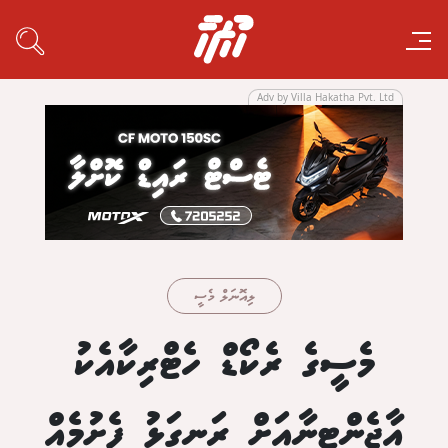
Adv by Villa Hakatha Pvt. Ltd
ލިއޮނަލް މެސީ
މެސީގެ ރެކޯޑް ހެޓްރިކާއެކު
އާޖެންޓީނާއަށް ރަނގަޅު ފެށުމެއް