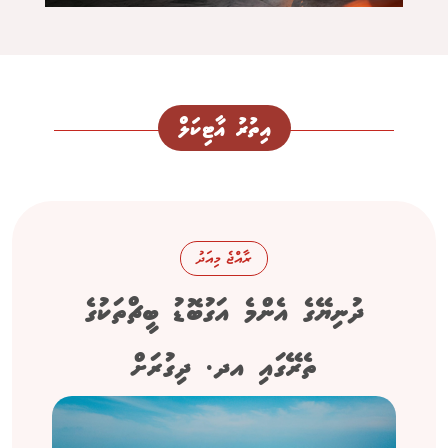
އިތުރު އާޓިކަލް
ރާއްޖެ މިއަދު
ދުނިޔޭގެ އެންމެ އަގުބޮޑު ބީޗްތަކުގެ
ތެރޭގައި އދ. ދިގުރަށް