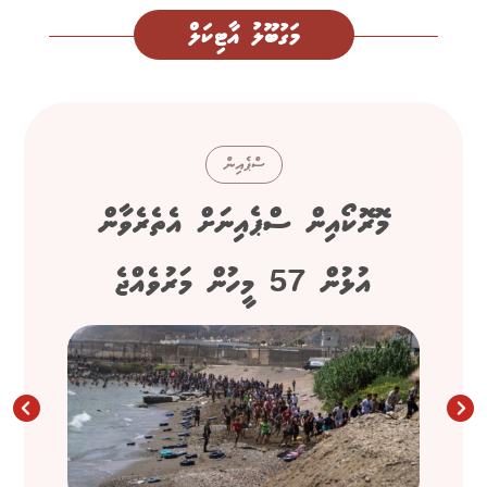
މަގުބޫލު އާޓިކަލް
ސްޕެއިން
މޮރޮކޯއިން ސްޕެއިނަށް އެތެރެވާން
އުޅުން 57 މީހުން މަރުވެއްޖެ