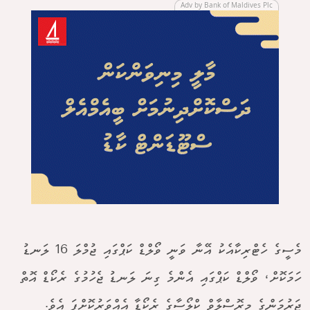
Adv by Bank of Maldives Plc
މެސީގެ ހެޓްރިކާއެކު އޭނާ ވަނީ ވޯލްޑް ކަޕްގައި ޖުމްލަ 16 ލަނޑު
ހަމަކޮށް، ވޯލްޑް ކަޕްގައި އެންމެ ގިނަ ލަނޑު ޖެހުމުގެ ރެކޯޑް އޮތް
ޖަރުމަންގެ މިރޮސްލާވް ކްލޯސާގެ ރެކޯޑާ އެއްވަރުކޮށްފަ އެވެ.