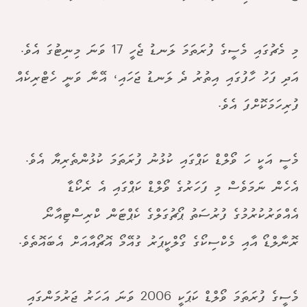
މި މެޗުގައި މެސީގެ ފުރަތަމަ ލަނޑު ޖެހީ 17 ވަނަ މިނިޓުގަ އެވެ.
އަދި ފަހު ހާފުގައި އިތުރު ދެ ލަނޑު ޖަހައި، އޭނާ ވަނީ ހެޓްރިކެއް
ފުރިހަމަކޮށްފަ އެވެ.
މެސީ އަކީ ހަ ވޯލްޑް ކަޕްގައި ކުޅުނު ފުރަތަމަ ކުޅުންތެރިޔާ އެވެ.
އެހެން ނަމަވެސް މި ފަހަރުގެ ވޯލްޑް ކަޕްގައި އެ ރެކޯޑާ
އެއްވަރުކުރުމުގެ ފުރުސަތު ޕޯޗުގަލްގެ ކެޕްޓަން ކްރިސްޓިއާނޯ
ރޮނާލްޑޯ އާއި މެކްސިކޯގެ ގޯލްކީޕަރު ގުއޭމޯ އޮޗޯއާއަށް އެބައޮތެވެ.
މެސީގެ ފުރަތަމަ ވޯލްޑް ކަޕަކީ 2006 ވަނަ އަހަރު ޖަރުމަންގައި