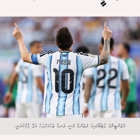
އާޖެންޓީނާގެ ފުޓުބޯޅައިގެ ލެޖެންޑް މެސީ ލަނޑު ޖެހުމަށްފަހު އުފާ ފާޅުކުރަނީ.