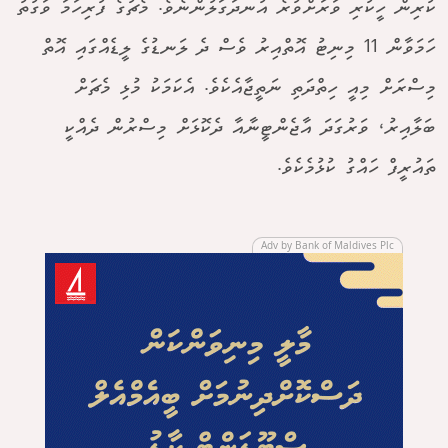
ކުރިން ހީކުރި ވަރަށްވުރެ އުނދަގަލުންނެވެ. މެޗުގެ ފުރިހަމަ ވަގުތު
ހަމަވާން 11 މިނިޓު އޮތްއިރު ވެސް ދެ ލަނޑުގެ ލީޑެއްގައި އޮތް
މިސްރަށް މިއީ ހިތްދަތި ނަތީޖާއެކެވެ. އެކަމަކު މުޅި މެޗަށް
ބަލާއިރު، ވަރުގަދަ އާޖެންޓީނާއާ ދެކޮޅަށް މިސްރުން ދެއްކީ
ތައުރީފް ހައްގު ކުޅުމެކެވެ.
Adv by Bank of Maldives Plc