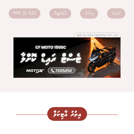
ކުޅިވަރު
މިސްރު
އާޖެންޓީނާ
ވޯލްޑް ކަޕް 2026
Adv by Villa Hakatha Pvt. Ltd
އިތުރު އާޓިކަލް