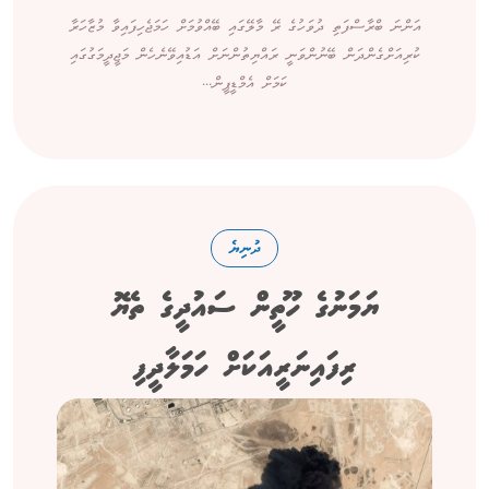
އަންނަ ބްރާސްފަތި ދުވަހުގެ ރޭ މާލޭގައި ބޭއްވުމަށް ހަމަޖެހިފައިވާ މުޒާހަރާ
ކުރިއަށްގެންދަން ބޭނުންވަނީ ރައްޔިތުންނަށް އަޑުއިވޭނެހެން މަޖީދީމަގުގައި
ކަމަށް އެމްޑީޕީން...
ދުނިޔެ
ޔަމަނުގެ ހޫތީން ސައުދީގެ ތެޔޮ
ރިފައިނަރީއަކަށް ހަމަލާދީފި