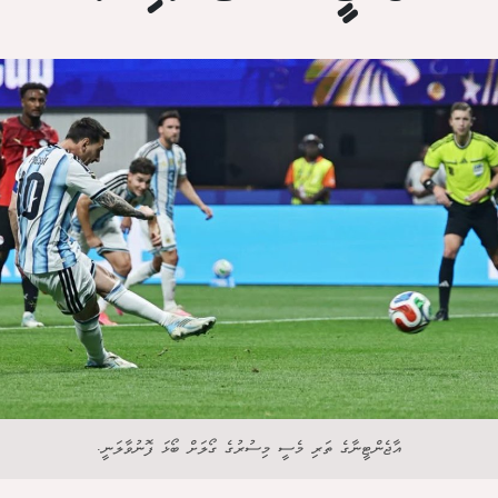
އާޖެންޓީނާގެ ތަރި މެސީ މިސުރުގެ ގޯލަށް ބޯޅަ ފޮނުވާލަނީ.