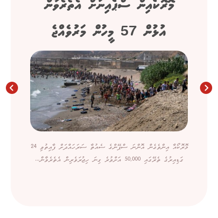
މޮރޮކޯއިން ސްޕެއިނަށް އެތެރެވާން
އުޅުން 57 މީހުން މަރުވެއްޖެ
މޮރޮކޯއާ އިންވެގެން އޮންނަ ސްޕޭންގެ ސެއުތާ ސަރަހައްދަށް ފާއިތުވި 24
ގަޑިއިރުގެ ތެރޭގައި 50,000 އަށްވުރެ ގިނަ ހިޖުރަވެރިން އެތެރެވާން...