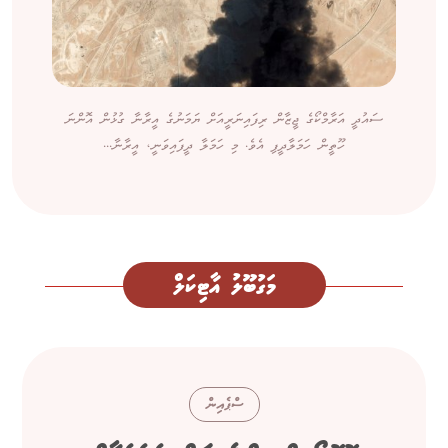
ސައުދީ އަރާމްކޯގެ ޖީޒާން ރިފައިނަރީއަށް ޔަމަނުގެ އީރާނާ ގުޅުން އޮންނަ
ހޫތީން ހަމަލާދީފި އެވެ. މި ހަމަލާ ދީފައިވަނީ، އީރާނާ...
މަގުބޫލު އާޓިކަލް
ސްޕެއިން