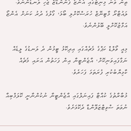
ތިން ވަނަ މިނިޓުގައި އެންޒޯ ފެނާންޑޭޒް ޖެހި ލަނޑުންނެވެ.
ލައުޓާރޯ މާޓިނޭޒް ހުރަސްކޮށްލި ބޯޅަ، ގޯލުގެ ދުރު ކަނަށް އެންޒޯ
އަމާޒުކޮށްލީ ބޮލުންނެވެ.
މިއީ ވޯލްޑް ކަޕްގެ މެޗެއްގައި އިދިކޮޅު ޓީމުން ދެ ލަނޑުގެ ލީޑެއް
ނަގާފައިވަނިކޮށް، އާޖެންޓީނާ އިން ފަހަތުން އަރައި މެޗެއް
ކާމިޔާބުކުރި ފުރަތަމަ ފަހަރެވެ.
މުބާރާތުގެ ކުއާޓާ ފައިނަލްގައި އާޖެންޓީނާ ނުކުންނާނީ ކޮލަމްބިއާ
ނުވަތަ ސްވިޓްޒަލޭންޑާ ދެކޮޅަށެވެ.