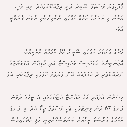
ގޯލްކީޕަރު މުސްތަފާ ޝޮބީރް ވަނީ ދިފާއުކޮށްފައެވެ. މިއީ މެސީ
އަތުން މި އަހަރުގެ ވޯލްޑް ކަޕްގައި ނާކާމިޔާބުވި ދެވަނަ ޕެނަލްޓީ
އެވެ.
މެޗުގެ ފުރަތަމަ ހާފުގައި ޝޮބީރް މޮޅު ކުޅުމެއް ދެއްކިއެވެ.
އާޖެންޓީނާގެ އެލެކްސިސް މެކަލިސްޓާ އަދި ހޫލިއާން އަލްވަރޭޒްގެެ
ނުރައްކާތެރި ދެ ހަމަލާއެއް އޭނާ ފުރަތަމަ ހާފުގައި ދިފާއުކުރި އެވެ.
މިސްރުން އުފެއްދި މޮޅު ކައުންޓާ އެޓޭކެއްގައި އެ ޓީމުގެ ދެވަނަ
ލަނޑު 67 ވަނަ މިނިޓުގައި ޖެހީ މުސްތަފާ ޒީކޯ އެވެ. މި ލަނޑު
ޖެހުމުގެ ފުރުސަތު ޒީކޯއަށް ތަނަވަސްކޮށްދިނީ މުޅި މެޗުގައިވެސް