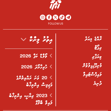
FOLLOW US
ރާއްޖެ މިއަދު
އިތުރު ލިންކް
ރިޕޯޓް
ވޯލްޑް ކަޕް 2026
ވިޔަފާރި
މުނިފޫހިފިލުވުން
ހުރިހާރޯދަ 2026
ލައިފްސްޓައިލް
20 ވަނަ ރައްޔިތުންގެ
ދުނިޔެ
މަޖިލިސް އިންތިޚާބު
2023 ރިޔާސީ އިންތިޚާބު
ލައިވް ބްލޮގް