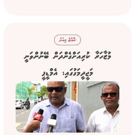
ރާއްޖެ މިއަދު
މުޒާހަރާ ކުރިއަށްގެންދަން ބޭނުންވަނީ
މަޖީދީމަގުގައި: އެމްޑީޕީ