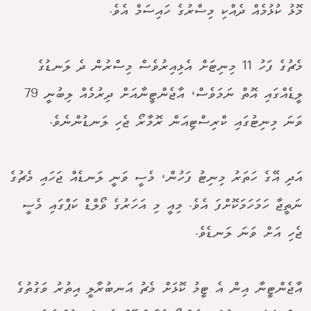
މޮޅު ކުޅުމެއް ދެއްކި މިސްރުގެ ހައިސަމް އެވެ.
މެޗުގެ ފަހު 11 މިނިޓަށް އެޅިއިރުވެސް މިސްރުން ދެ ލަނޑުގެ
ލީޑެއްގައި އޮތް ނަމަވެސް، އާޖެންޓީނާއަށް ދިރުމެއް ލިބުނީ 79
ވަނަ މިނިޓުގައި ކްރިސްޓިއަން ރޮމާރޯ ޖެހި ލަނޑުންނެވެ.
އަދި އޭގެ ހަތަރު މިނިޓު ފަހުން، މެސީ ވަނީ ލަނޑެއް ޖަހައި މެޗުގެ
ނަތީޖާ ހަމަހަމަކޮށްފަ އެވެ. މިއީ މި އަހަރުގެ ވޯލްޑް ކަޕްގައި މެސީ
ޖެހި އަށް ވަނަ ލަނޑެވެ.
އާޖެންޓީނާ އިން އެ ޓީމު ކޮޅަށް މެޗު އަނބުރާލީ އިތުރު ވަގުތުގެ