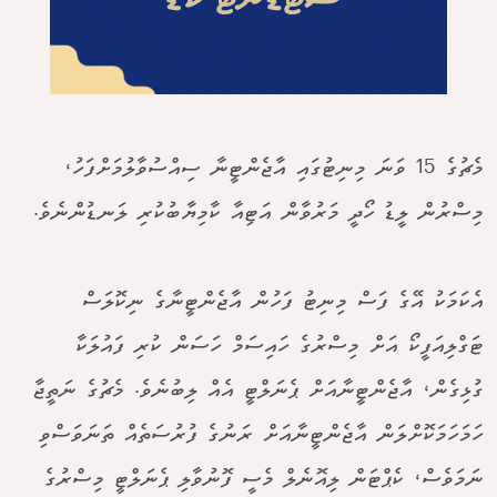
މެޗުގެ 15 ވަނަ މިނިޓުގައި އާޖެންޓީނާ ސިއްސުވާލުމަށްފަހު،
މިސްރުން ލީޑު ހޯދީ މަރުވާން އަޓިއާ ކާމިޔާބުކުރި ލަނޑުންނެވެ.
އެކަމަކު އޭގެ ފަސް މިނިޓު ފަހުން އާޖެންޓީނާގެ ނިކޮލަސް
ޓަގްލިއަފީކޯ އަށް މިސްރުގެ ހައިސަމް ހަސަން ކުރި ފައުލަކާ
ގުޅިގެން، އާޖެންޓީނާއަށް ޕެނަލްޓީ އެއް ލިބުނެވެ. މެޗުގެ ނަތީޖާ
ހަމަހަމަކޮށްލަން އާޖެންޓީނާއަށް ރަނުގެ ފުރުސަތެއް ތަނަވަސްވި
ނަމަވެސް، ކެޕްޓަން ލިއޮނެލް މެސީ ފޮނުވާލި ޕެނަލްޓީ މިސްރުގެ