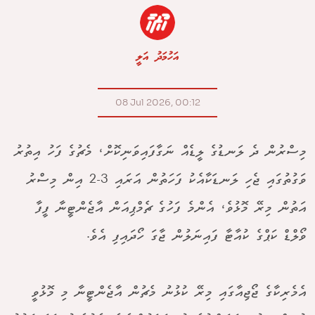
އަހުމަދު އަލީ
08 Jul 2026, 00:12
މިސްރުން ދެ ލަނޑުގެ ލީޑެއް ނަގާފައިވަނިކޮށް، މެޗުގެ ފަހު އިތުރު
ވަގުތުގައި ޖެހި ލަނޑަކާއެކު ފަހަތުން އަރައި 3-2 އިން މިސްރު
އަތުން މިރޭ މޮޅުވެ، އެންމެ ފަހުގެ ޗެމްޕިއަން އާޖެންޓީނާ ފީފާ
ވޯލްޑް ކަޕްގެ ކުއާޓާ ފައިނަލުން ޖާގަ ހޯދައިފި އެވެ.
އެމެރިކާގެ ޖޯޖިއާގައި މިރޭ ކުޅުނު މެޗުން އާޖެންޓީނާ މި މޮޅުވީ