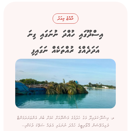
ރާއްޖެ މިއަދު
އިސްދޫގައި ހުއްދަ ނުނަގައި ގިނަ
އަދަދެއްގެ ރުއްތަކެއް ނަގައިފި
ލ. އިސްދޫ-ކަލައިދޫ މަގު ހެދުމުގެ މަޝްރޫއަށް ކަމަށް ބުނެ އެންވަޔަރަމަންޓް
ރެގިއުލޭޝަން އޮތޯރިޓީގެ ހުއްދަ ނުނަގައި އެތައް ސަތޭކަ ރުކަކާއި...