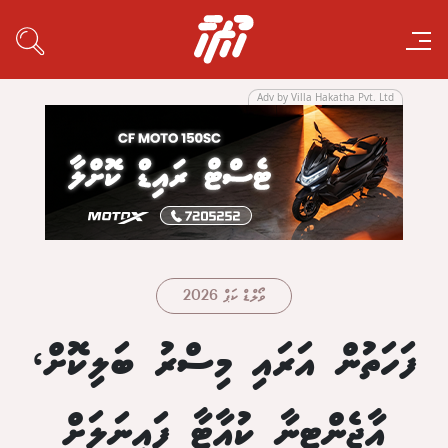
Adv by Villa Hakatha Pvt. Ltd
ވޯލްޑް ކަޕް 2026
ފަހަތުން އަރައި މިސްރު ބަލިކޮށް،
އާޖެންޓީނާ ކުއާޓާ ފައިނަލަށް