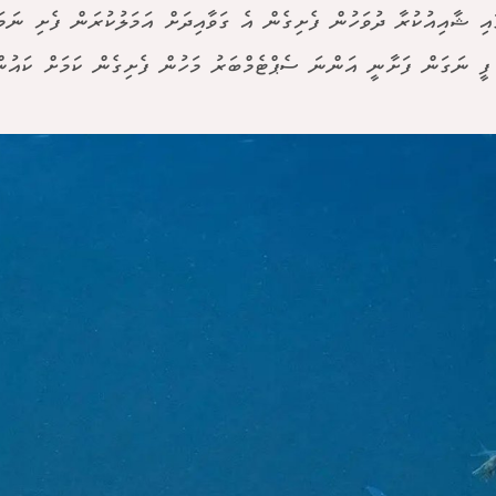
ައި ޝާއިއުކުރާ ދުވަހުން ފެށިގެން އެ ގަވާއިދަށް އަމަލުކުރަން ފެށި ނަމ
ފީ ނަގަން ފަށާނީ އަންނަ ސެޕްޓެމްބަރު މަހުން ފެށިގެން ކަމަށް ކައުނ