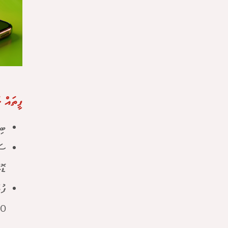
ފީތައް ކ
ބި
ޑޮލ
20 ޑޮ