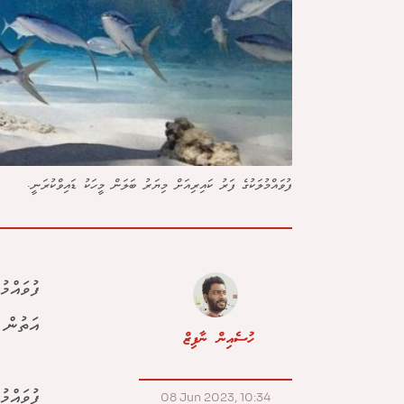
ފުވައްމުލަކުގެ ފަރު ކައިރިއަށް މިޔަރު ބަލަން މީހަކު ޑައިވްކުރަނީ.
ފުވައްމ
އަތުން 
ހުސެއިން ނާފިޒް
ފުވައްމ
08 Jun 2023, 10:34