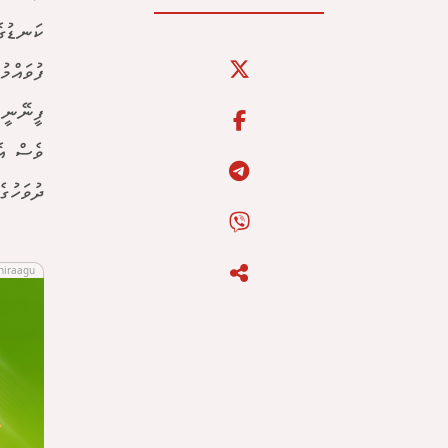
ކަނޑުގެ
ފުވައްމ
ފީނޭނީ 
ދުވަހުގެ
hiraagu