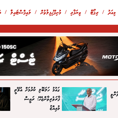
 މިއަދު
/
ރިޕޯޓް
/
ވިޔަފާރި
/
މުނިފޫހިފިލުވުން
/
ލައިފްސްޓައިލް
/
ދ
ގައުމު ހަލަބޮލި ކުރުމަށް އުޅޭތީ
ަންވީ
ފާރަވެރިވާންޖެހޭ: ރައީސް
މުއިއްޒު