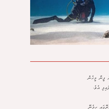
ް ފީނާ މީހުން
އިފި އެވެ.
ރޭގައި ހިމެނޭ