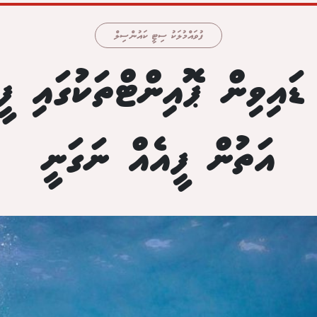
ފުވައްމުލަކު ސިޓީ ކައުންސިލް
 ޑައިވިން ޕޮއިންޓްތަކުގައި ފީ
އަތުން ފީއެއް ނަގަނީ