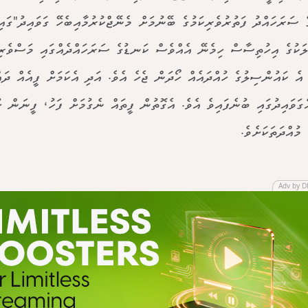
 ސަރަހައްދު ފަތުރުވެރިކަމުގެ ބޭނުމަށް މެނޭޖްކުރުމާއިބެހޭ ގަވައިދު"ގައ
ުލަކުގެ އިހުތިސާސް ހިމެނޭ އެއްވެސް ކަނޑުގެ ސަރަހައްދެއްގައި މަސްވެރ
އެ ކައުންސިލުގެ ހުއްދައެއް ހޯދަން ޖެހެ އެވެ. އަދި އެކަމަށް ފީއެއް ދައ
 މުއްދަތަކަށެވެ.
Adv by D