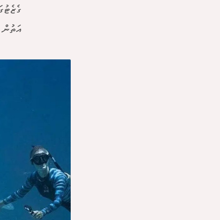
ގެޒެޓުގ
އަތުން 