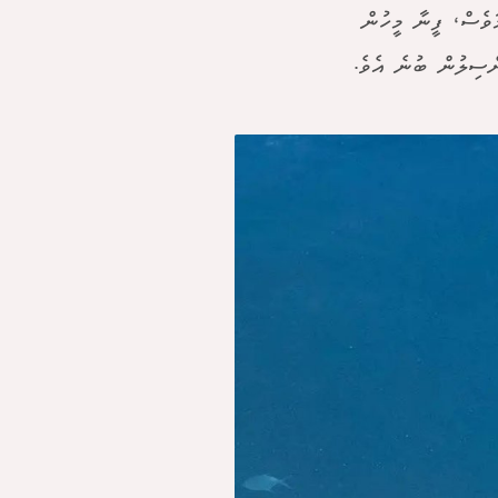
ަވެސް، ފީނާ މީހުން
ްސިލުން ބުނެ އެވެ.