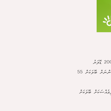
ސަފާރީ އަދި ރަށުގައި ގާއިމްވެފައި ނެތް ޑައިވް ސްކޫލްތަކުގެ ފީ - ބިދޭސީންނަށް ބޮލަކަށް 55
ް - ބިދޭސީއަކަށް ބޮލަކަށް 40 ޑޮލަރު، ދިވެއްސަކަށް ބޮލަކަށް