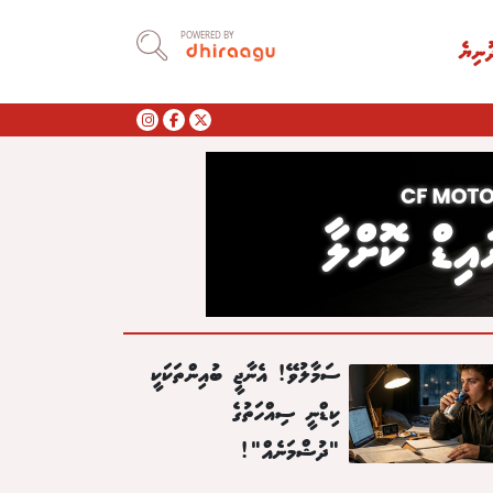
POWERED BY
ުނިޔެ
ސަމާލުވޭ! އެނާޖީ ބުއިންތަކަކީ
ކިޑްނީ ސިއްހަތުގެ
"ދުޝްމަނެއް"!