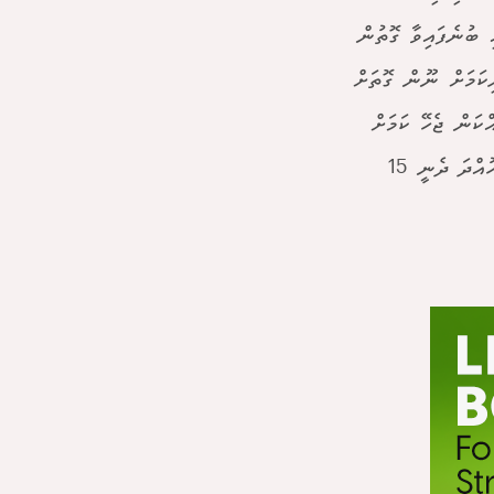
ި ބުނެފައިވާ ގޮތުން
ިކަމަށް ނޫން ގޮތަށް
ްކަން ޖެހޭ ކަމަށް
ވެސް އެގަވައިދުގައި ބުނެފައިވެ އެވެ. އެގޮތުން ފީތައް ނެގުމަށް ފަހު، ފީނަން ހުއްދަ ދެނީ 15