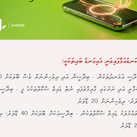
ަނޑައަޅާފައިވަނީ މައިގަނޑު ބައިތަކަކީ:
ދޭސީ އުޅަނދުތަކުން - ބިދޭސީން އަދި ދިވެހިންނަށް ވެސް ބޮލަކަށް 200 ޑޮލަރު
ަރު، ދިވެހިންނަށް 20 ޑޮލަރު
ފުވައްމުލަކު ޑައިވް ސްކޫލްތަކުނ
ލަރު