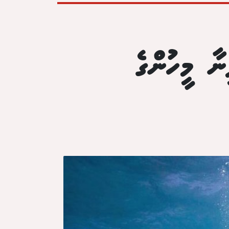
ނާ މީހުންގެ