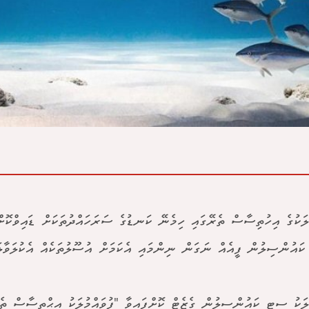
ުލަކުގެ އިހުތިސާސް ތެރޭގައި ހިމެނޭ ކަނޑުގެ ސަރަހައްދުތަކަށް ޑައިވްކޮށ
ކައުންސިލުން ފީއެއް ނަގަން ނިންމައި އެކަމަށް އުސޫލުތަކެއް އެކުލަވާލަ
ުލަކު ސިޓީ ކައުންސިލުން ގެޒެޓް ކޮށްފައިވާ "ފުވައްމުލަކު އިޙްތިސާސް ތެ