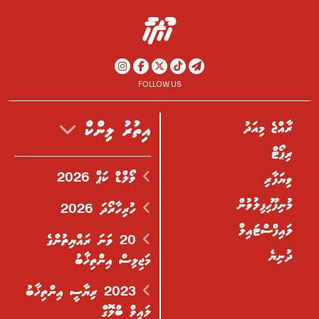
FOLLOW US
ރާއްޖެ މިއަދު
އިތުރު ލިންކް
ރިޕޯޓް
ވޯލްޑް ކަޕް 2026
ވިޔަފާރި
މުނިފޫހިފިލުވުން
ހުރިހާރޯދަ 2026
ލައިފްސްޓައިލް
20 ވަނަ ރައްޔިތުންގެ
ދުނިޔެ
މަޖިލިސް އިންތިޚާބު
2023 ރިޔާސީ އިންތިޚާބު
ލައިވް ބްލޮގް