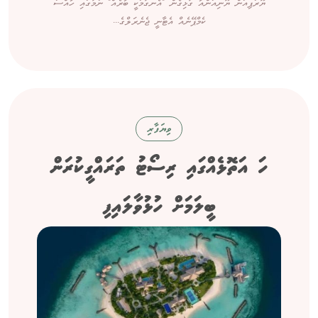
ޔޫރަޕިއަން ޔޫނިއަންއާ ގުޅިގެން "އެނގުމަކީ ބާރެއް" ނަމުގައި ހާއްސަ
ކެމްޕޭނެއް އެޓާނީ ޖެނެރަލްގެ...
ވިޔަފާރި
ހަ އަތޮޅެއްގައި ރިސޯޓު ތަރައްގީކުރަން
ބީލަމަށް ހުޅުވާލައިފި