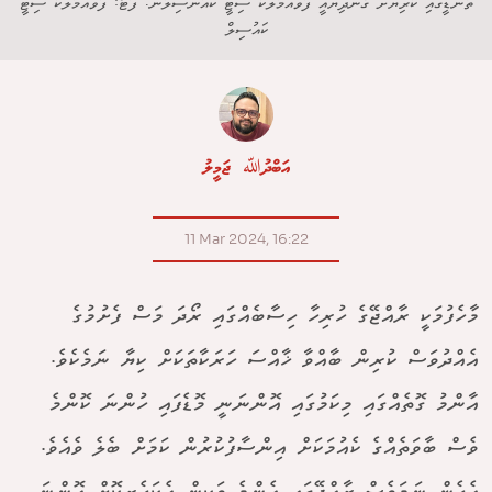
ތުނޑީގައި ކުރިޔަށް ގެންދިޔައީ ފުވައްމުލަކު ސިޓީ ކައުންސިލުން. ފޮޓޯ: ފުވައްމުލަކު ސިޓީ
ކައުސިލް
އަބްދުﷲ ޖަމީލު
11 Mar 2024, 16:22
މާހެފުމަކީ ރާއްޖޭގެ ހުރިހާ ހިސާބެއްގައި ރޯދަ މަސް ފެށުމުގެ
އެއްދުވަސް ކުރިން ބާއްވާ ޚާއްސަ ހަރަކާތަކަށް ކިޔާ ނަމެކެވެ.
އާންމު ގޮތެއްގައި މިކަމުގައި އޮންނަނީ މޮޑެފައި ހުންނަ ކޮންމެ
ވެސް ބާވަތެއްގެ ކެއުމަކަށް އިންސާފުކުރުން ކަމަށް ބެލެ ވެއެވެ.