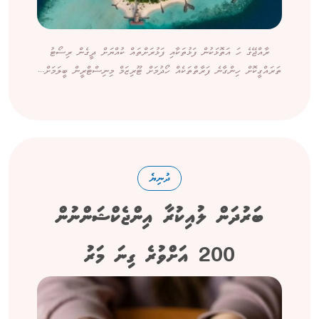
ރާއްޖޭގެ ހަ އަތޮޅަކުން ފަޅުތަކާއި ފަޅުރަށްތައް ކުއްޔަށް ދީގެން ރިސޯޓު
ތަރައްގީކޮށް ހިންގާނެ ފަރާތްތަކެއް ހޯދުމަށް ޓޫރިޒަމް މިނިސްޓްރީން ބީލަމަށް...
ދުނިޔެ
ބަރުދަން ލުއިކުރާ އިންޖެކްޝަންނުން
200 އަށްވުރެ ގިނަ މަރު