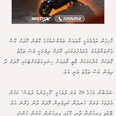
މާހިފުން ދުއްވުމަކީ ރޯދައަށް ތައްޔާރުވުމުގެ ގޮތުން މޫދަށް ގޮސް
ފެންވަރާލުމެވެ. ފުވައްމުލަކުގައި މޫދަށް ދިޔުމަކީ ވެސް ތަފާތު
ގޮތަކަށް ކުރާކަމަކަށް ވާތީ ރޯދައަށް ހިނައިގަތުމަށްޓަކައި މޫދަށް ދާ
ދިއުން ވެސް ތަފާތު ވަނީ އެވެ.
ޝައުބާން މަހުގެ 29 ވަނަ ދުވަހަކީ "މާހިފުންގެ ދުވަސް" ކަމުން
އެދުވަހު ވަރަށް ހެނދުނާ ކުދިވެރިން މޫދަށް ދާން ފަށާނެ އެވެ.
ބޮޑެތި ފިރިހެނުން ދާނީ ގޭގައި ފިރިހެނުން ކުރަން ހުންނަ