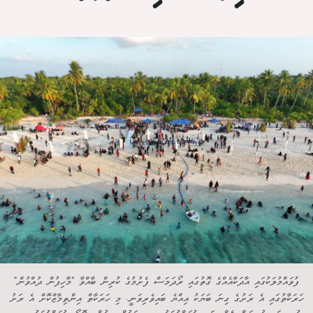
ފުވައްމުލަކުގައި އާދަކާއެއްގެ ގޮތުގައި ރޯދަމަސް ފެށުމުގެ ކުރިން ބާއްވާ "މާހިފުން ދުއްވުން"
ހަރަކާތުގައި އެ ރަށުގެ ގިނަ ބަޔަކު އިއްޔެ ބައިވެރިވަނީ. މި ހަރަކާތް އިންތިމާޒްކޮށް އެ ރަށު