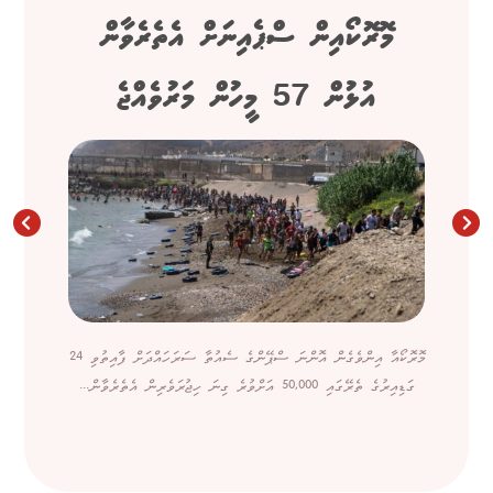
މޮރޮކޯއިން ސްޕެއިނަށް އެތެރެވާން
އުޅުން 57 މީހުން މަރުވެއްޖެ
މޮރޮކޯއާ އިންވެގެން އޮންނަ ސްޕޭންގެ ސެއުތާ ސަރަހައްދަށް ފާއިތުވި 24
ގަޑިއިރުގެ ތެރޭގައި 50,000 އަށްވުރެ ގިނަ ހިޖުރަވެރިން އެތެރެވާން...