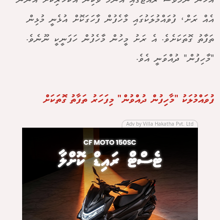
އެހެން ނަމަވެސް ރާއްޖޭގައި އެންމެ ވަކިން އެކަހެރިކޮށް އޮންނަ
އެއް ރަށް، ފުވައްމުލަކުގައި މާހެފުން ފާހަގަކޮށް އުޅެނީ މުޅިން
ތަފާތު ގޮތަކަށެވެ. އެ ރަށު މީހުން މާހެފުން ހަފަނީކީ ނޫނެވެ.
"މާހިފުން" ދުއްވަނީ އެވެ.
ފުވައްމުލަކު "މާހިފުން ދުއްވުން" މިފަހަރު ތަފާތު ގޮތަކަށް
Adv by Villa Hakatha Pvt. Ltd