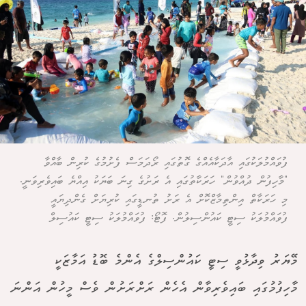
ފުވައްމުލަކުގައި އާދަކާއެއްގެ ގޮތުގައި ރޯދަމަސް ފެށުމުގެ ކުރިން ބާއްވާ
"މާހިފުން ދުއްވުން" ހަރަކާތުގައި އެ ރަށުގެ ގިނަ ބަޔަކު އިއްޔެ ބައިވެރިވަނީ.
މި ހަރަކާތް އިންތިމާޒްކޮށް އެ ރަށު ތުނޑީގައި ކުރިޔަށް ގެންދިޔައީ
ފުވައްމުލަކު ސިޓީ ކައުންސިލުން. ފޮޓޯ: ފުވައްމުލަކު ސިޓީ ކައުސިލް
މޭޔަރު ވިދާޅުވީ ސިޓީ ކައުންސިލްގެ އެންމެ ބޮޑު އަމާޒަކީ
މާހިފުމުގައި ބައިވެރިވާން އެހެން ރަށްރަށުން ވެސް މީހުން އަންނަ