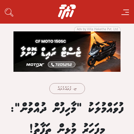
Adv by Villa Hakatha Pvt. Ltd
ޏ. ފުވައްމުލައް
ފުވައްމުލަކު "މާހިފުން ދުއްވުން":
މިފަހަރު މުޅިން ތަފާތު!