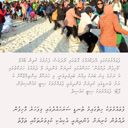
ފުވައްމުލަކުގައި އާދަކާއެއްގެ ގޮތުގައި ރޯދަމަސް ފެށުމުގެ ކުރިން ބާއްވާ
"މާހިފުން ދުއްވުން" ހަރަކާތުގައި ކުރިޔަށް ގެންދިޔަ ވާ ދެމުމުގެ ހަރަކާތުގައި
އެ ރަށުގެ ގިނަ ބަޔަކު އިއްޔެ ބައިވެރިވަނީ. މި ހަރަކާތް އިންތިމާޒްކޮށް އެ
ރަށު ތުނޑީގައި ކުރިޔަށް ގެންދިޔައީ ފުވައްމުލަކު ސިޓީ ކައުންސިލުން.
ފޮޓޯ: ފުވައްމުލަކު ސިޓީ ކައުސިލް
ފުވައްމުލަކު ހިތްގައިމު ތުނޑީ ސަރަހައްދުގައި މިފަހަރު މާހިފުން
ދުއްވުން ކުރިޔަށް ގެންދިޔައީ އެކިއެކި ކުޅިވަރުތަކާއި ތަފާތު