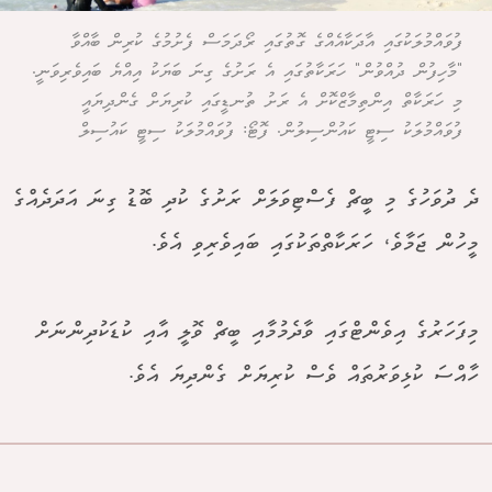
ފުވައްމުލަކުގައި އާދަކާއެއްގެ ގޮތުގައި ރޯދަމަސް ފެށުމުގެ ކުރިން ބާއްވާ
"މާހިފުން ދުއްވުން" ހަރަކާތުގައި އެ ރަށުގެ ގިނަ ބަޔަކު އިއްޔެ ބައިވެރިވަނީ.
މި ހަރަކާތް އިންތިމާޒްކޮށް އެ ރަށު ތުނޑީގައި ކުރިޔަށް ގެންދިޔައީ
ފުވައްމުލަކު ސިޓީ ކައުންސިލުން. ފޮޓޯ: ފުވައްމުލަކު ސިޓީ ކައުސިލް
ދެ ދުވަހުގެ މި ބީޗް ފެސްޓިވަލަށް ރަށުގެ ކުދި ބޮޑު ގިނަ އަދަދެއްގެ
މީހުން ޖަމާވެ، ހަރަކާތްތަކުގައި ބައިވެރިވި އެވެ.
މިފަހަރުގެ އިވެންޓްގައި ވާދެމުމާއި ބީޗް ވޮލީ އާއި ކުޑަކުދިންނަށް
ހާއްސަ ކުޅިވަރުތައް ވެސް ކުރިޔަށް ގެންދިޔަ އެވެ.