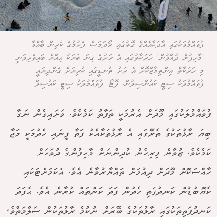
ފުވައްމުލަކުގައި އާދަކާއެއްގެ ގޮތުގައި ރޯދަމަސް ފެށުމުގެ ކުރިން ބާއްވާ
"މާހިފުން ދުއްވުން" ހަރަކާތުގައި އެ ރަށުގެ ގިނަ ބަޔަކު އިއްޔެ ބައިވެރިވަނީ.
މި ހަރަކާތް އިންތިމާޒްކޮށް އެ ރަށު ތުނޑީގައި ކުރިޔަށް ގެންދިޔައީ
ފުވައްމުލަކު ސިޓީ ކައުންސިލުން. ފޮޓޯ: ފުވައްމުލަކު ސިޓީ ކައުސިލް
ފުވައްމުލަކުގައި މޫދަށް އެރުމަކީ ތަފާތު ކަމެކެވެ. ވަށައިގެން ނަގާ
ބިޔަ ރާޅުތަކުގެ ތެރޭގައި އެ ރާޅުތަކާއެކު ފަތާ ފީނައި ހެދުމަކީ މަޖާ
ކަމެކެވެ. ޒުވާން ފިރިހެން ކުދިންނަށް މާހިފުންގެ ދުވަހަށް
ޚާއްސަކޮށް މޫދަށް ދިއުމަށް ތައްޔާރުވާނެ އެވެ. އެކަމަށްޓަކައި
ކެޔޮބުޑުން ކަނދުފަތި ހެދުން ފަދަ ކަންތައް ކުރާނެ އެވެ. އެފަދަ
ކަނދުފަތިތަކުގައި ރާޅުތަކުގެ ބޭރަށް ނުކުމެ ރާޅުތަކުން ސަލާމަތްވެ،