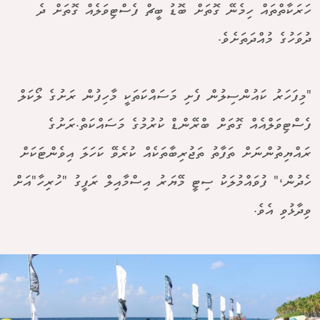
ހަރަކާތްތައް ހިމެނޭ ގޮތަށް ބޮޑު ބީޗް ފެސްޓިވަލެއް ގޮތަށް ދެ
ދުވަހުގެ މުއްދަތަށެވެ.
"މިފަހަރު ކައުންސިލުން ފެށި މަސައްކަތަކީ މާހިފުން ރަށުގެ ލޯކަލް
ފެސްޓިވަލްއެއް ގޮތަށް ބްރޭންޑް ކުރުމުގެ މަސައްކަތް.ރަށުގެ
ރައްޔިތުންނަށް ތަފާތު ތަޖުރިބާތަކެއް ކުރެވޭ ކަހަލަ އިވެންޓަކަށް
ހެދުން،" ފުވައްމުލަކު ސިޓީ މޭޔަރު އިސްމާއިލް ރަފީގު "ހުރިހާ"އަށް
ވިދާޅުވި އެވެ.