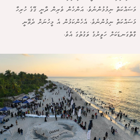
މަސައްކަތް ނިމުމުންނެވެ. އަންހެން ވެރިން ދާނީ ގޭގެ ހުރިހާ
މަސައްކަތް ނިމުންނެވެ. އެހެންކަމުން އެ މީހުނަށް ދެވޭނީ
ގާތްގަނޑަކަށް ހަވީރުގެ ވަގުތުގަ އެވެ.