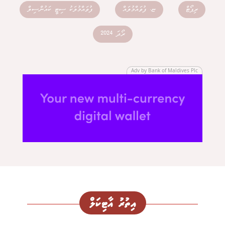
ރިޕޯޓް
ޏ. ފުވައްމުލައް
ފުވައްމުލަކު ސިޓީ ކައުންސިލް
ރޯދަ 2024
Adv by Bank of Maldives Plc
އިތުރު އާޓިކަލް