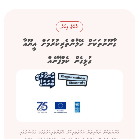
ރާއްޖެ މިއަދު
ގާނޫނުތަކަށް ހޭލުންތެރިކުރުމަށް އީޔޫއާ
ގުޅިގެން ކެމްޕޭނެއް
ގާނޫނުތަކަށް ރައްޔިތުން އަހުލުވެރިކޮށް ހޭލުންތެރިކުރުވުމުގެ މަގުސަދުގައި