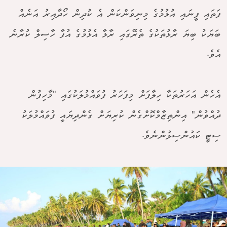
ފަތައި ފީނައި އުޅުމުގެ މިނިވަންކަން އެ ކުދިން ހޯދާއިރު އަނެއް
ބަޔަކު ބިޔަ ރާޅުތަކުގެ ތެރޭގައި ރާޅާ އެޅުމުގެ އުފާ ހާސިލް ކުރާނެ
އެވެ.
އެހެން އަހަރުތަކާ ހިލާފަށް މިފަހަރު ފުވައްމުލަކުގައި "މާހިފުން
ދުއްވުން" އިންތިޒާމްކޮށްގެން ކުރިޔަށް ގެންދިޔައީ ފުވައްމުލަކު
ސިޓީ ކައުންސިލުންނެވެ.