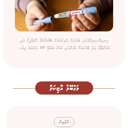
އިނގިރޭސިވިލާތުގައި ބަރުދަން ލުއިކުރުމަށް ބޭނުންކުރާ އޮޒެމްޕިކް އަދި
މައުންޖާރޯ ފަދަ ބޭސްތަކާ ގުޅުންހުރި ކަމަށް ބެލެވޭ 200 އަށްވުރެ ގިނަ...
މަގުބޫލު އާޓިކަލް
ސްޕެއިން