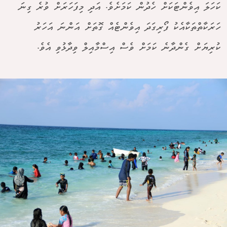
ކަހަލަ އިވެންޓަކަށް ހެދުން ކަމަށެވެ. އަދި މިފަހަރަށް ވުރެ ގިނަ
ހަރަކާތްތަކާއެކު ފޯރިގަދަ އިވެންޓެއް ގޮތަށް އަންނަ އަހަރު
ކުރިޔަށް ގެންދާނެ ކަމަށް ވެސް އިސްމާއިލް ވިދާޅުވި އެވެ.