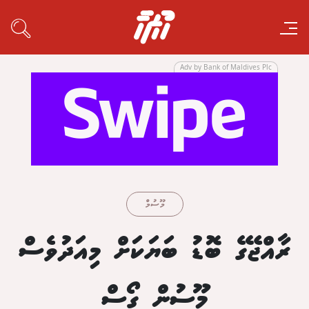
Adv by Bank of Maldives Plc
މޫސުމް
ރާއްޖޭގެ ބޮޑު ބަޔަކަށް މިއަދުވެސް
މޫސުން ގޯސް