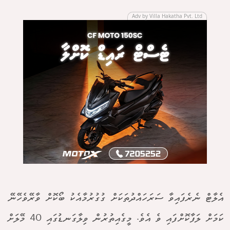
Adv by Villa Hakatha Pvt. Ltd
އެލާޓް ނެރެފައިވާ ސަރަހައްދުތަކަށް ގުގުރުމާއެކު ބޯކޮށް ވާރޭވެހޭނޭ
ކަމަށް ލަފާކޮށްފައި ވެ އެވެ. މީގެއިތުރުން ވިލާގަނޑުގައި 40 މޭލަށް