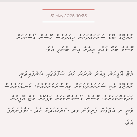
31 May 2025, 10:33
ރާއްޖޭގެ ބޮޑު ސަރަހައްދަކަށް މިއަދުވެސް މޫސުން ގޯސްކަމަށް
މޫސުމާ ބެހޭ ޤައުމީ އިދާރާ އިން ބުނެފި އެވެ.
މެޓް އޮފީހުން މިއަދު ނެރުނު ހުދު ސަމާލުގައި ބުނެފައިވަނީ
ރާއްޖޭގެ އެކި ސަރަހައްދުތަކަށް ވިއްސާރަކުރުމާއެކު، ކަނޑުތައްވެސް
ގަދަވާނޭކަމަށެވެ. މޫސުން ގޯސްވާނޭކަމަށް ލަފާކޮށް މެޓް އޮފީހުން
ވަނީ ށ އަތޮޅުން ފެށިގެން ގދ ސަރަހައްދަށް ހުދު ސަމާލުނެރެފަ
އެވެ.