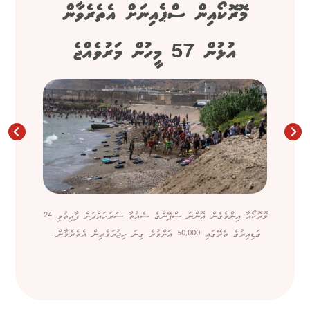
މޮރޮކޯއިން ސްޕެއިނަށް އެތެރެވާން
އުޅުން 57 މީހުން މަރުވެއްޖެ
މޮރޮކޯއާ އިންވެގެން އޮންނަ ސްޕޭންގެ ސެއުތާ ސަރަހައްދަށް ފާއިތުވި 24
ގަޑިއިރުގެ ތެރޭގައި 50,000 އަށްވުރެ ގިނަ ހިޖުރަވެރިން އެތެރެވާން...