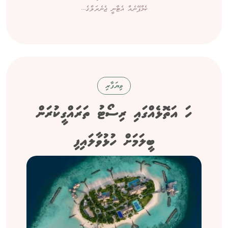
ކެމްޕޭނެއް އެޓާނީ ޖެނެރަލްގެ...
ވިޔަފާރި
ހަ އަތޮޅެއްގައި ރިސޯޓު ތަރައްގީކުރަން
ބީލަމަށް ހުޅުވާލައިފި