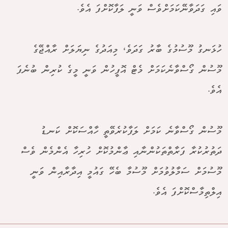
ވައި ގަދަވާނޭކަމަށްވެސް ވަނީ ލަފާކޮށްފަ އެވެ.
ހުޅަނގު މޫސުމުގެ ބާރު ގަދަވެ، މިއަދުގެ ނިޔަލަށް ރާއްޖޭގެ
މޫސުން ގޯސްވާނެކަމަށް މެޓް އޮފީހުން ވަނީ މީގެ ކުރިން ބުނެފަ
އެވެ.
މޫސުން ގޯސްވާނެ ކަމަށް ލަފާކުރެވޭތީ ހާއްސަކޮށް ކަނޑު
ދަތުރުކުރާ ފަރާތްތަކުންނާއި ޢާންމުކޮށް ހުރިހާ އެންމެން ވެސް
މޫސުމަށް ސަމާލުވުމަށް މޫސުމާ ބެހޭ ގައުމީ އިދާރާއިން ވަނީ
އިލްތިމާސްކޮށްފަ އެވެ.