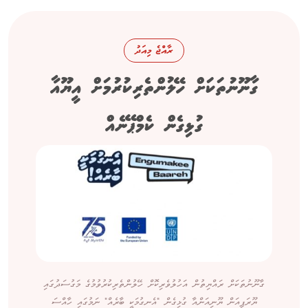
ރާއްޖެ މިއަދު
ގާނޫނުތަކަށް ހޭލުންތެރިކުރުމަށް އީޔޫއާ
ގުޅިގެން ކެމްޕޭނެއް
ގާނޫނުތަކަށް ރައްޔިތުން އަހުލުވެރިކޮށް ހޭލުންތެރިކުރުވުމުގެ މަގުސަދުގައި
ޔޫރަޕިއަން ޔޫނިއަންއާ ގުޅިގެން "އެނގުމަކީ ބާރެއް" ނަމުގައި ހާއްސަ