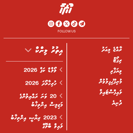
FOLLOW US
ރާއްޖެ މިއަދު
އިތުރު ލިންކް
ރިޕޯޓް
ވޯލްޑް ކަޕް 2026
ވިޔަފާރި
މުނިފޫހިފިލުވުން
ހުރިހާރޯދަ 2026
ލައިފްސްޓައިލް
20 ވަނަ ރައްޔިތުންގެ
ދުނިޔެ
މަޖިލިސް އިންތިޚާބު
2023 ރިޔާސީ އިންތިޚާބު
ލައިވް ބްލޮގް