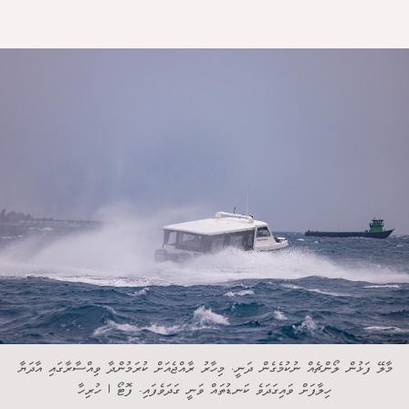
މާލޭ ފަޅުން ލޯންޗެއް ނުކުމެގެން ދަނީ. މިހާރު ރާއްޖެއަށް ކުރަމުންދާ ވިއްސާރާގައި އާދަޔާ
ހިލާފަށް ވައިގަދަވެ ކަނޑުތައް ވަނީ ގަދަވެފައި. ފޮޓޯ | ހުރިހާ