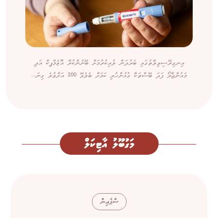
އިނގިރޭސިވިލާތުގައި ބަރުދަން ލުއިކުރުމަށް ބޭނުންކުރާ އޮޒެމްޕިކް އަދި
މައުންޖާރޯ ފަދަ ބޭސްތަކާ ގުޅުންހުރި ކަމަށް ބެލެވޭ 200 އަށްވުރެ ގިނަ...
މަގުބޫލު އާޓިކަލް
ސްޕެއިން