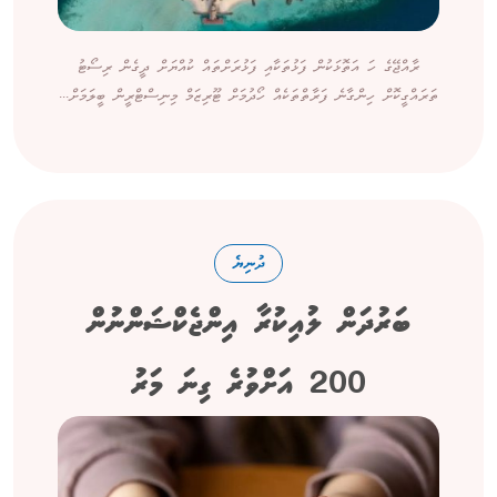
ރާއްޖޭގެ ހަ އަތޮޅަކުން ފަޅުތަކާއި ފަޅުރަށްތައް ކުއްޔަށް ދީގެން ރިސޯޓު
ތަރައްގީކޮށް ހިންގާނެ ފަރާތްތަކެއް ހޯދުމަށް ޓޫރިޒަމް މިނިސްޓްރީން ބީލަމަށް...
ދުނިޔެ
ބަރުދަން ލުއިކުރާ އިންޖެކްޝަންނުން
200 އަށްވުރެ ގިނަ މަރު