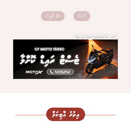
މޫސުމް
މެޓް އޮފީސް
Adv by Villa Hakatha Pvt. Ltd
އިތުރު އާޓިކަލް