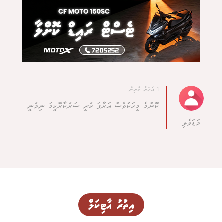
1 އަހަރު ކުރިން
ކޮންމެ މީހަކުވެސް އަރާފަ ކުރީ ސަރުކާރޭކީމަ ނިމުނީ
މަޑަވެލި
އިތުރު އާޓިކަލް