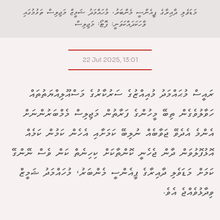
މަޑަވެލި ދާއިރާގެ ޕީއެންސީ މެންބަރު، މުހައްމަދު ޝަމީޒް މަޖިލިސް ތަޅުމުގައި
ވާހަކަދައްކަވަނީ: ފޮޓޯ: މަޖިލިސް
22 Jul 2025, 13:01
ރައީސް މުޙައްމަދު މުއިއްޒުގެ ސަރުކާރުގެ މަސްއޫލިއްޔަތުތައް
ހަވާލުވެގެން ތިބޭ މީހުންގެ ފަރާތުން މަޖިލިސް މެމްބަރުންނަށް
އެންމެ އެދެވޭ ޖަވާބެއް ނުލިބޭ ކަމަށާއި އެހެން ކަމުން ކަމެއް
އޮޅުފޮލުވަން ދާން ޖެހެނީ ކޮންތާކަށް ކިހިނެތް ކަން ވެސް ނޭންގޭ
ކަމަށް މަޑަވެލި ދާއިރާގެ ޕީއެންސީ މެންބަރު، މުހައްމަދު ޝަމީޒް
ވިދާޅުވެއްޖެ އެވެ.