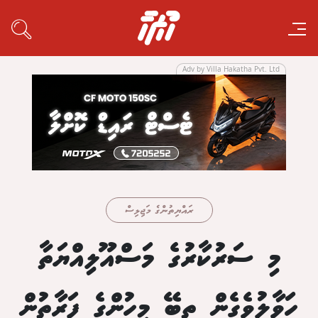
Adv by Villa Hakatha Pvt. Ltd
ރައްޔިތުންގެ މަޖިލިސް
މި ސަރުކާރުގެ މަސްއޫލިއްޔަތާ
ހަވާލުވެގެން ތިބޭ މީހުންގެ ފަރާތުން