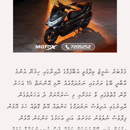
މެމްބަރު ޝަމީޒު ވިދާޅުވީ އެބޭފުޅާގެ ދާއިރާގައި ހިމެނޭ އެންމެ
އާބާދީ ބޮޑު ރަށުގައި ނަރުދަމާއެއް ނޭޅި އޮންނަތާ 15 އަހަރު
ވާން ގާތްވެފައި ވާ ކަމަށާއި މި ސަރުކާރަށް ދެ އަހަރުވެގެން
ދާއިރުގައި އަދިވެސް ނަރުދަމާގެ ކަންތައް އޮތް ގޮތެއް ހަމަ އޮޅުން
ފިލާވެސް ނުލެވުނު ކަމަށެވެ. އަދި އެކަމުގެ ކަންކަން އޮޅުން