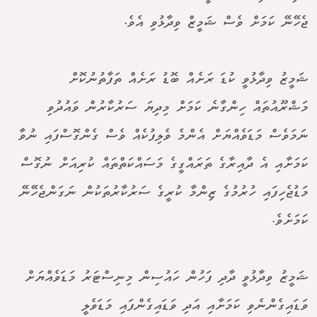
ޖެހޭނޭ ކަމަށް ވެސް ޝަމީޒް ވިދާޅުވި އެވެ.
ޝަމީޒު ވިދާޅުވީ ކުޑަ ރަށެއް ބޮޑު ރަށެއް ތަފާތުނުކޮށް
މަޝްރޫއުތައް ހިންގާނެ ކަމަށް މިދިޔަ ސަރުކާރުން ވައުދުވި
ނަމަވެސް މަޑަވެއްޔަށް އެންމެ ވެލިފުކެއް ވެސް ގެންގޮސްފައި ނުވާ
ކަމަށާއި އެ ދާއިރާގެ ތަރައްގީގެ މަސައްކަތްތައް ކުރިއަށް ނުގޮސް
މަޑުޖެހިފައި ހުރުމުގެ ޒިންމާ ކުރީގެ ސަރުކާރުތަކުން ނަގަންޖެހޭނޭ
ކަމަށެވެ.
ޝަމީޒު ވިދާޅުވީ ދާދި ފަހުން ހައުސިން މިނިސްޓަރު މަޑަވެއްޔަށް
ވަޑައިގެންނެވި ކަމަށާއި އަދި ވަޑައިގެންފައި މަޑަވެލީ