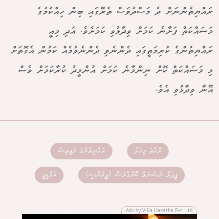
ރައްޔިތުންނަށް ދެ މަސްދުވަސް ތެރޭގައި ބިން ހިއްކުމުގެ
މަސައްކަތް ފަށާނެ ކަމަށް ވިދާޅުވި ކަމަށެވެ. އަދި މިއީ
ރައްޔިތުންގެ ކުރިމަތީގައި ދެންނެވި ދެންނެވުމެއް ކަމުން އެގޮތަށް
މި މަސައްކަތް ކޮށް ނިންމާނެ ކަމަށް އުންމީދު ކުރާކަމަށް ވެސް
އޭނާ ވިދާޅުވި އެވެ.
ރާއްޖެ މިއަދު
ރައްޔިތުންގެ މަޖިލިސް
ޕީޕަލް ނެޝަނަލް ކޮންގްރެސް (ޕީއެންސީ)
އެމްޑީޕީ
Adv by Villa Hakatha Pvt. Ltd