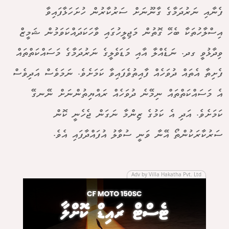
ފެނާއި ނަރުދަމާގެ ގާނޫނަށް ސަރުކާރުން ހުށަހަޅާފައިވާ
އިސްލާހުތަކާ ބެހޭ ގޮތުން މަޖިލީހުގައި ވާހަކަދައްކަވަމުން ޝަމީޒް
ވިދާޅުވީ ގދ. ނަޑެއްލާ އާއި މަޑަވެލީގެ ނަރުދަމާގެ މަސައްކަތްތައް
ފެށިތާ އެތައް ދުވަހެއް ފާއިތުވެފައިވާ ކަމަށެވެ. ނަމަވެސް އަދިވެސް
އެ މަސައްކަތްތައް ނިމޭނެ ދުވަހެއް ރައްޔިތުންނަށް ނޭނގޭ
ކަމަށެވެ. އަދި އެ ކަމުގެ ޒިންމާ ނަގަން ޖެހެނީ ކޮން
ސަރުކާރަކުންތޯ އޭނާ ވަނީ ސުވާލު އުފައްދާފައި އެވެ.
Adv by Villa Hakatha Pvt. Ltd