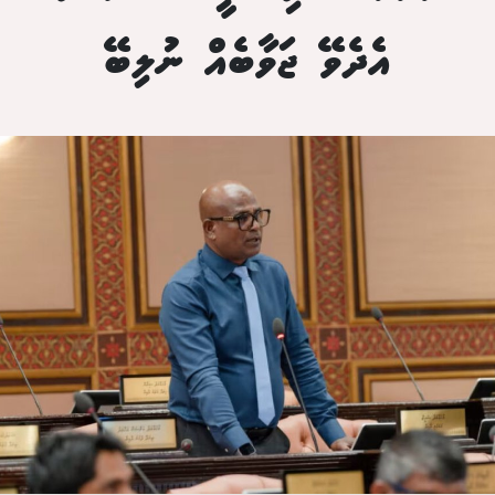
އެދެވޭ ޖަވާބެއް ނުލިބޭ