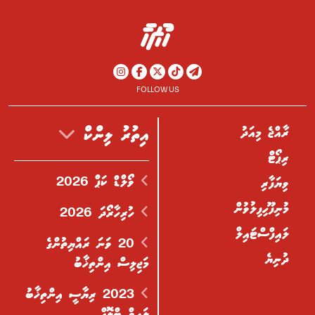
FOLLOW US
ރާއްޖެ މިއަދު
އިތުރު ލިންކް
ރިޕޯޓް
ވޯލްޑް ކަޕް 2026
ވިޔަފާރި
މުނިފޫހިފިލުވުން
ހުރިހާރޯދަ 2026
ލައިފްސްޓައިލް
20 ވަނަ ރައްޔިތުންގެ
ދުނިޔެ
މަޖިލިސް އިންތިޚާބު
2023 ރިޔާސީ އިންތިޚާބު
ލައިވް ބްލޮގް