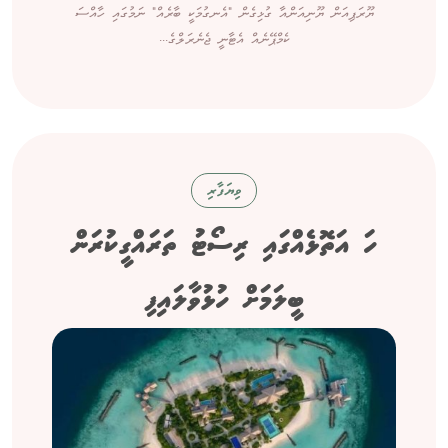
ޔޫރަޕިއަން ޔޫނިއަންއާ ގުޅިގެން "އެނގުމަކީ ބާރެއް" ނަމުގައި ހާއްސަ
ކެމްޕޭނެއް އެޓާނީ ޖެނެރަލްގެ...
ވިޔަފާރި
ހަ އަތޮޅެއްގައި ރިސޯޓު ތަރައްގީކުރަން
ބީލަމަށް ހުޅުވާލައިފި