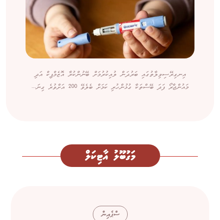
އިނގިރޭސިވިލާތުގައި ބަރުދަން ލުއިކުރުމަށް ބޭނުންކުރާ އޮޒެމްޕިކް އަދި
މައުންޖާރޯ ފަދަ ބޭސްތަކާ ގުޅުންހުރި ކަމަށް ބެލެވޭ 200 އަށްވުރެ ގިނަ...
މަގުބޫލު އާޓިކަލް
ސްޕެއިން