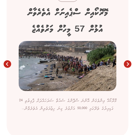
މޮރޮކޯއިން ސްޕެއިނަށް އެތެރެވާން
އުޅުން 57 މީހުން މަރުވެއްޖެ
މޮރޮކޯއާ އިންވެގެން އޮންނަ ސްޕޭންގެ ސެއުތާ ސަރަހައްދަށް ފާއިތުވި 24
ގަޑިއިރުގެ ތެރޭގައި 50,000 އަށްވުރެ ގިނަ ހިޖުރަވެރިން އެތެރެވާން...