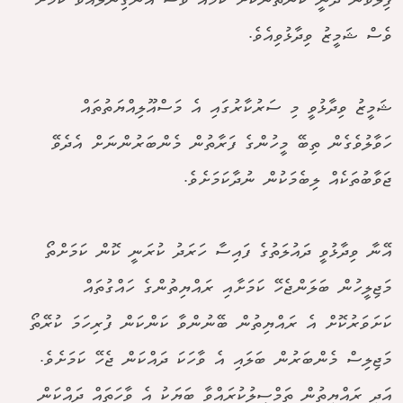
ފިލުވަން ދަނީ ކޮންތަނަކަށް ކަމެއް ވެސް އެނގިނުލައްވާ ކަމަށް
ވެސް ޝަމީޒު ވިދާޅުވިއެވެ.
ޝަމީޒު ވިދާޅުވީ މި ސަރުކާރުގައި އެ މަސްއޫލިއްޔަތުތައް
ހަވާލުވެގެން ތިބޭ މީހުންގެ ފަރާތުން މެންބަރުންނަށް އެދެވޭ
ޖަވާބުތަކެއް ލިބެމަކުން ނުދާކަމަށެވެ.
އޭނާ ވިދާޅުވީ ދައުލަތުގެ ފައިސާ ހަރަދު ކުރަނީ ކޮން ކަމަށްތޯ
މަޖިލީހުން ބަލަންޖެހޭ ކަމަށާއި ރައްޔިތުންގެ ހައްގުތައް
ކަށަވަރުކޮށް އެ ރައްޔިތުން ބޭނުންވާ ކަންކަން ފުރިހަމަ ކުރޭތޯ
މަޖިލިސް މެންބަރުން ބަލައި އެ ވާހަކަ ދައްކަން ޖެހޭ ކަމަށެވެ.
އަދި ރައްޔިތުން ތަމްސީލުކުރައްވާ ބަޔަކު އެ ވާހަތައް ދައްކަން