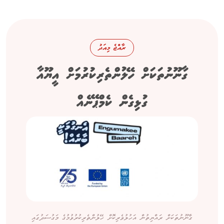
ރާއްޖެ މިއަދު
ގާނޫނުތަކަށް ހޭލުންތެރިކުރުމަށް އީޔޫއާ
ގުޅިގެން ކެމްޕޭނެއް
ގާނޫނުތަކަށް ރައްޔިތުން އަހުލުވެރިކޮށް ހޭލުންތެރިކުރުވުމުގެ މަގުސަދުގައި