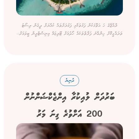
ރާއްޖޭގެ ހަ އަތޮޅަކުން ފަޅުތަކާއި ފަޅުރަށްތައް ކުއްޔަށް ދީގެން ރިސޯޓު
ތަރައްގީކޮށް ހިންގާނެ ފަރާތްތަކެއް ހޯދުމަށް ޓޫރިޒަމް މިނިސްޓްރީން ބީލަމަށް...
ދުނިޔެ
ބަރުދަން ލުއިކުރާ އިންޖެކްޝަންނުން
200 އަށްވުރެ ގިނަ މަރު