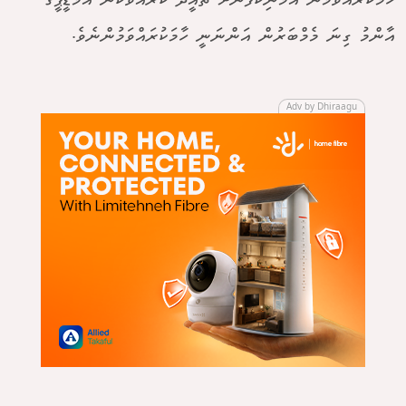
ހާމަކުރެއްވުމުން އެމަނިކުފާނަށް ތާއީދު ކުރައްވާކަން އެމްޑީޕީގެ
އާންމު ގިނަ މެމްބަރުން އަންނަނީ ހާމަކުރައްވަމުންނެވެ.
Adv by Dhiraagu