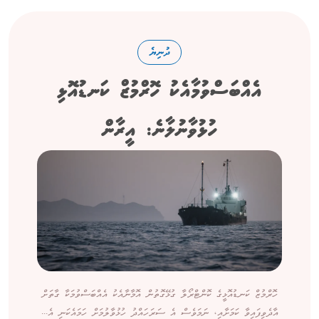
ދުނިޔެ
އެއްބަސްވުމާއެކު ހޮރްމުޒް ކަނޑުއޮޅި
ހުޅުވާނުލާނެ: އީރާން
ހޮރްމުޒް ކަނޑުއޮޅީގެ ކޮންޓްރޯލާ ގުޅޭގޮތުން އޮމާނާއެކު އެއްބަސްވުމަކާ ގާތަށް
އާދެވިފައިވާ ކަމަށާއި، ނަމަވެސް އެ ސަރަހައްދު ހުޅުވާލުމަށް ހަމައެކަނި އެ...