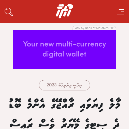
Adv by Bank of Maldives Plc
ރިޔާސީ އިންތިހާބު 2023
މާލެ ފިޔަވައި ރާއްޖޭގެ އެންމެ ބޮޑު
ދެ ސިޓީގެ މޭޔަރު ވެސް ރައީސް