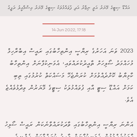
އައްޑޫ ސިޓީގެ މޭޔަރު އަލީ ނިޒާރު އަދި ފުވައްމުލަކު ސިޓީގެ މޭޔަރު އިސްމާއީލު ރަފީގު
14 Jun 2022, 17:18
2023 ވަނަ އަހަރުގެ ރިޔާސީ އިންތިހާބުގައި ރައީސް އިބްރާހިމް
މުހައްމަދު ސޯލިހަށް ތާއީދުކުރައްވައި، އެމަނިކުފާނަށް އިންތިހާބު
ކާމިޔާބު ކޮށްދެއްވުމަށް ކުރަންޖެހޭ މަސައްކަތް ކުރުމުގައި ތިބި
ކަމަށް އައްޑޫ ސިޓީ އާއި ފުވައްމުލަކު ސިޓީގެ މޭޔަރުން ވިދާޅުވެއްޖެ
އެވެ.
އަންނަ ރިޔާސީ އިންތިހާބުގައި ވާދަކުރައްވާނެކަން ރައީސް ސޯލިހު