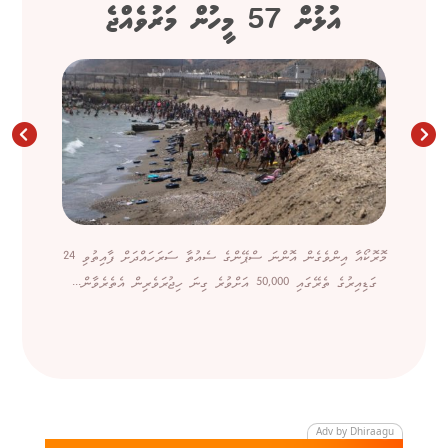
އުޅުން 57 މީހުން މަރުވެއްޖެ
މޮރޮކޯއާ އިންވެގެން އޮންނަ ސްޕޭންގެ ސެއުތާ ސަރަހައްދަށް ފާއިތުވި 24
ގަޑިއިރުގެ ތެރޭގައި 50,000 އަށްވުރެ ގިނަ ހިޖުރަވެރިން އެތެރެވާން...
Adv by Dhiraagu