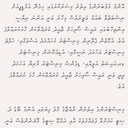
އާންމު މެމްބަރުންގެ އިތުރު މިސަރުކާރުގައި ހިމެނޭ އެމްޑީޕީއަށް
ނިސްބަތްވާ ބައެއް ވަޒީރުވެސް މިހާރު ވަނީ އަންނަ ރިޔާސީ
އިންތިހާބުގައި ރައީސް ސޯލިހަށް ތާއީދު ކުރައްވާކަން ހާމަކުރައްވާފަ
އެވެ. އެގޮތުން ޕްލޭނިން މިނިސްޓަރު މުހައްމަދު އަސްލަމާއި، ހެލްތު
މިނިސްޓަރު އަހުމަދު ނަސީމާއި، އެޑިއުކޭޝަން މިނިސްޓަރު
ޑރ.އައިޝަތު އަލީއާއި، ޑިފެންސް މިނިސްޓަރު މާރިޔާ އަހުމަދު
ދީދީ ވަނީ ރައީސް ސޯލިހަށް ތާއީދު ކުރައްވާކަން ހާމަ ކުރައްވާފަ
އެވެ.
މިނިސްޓަރުންގެ އިތުރުން ރާއްޖޭގެ މާލެ ފިޔަވައި އެންމެ ބޮޑު ދެ
ސިޓީ ކަމަށްވާ ފުވައްމުލަކު އާއި އައްޑޫ ސިޓީގެ މޭޔަރުންވެސް ވަނީ