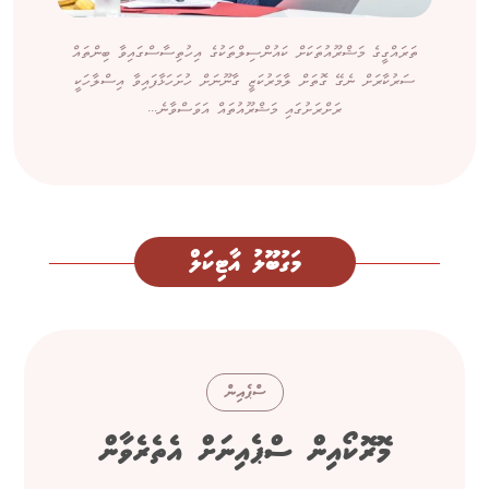
ތަރައްގީގެ މަޝްރޫއުތަކަށް ކައުންސިލްތަކުގެ އިހުތިސާސްގައިވާ ބިންތައް
ސަރުކާރަށް ނެގޭ ގޮތަށް ލާމަރުކަޒީ ގާނޫނަށް ހުށަހަޅާފައިވާ އިސްލާހަކީ
ރަށްރަށުގައި މަޝްރޫއުތައް އަވަސްވާނެ...
މަގުބޫލު އާޓިކަލް
ސްޕެއިން
މޮރޮކޯއިން ސްޕެއިނަށް އެތެރެވާން