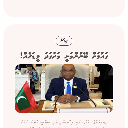
ރިޕޯޓް
ގައުމަށް ބޭނުންވަނީ ވަރުގަދަ ލީޑަރެއް!
ދިވެހިރާއްޖެ މިއަދު މިވަނީ އިގްތިސާދީ އަދި ސިޔާސީ ގޮތުން ނުހަނު