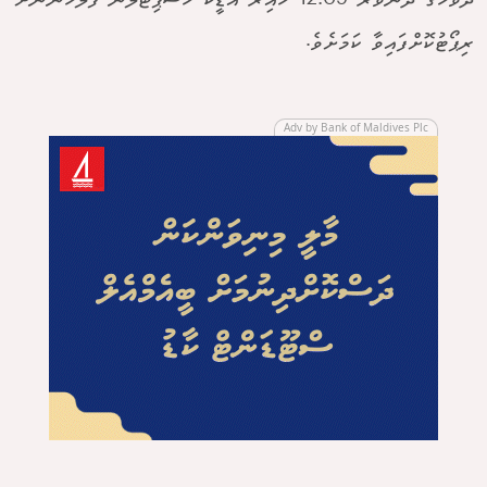
ދުވަހުގެ ދަންވަރު 12:09 ހާއިރު އޭޑީކޭ ހޮސްޕިޓަލުން ފުލުހުންނަށް
ރިޕޯޓުކޮށްފައިވާ ކަމަށެވެ.
Adv by Bank of Maldives Plc