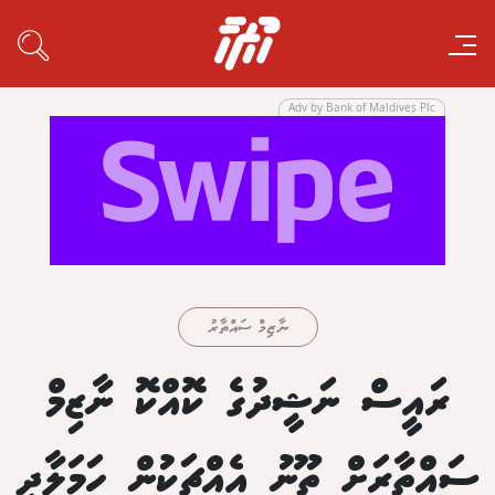
Adv by Bank of Maldives Plc
ނާޒިމް ސައްތާރު
ރައީސް ނަޝީދުގެ ކޮއްކޮ ނާޒިމް
ސައްތާރަށް ތޫނު އެއްޗަކުން ހަމަލާދީ