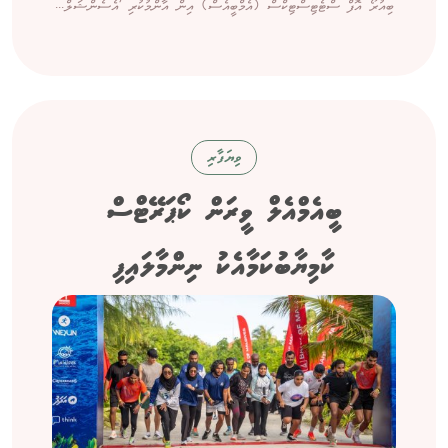
ބިއުރޯ އޮފް ސްޓެޓިސްޓިކްސް (އެމްބީއެސް) އިން އާންމުކުރި 'އެސެންޝަލް...
ވިޔަފާރި
ބީއެމްއެލް ވީރަން ކޯޕަރޭޓްސް
ކާމިޔާބުކަމާއެކު ނިންމާލައިފި