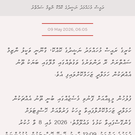
ރައީސް މުހައްމަދު ނަޝީދުގެ ކޮއްކޮ ނާޒިމް ސައްތާރު
09 May 2026, 06:05
ކުރީގެ ރައީސް މުހައްމަދު ނަޝީދުގެ ކޮއްކޮ، ގާނޫނީ ވަކީލު ނާޒިމް
ސައްތާރަށް ރޭ ދަންވަރުގެ ވަގުތެއްގައި މާލޭގައި ބަޔަކު ތޫނު
އެއްޗަކުން ހަމަލާދީ ޒަހަމްކޮށްލައިފި އެވެ.
ފުލުހުން މީޑިއާއަށް ފޮނުވި މެސެޖެއްގައި ބުނީ ތޫނު އެއްޗަކުން
ހަމަލާދީ ޒަހަމްކޮށްލާފައިވާ މީހަކު ފަރުވާއަށް ހޮސްޕިޓަލަށް
ގެންގޮސްފައިވާ ކަމުގެ މައުލޫމާތު، 2026 މެއި 8 ވާ ހުކުރު