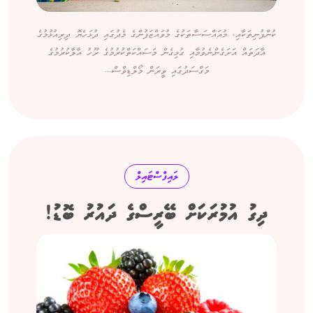
ކުންފުނިތަކާއި، މުއައްސަސާތަކުގެ މުވައްޒަފުންގެ މެދުގައި ދުޅަހެޔޮ ދިރިއުޅުމުގެ
އާދަތައް އަށަގެންނެވުމާއި ގުޅިގެން މަސައްކަތްކުރުމުގެ ރޫހު އާލާކުރުމުގެ
މަގްސަދުގައި ވީރަން މޯލްޑިވްސް...
ލައިފްސްޓައިލް
ދިގު އުމުރަކަށް ބޭރީސްގެ ދައުރު ބޮޑު!