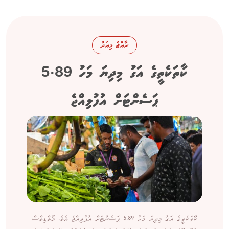
ރާއްޖެ މިއަދު
ކާތަކެތީގެ އަގު މިދިޔަ މަހު 5.89
ޕަސެންޓަށް އުފުލިއްޖެ
ކާތަކެތީގެ އަގު މިދިޔަ މަހު 5.89 ޕަސެންޓަށް އުފުލިއްޖެ އެވެ. މޯލްޑިވްސް