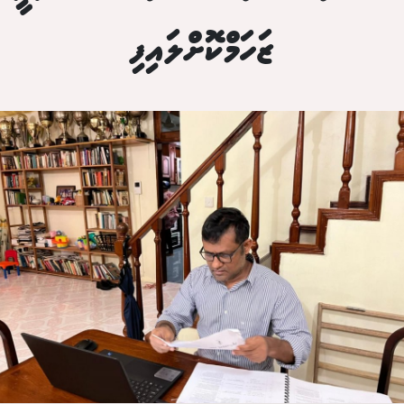
ޒަހަމްކޮށްލައިފި