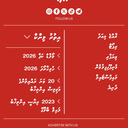
FOLLOW US
ރާއްޖެ މިއަދު
އިތުރު ލިންކް
ރިޕޯޓް
ވޯލްޑް ކަޕް 2026
ވިޔަފާރި
މުނިފޫހިފިލުވުން
ހުރިހާރޯދަ 2026
ލައިފްސްޓައިލް
20 ވަނަ ރައްޔިތުންގެ
ދުނިޔެ
މަޖިލިސް އިންތިޚާބު
2023 ރިޔާސީ އިންތިޚާބު
ލައިވް ބްލޮގް
ADVERTISE WITH US