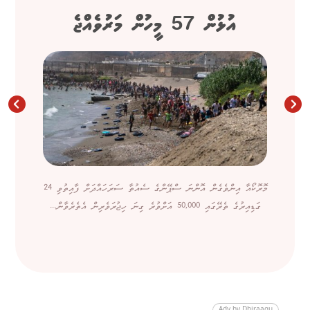
އުޅުން 57 މީހުން މަރުވެއްޖެ
މޮރޮކޯއާ އިންވެގެން އޮންނަ ސްޕޭންގެ ސެއުތާ ސަރަހައްދަށް ފާއިތުވި 24
ގަޑިއިރުގެ ތެރޭގައި 50,000 އަށްވުރެ ގިނަ ހިޖުރަވެރިން އެތެރެވާން...
Adv by Dhiraagu