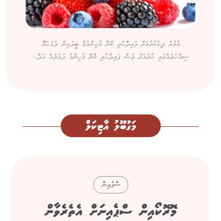
އުމުރު ދިގުކުރުމަށް ފައިދާހުރި ކާނާ މުހިންމުވާ ބީދައިން ދުޅަހެޔޮ
ސިއްހަތެއްގައި ހުރުމަށް ވެސް ފައިދާހުރި ކާނާ މުހިންމު ދައުރެއް އަދާ...
މަގުބޫލު އާޓިކަލް
ސްޕެއިން
މޮރޮކޯއިން ސްޕެއިނަށް އެތެރެވާން