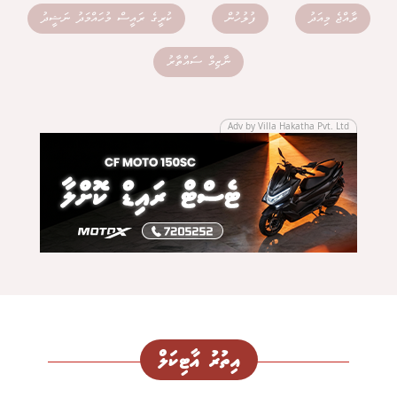
ރާއްޖެ މިއަދު
ފުލުހުން
ކުރީގެ ރައީސް މުހައްމަދު ނަޝީދު
ނާޒިމް ސައްތާރު
Adv by Villa Hakatha Pvt. Ltd
އިތުރު އާޓިކަލް