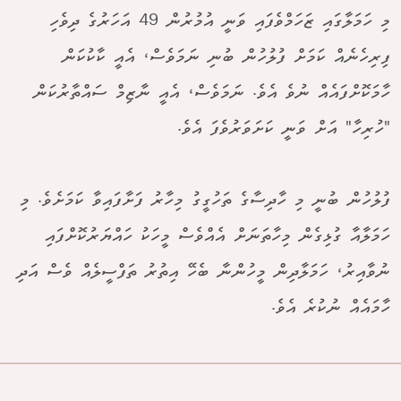
މި ހަމަލާގައި ޒަހަމްވެފައި ވަނީ އުމުރުން 49 އަހަރުގެ ދިވެހި
ފިރިހެނެއް ކަމަށް ފުލުހުން ބުނި ނަމަވެސް، އެއީ ކާކުކަން
ހާމަކޮށްފައެއް ނުވެ އެވެ. ނަމަވެސް، އެއީ ނާޒިމް ސައްތާރުކަން
"ހުރިހާ" އަށް ވަނީ ކަށަވަރުވެފަ އެވެ.
ފުލުހުން ބުނީ މި ހާދިސާގެ ތަހުގީގު މިހާރު ފަށާފައިވާ ކަމަށެވެ. މި
ހަމަލާއާ ގުޅިގެން މިހާތަނަށް އެއްވެސް މީހަކު ހައްޔަރުކޮށްފައި
ނުވާއިރު، ހަމަލާދިން މީހުންނާ ބެހޭ އިތުރު ތަފްސީލެއް ވެސް އަދި
ހާމައެއް ނުކުރެ އެވެ.