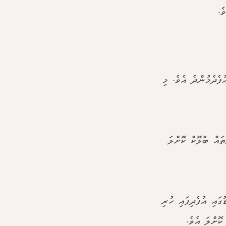
ެ.
ފެދެމުންދެ އެވެ. މި
ައް ބްލޮކް ކޮށްލަ
ައި އުފެދިފައި ހުރި
ޮށްލަ އެވެ.