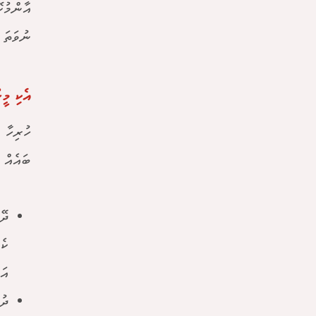
ނުވަތަ 
އެކި މީ
ހުރިހާ 
ބައެއް 
ދޭ
ކެ
އަ
ދު