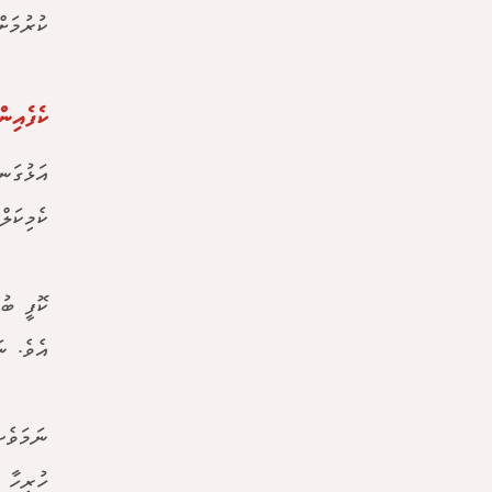
ކުރުމަށ
ކެފެއިނ
އަޅުގަނ
ކެމިކަލ
ކޮފީ ބު
އެވެ. ނ
ނަމަވެސ
ހުރިހާ 