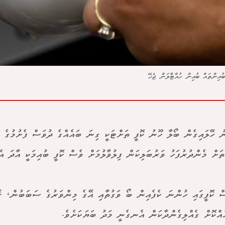
ުއިންތައް ބުއިން ހުއްޓާލަން ޖެހޭ
 ހޭލައިގެން ބޯލާ ހޫނު ކޮފީ ތަށްޓަކީ ގިނަ ބައެއްގެ ދުވަސް ފެށުމުގެ މު
ޮތަށް މެންދުރުފަހު ވަރުބަލިކަން ފިލުވާލުމަށް ވެސް ކޮފީ ބުއިމަކީ އާދަ އެކ
ް ކޮފީގައި ހުންނަ ކެފެއިން ބޯ ވަގުތާއި އޭގެ މިންވަރުގެ ސަބަބުން، ރ
އްކޮށް ގެއްލިގެންދާކަން އެނގެނީ މަދު ބަޔަކަށެވެ.