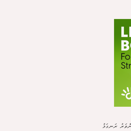
ްވަރު ރަނގަޅު