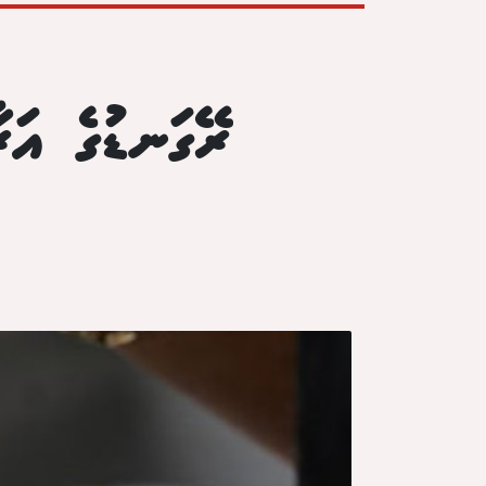
ރޭގަނޑުގެ އަރ