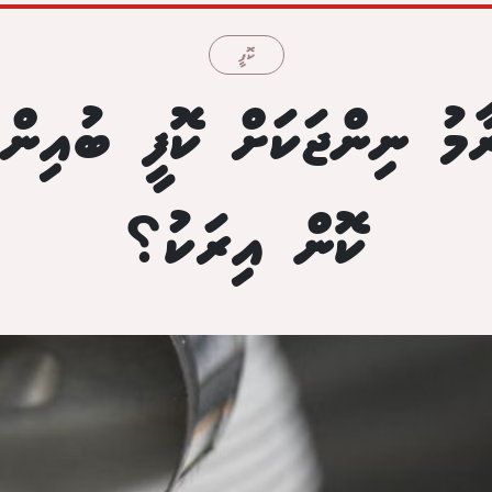
ކޮފީ
ާމު ނިންޖަކަށް ކޮފީ ބުއިން 
ކޮން އިރަކު؟