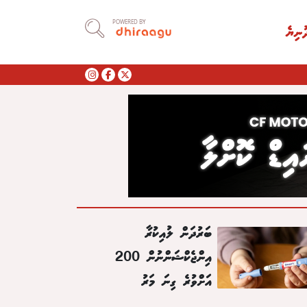
POWERED BY
ުނިޔެ
ބަރުދަން ލުއިކުރާ
އިންޖެކްޝަންނުން 200
އަށްވުރެ ގިނަ މަރު