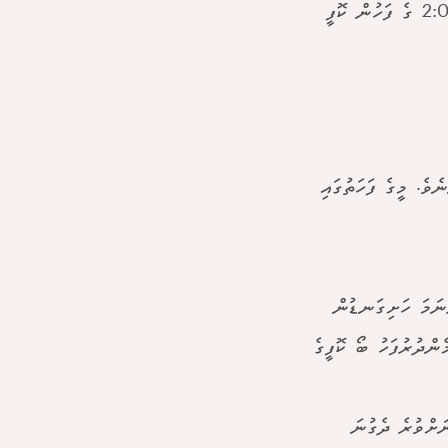
އާންމުކޮށް ރޭގަނޑު 10 ނުވަތަ 11 ޖަހާއިރު ނިދާ މީހެއްނަމަ މެންދުރުފަހު 2:00 ގެ ފަހުން ކޮފީ
ވެ. މީގެ ފަހަތުގައި
ނަމަ ހަށިގަނޑުން
ންދުރުފަހު ބޯ ކޮފީގެ
ަށްވުރެ ދެގުނަ