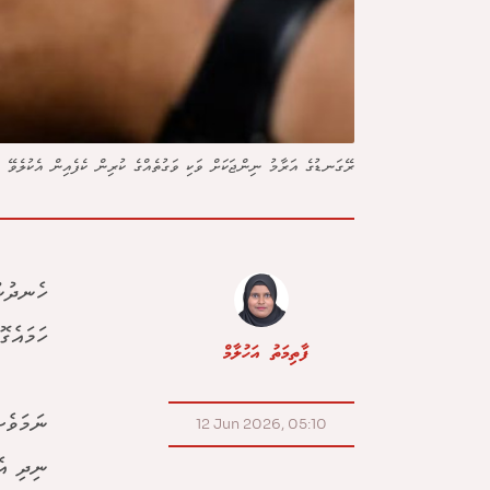
ރޭގަނޑުގެ އަރާމު ނިންޖަކަށް ވަކި ވަގުތެއްގެ ކުރިން ކެފެއިން އެކުލެވޭ ބ
ހެނދުނު
ހަމައެގ
ފާތިމަތު އަހުލާމް
ނަމަވެސ
12 Jun 2026, 05:10
ނިދި އެ