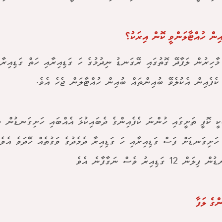
އިން ހުއްޓާލަންވީ ކޮން އިރަކު؟
މާހިރުން ލަފާދޭ ގޮތުގައި ރޭގަނޑު ނިދުމުގެ ހަ ގަޑިއިރާއި ހަތް ގަޑިއިރާ ދ
ކެފެއިން އެކުލެވޭ ބުއިންތައް ބުއިން ހުއްޓާލަން ޖެހެ އެވެ.
ީ ކޮފީ ތަށީގައި ހުންނަ ކެފެއިންގެ ދެބައިކުޅަ އެއްބައި ހަށިގަނޑުން ބޭ
ހަށިގަނޑަށް ފަސް ގަޑިއިރާއި ހަ ގަޑިއިރާ ދެމެދުގެ ވަގުތެއް ހޭދަވެ އެވެ
ް 12 ގަޑިއިރު ވެސް ނަގާފާނެ އެވެ
ްގެ ލަފާ