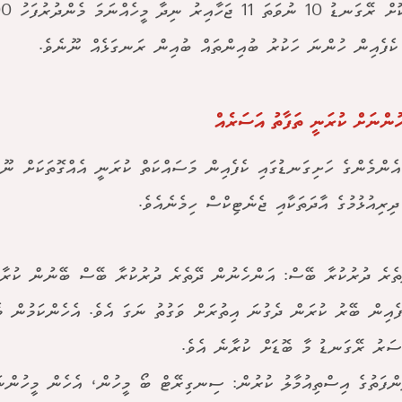
ކެފެއިން ހުންނަ ހަކުރު ބުއިންތައް ބުއިން ރަނގަޅެއް ނޫނެވެ.
ހުންނަށް ކުރަނީ ތަފާތު އަސަރެއް
އެންމެންގެ ހަށިގަނޑުގައި ކެފެއިން މަސައްކަތް ކުރަނީ އެއްގޮތަކަށް ނޫނެ
ދިރިއުޅުމުގެ އާދަތަކާއި ޖެނެޓިކްސް ހިމެނެއެވެ.
ތެރެ ދުރުކުރާ ބޭސް: އަންހެނުން ދޭތެރެ ދުރުކުރާ ބޭސް ބޭނުން ކުރާ
ފެއިން ބޭރު ކުރަން ދެގުނަ އިތުރަށް ވަގުތު ނަގަ އެވެ. އެހެންކަމުން މެ
ސަރު ރޭގަނޑު މާ ބޮޑަށް ކުރާނެ އެވެ.
ންފަތުގެ އިސްތިއުމާލު ކުރުން: ސިނގިރޭޓް ބޯ މީހުން، އެހެން މީހުންނ