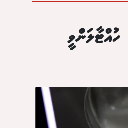
ހުއްޓާލަންވީ