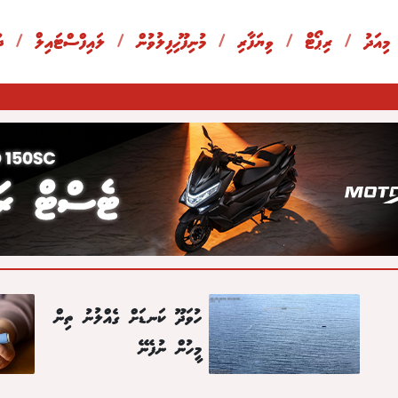
 މިއަދު
/
ރިޕޯޓް
/
ވިޔަފާރި
/
މުނިފޫހިފިލުވުން
/
ލައިފްސްޓައިލް
/
ދ
ހުވަދޫ ކަނޑަށް ގެއްލުނު ތިން
މީހުން ނުފެނޭ