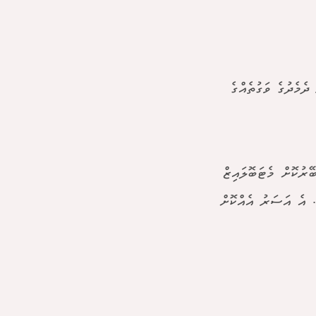
ެމެދުގެ ވަގުތެއްގެ
ރުކޮށް މެޓަބޮލައިޒް
. އެ އަސަރު އެއްކޮށް