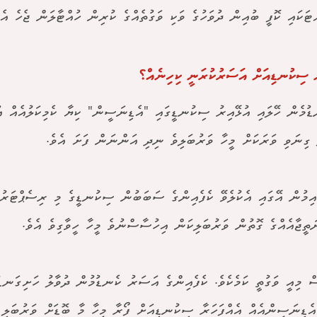
ްޓަކައި ކޮފީ ބުއިން ދުވަހުގެ ވަކި ވަގުތެއްގެ ކުރިން ހުއްޓާލަން ޖެހެ އެވ
ް ސިކުނޑިއަށް އަސަރުކުރަނީ ކިހިނެއް؟
ޑުމެން ހޭލައި އުޅޭއިރު ސިކުނޑީގައި "އެޑިނަސީން" ކިޔާ ކެމިކަލުއެއް އު
ް ގިނަވި ވަރަކަށް މީހާ ވަރުބަލިވެ ނިދި އަންނަން ފަށަ އެވެ.
އިމުން އޭގައި އެކުލެވޭ ކެފެއިންގެ ސަބަބުން ސިކުނޑީގެ މި ރިސެޕްޓަރުތ
ަތީޖާއެއްގެ ގޮތުން ވަރުބަލިކަން އިހުސާސްނުވެ މީހާ ހީވާގިވެ އެވެ.
ް މިއީ ވަގުތީ ކަމެކެވެ. ކެފެއިންގެ އަސަރު ކެނޑުމުން ދުވާލު ހަށިގަނޑުގ
އެޑިނަސީންއެއް އެއްފަހަރާ ސިކުނޑިއަށް ފޯރާ މީހާ މާ ބޮޑަށް ވަރުބަލި ކ