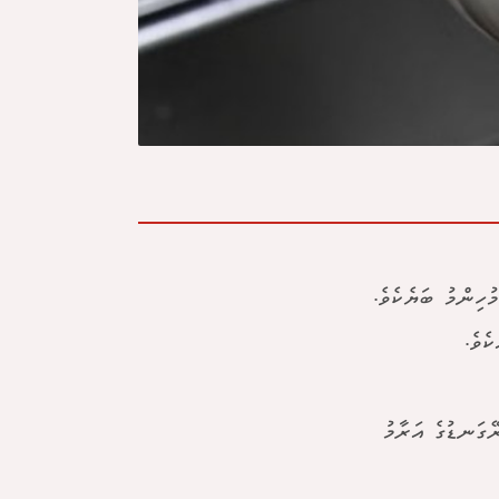
ހިންމު ބަޔެކެވެ.
ެވެ.
ޭގަނޑުގެ އަރާމު