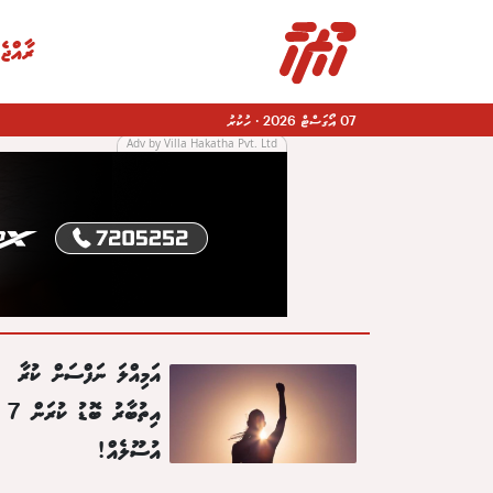
ރާއްޖެ
07 އޯގަސްޓް 2026
·
ހުކުރު
Adv by Villa Hakatha Pvt. Ltd
|
އަމިއްލަ ނަފްސަށް ކުރާ
އިތުބާރު ބޮޑު ކުރަން 7
އުސޫލެއް!