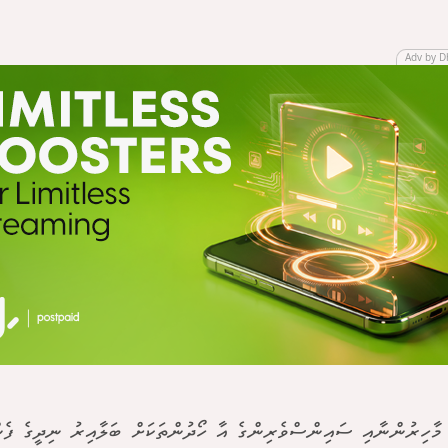
Adv by D
މާހިރުންނާއި ސައިންސްވެރިންގެ އާ ހޯދުންތަކަށް ބަލާއިރު ނިދީގެ ފެނ