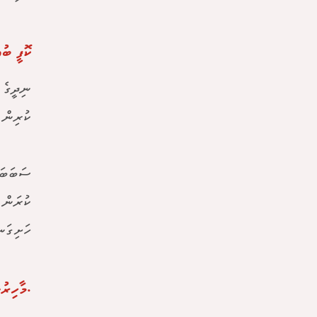
ކޮފީ ބު
ނިދީގެ 
ކުރިން 
ސަބަބަކ
ކުރަން 
ހަށިގަނޑުން ފިލަނ
.މާހިރުނ