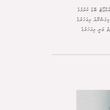
ާއި އެކު އައްޑޫ އެއާޕޯޓު ބޮޑު ކުރުމުގެ
ންދާ މިމަޝްރޫއު މިއަހަރުގެ
ު ވަނީ މިއަހަރުގެ