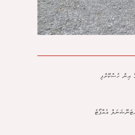
ޫ އިން ހުސްކޮށްފި
 އިންޓަނޭޝަނަލް އެއާޕޯޓު