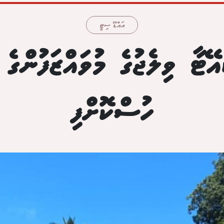
އައްޑޫ ސިޓީ
އޭޓާ ވިލެޖުގެ މުވައްޒަފުންގެ 
ހުސްކޮށްފި