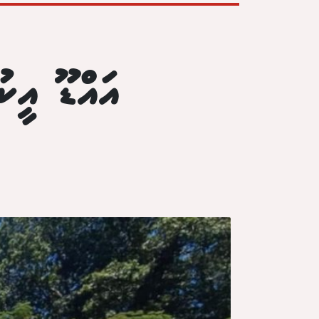
އައްޑޫ އީކު