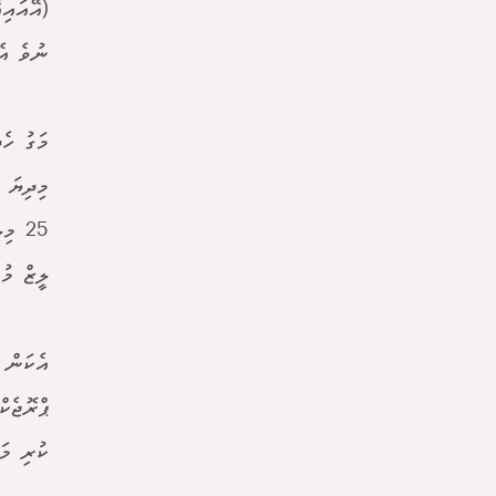
(އޭއައި
ނުވެ އެ
މަގު ހެ
މިދިޔަ 
25 މ
ލީޒް މުއްދަތު 50 އަހަރަށް އިތުރުކުރުމާ ގުޅޭ 
އެކަން 
ޕްރޮޖެކ
ކުރި މަ