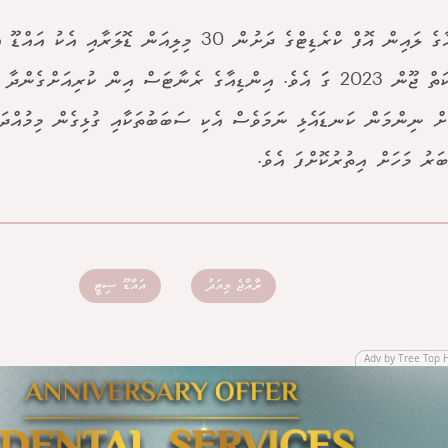
އިންޑިއާގެ ލައިން އޮފް ކްރެޑިޓްގެ ދަށުން 30 މިލިއަން ޑޮލަރ
މަސައްކަތް ޖޫން 2023 ގަަ އެވެ. އިންޑިއާގެ ރެނާޓަސް އިން ކުރިއަށްގެ
ަށް ނިންމަން ކަނޑައެޅި ނަމަވެސް އެކި ސަބަބުތަކާއި ގުޅިގެން މިމުއްދަތ
ަރު މަހަށް އިތުރުކޮށްފަ އެވެ.
ރާއްޖެ މިއަދު
އައްޑޫ ސިޓީ
Adv by Tree Top 