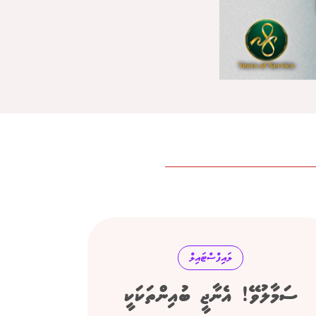
ލައިފްސްޓައިލް
ސަމާލުވޭ! އެނާޖީ ބުއިންތަކަކީ