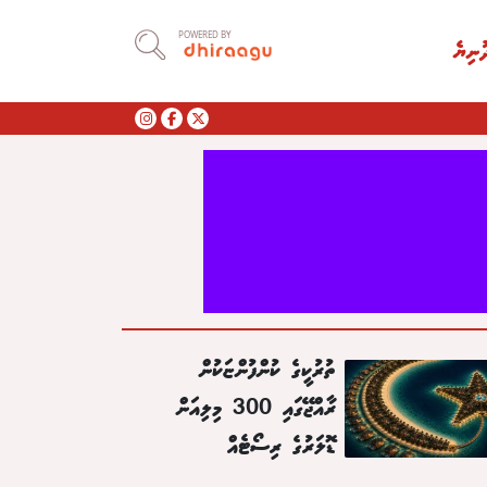
POWERED BY
ުނިޔެ
ތުރުކީގެ ކުންފުންޏަކުން
ރާއްޖޭގައި 300 މިލިއަން
ޑޮލަރުގެ ރިސޯޓެއް