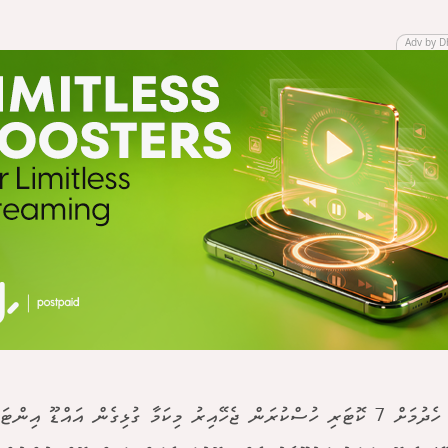
Adv by D
މި މަގު ހެދުމަށް 7 ކޮޓަރި ހުސްކުރަން ޖެހޭއިރު މިކަމާ ގުޅިގެން އައްޑޫ އ