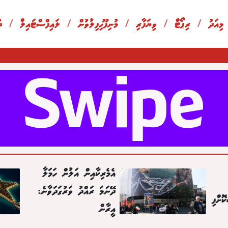
 މިއަދު
/
ރިޕޯޓް
/
ވިޔަފާރި
/
މުނިފޫހިފިލުވުން
/
ލައިފްސްޓައިލް
/
ދ
އެމެރިކާއިން އަލުން ހަމަލާ
ދޭނަމަ ރައްދު ވަރުގަދަވާނެ:
ޮށްފި
އީރާން