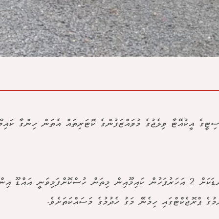
ސިޓީގެ އީކުއޭޓާ ވިލެޖުގެ މުވައްޒަފުންގެ ކޮޓަރިތައް އެތަން ހިންގާ ކައިމ
ގާތްގަނޑަކަށް 2 އަހަރުފަހުން ކައިމޫއިން މިތަން ހުސްކޮށްފަމިވަނީ އައްޑޫ
މުގެ ޕްރޮޖެކްޓްގައި ހިމެނޭ މަގު ހެދުމުގެ މަސައްކަތަށެވެ.