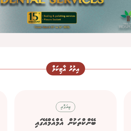
އިތުރު އާޓިކަލް
ވިޔަފާރި
ބޭންކްތަކުން އެމްއެމްއޭގައި