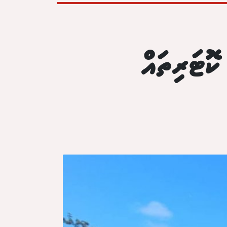
ކޮޓަރިތައް