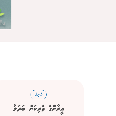
ދުނިޔެ
އީރާންގެ ވެރިކަން ބަދަލު