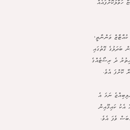
 ހަވާލުކޮށްފައެއް
 ކުއާޓާޒް ވަންނާތީ،
ް ބަދަލުގެ ގޮތުގައި
އިތުރު ދެ ރިސޯޓެއްގެ
ލިބިއްޖެ ނަމަ އެ
 އެކު ކައިމޫއިން
ބަސް ވެފަ އެވެ.