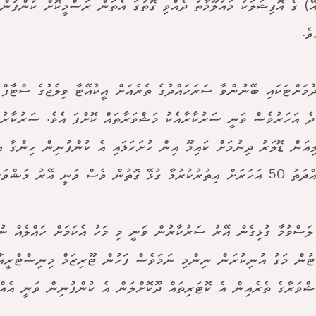
އޭ) ގެ އޮފިޝަލަކު މައުލޫމާތު ދެއްވި ގޮތުގަ އެތަން ރަސްމީކޮށް ކުންފުންޏާ
ވެ.
ދުމަށްޓަކައި ބޭނުންވާ ސަރަހައްދުގެ ތެރެއަށް އީކުއޭޓާ ވިލެޖުގެ ސްޓާފް
ދެ އަހަރުވެސް ވަނީ ސަރުކާރާއެކު މަޝްވަރާތައް ކޮށްފަ އެވެ. ސަރުކާރުނ
ިލިއަން ޑޮލަރު ދިނުމަށް ކައިމޫ އިން ހުށަހަޅައި އެ ކުންފުނިން ހިންގާ 
ގޮތުން ވެސް ވަނީ އޭރު މަޝްވަރާ ކޮށްފަ އެވެ.
ލަސްވުމާ ގުޅިގެން އޭރު ސަރުކާރުން ވަނީ މި މަހު އެކަމަށް ހައްލެއް ނު
ްޓުން މަގު އުނިކުރަން ނިންމި ނަމަވެސް ފަހުން ޓޫރިޒަމް މިނިސްޓްރީއާ
ޝްވަރާގެ ތެރެއިން އެ ކޮޓަރިތައް ދޫކޮށްލަން އެ ކުންފުނިން ވަނީ އެއް