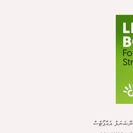
ިންޓަނޭޝަނަލް އެއާޕޯޓްސް