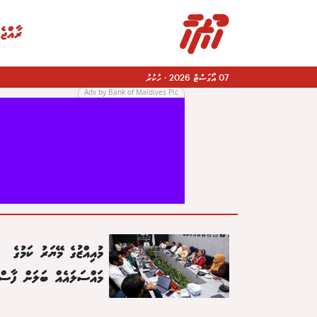
ރާއްޖެ
07 އޯގަސްޓް 2026
·
ހުކުރު
Adv by Bank of Maldives Plc
|
މުއިއްޒުގެ މޭޔަރު ކަމުގެ
މައްސަލައެއް ބަލަން ފާސްކ