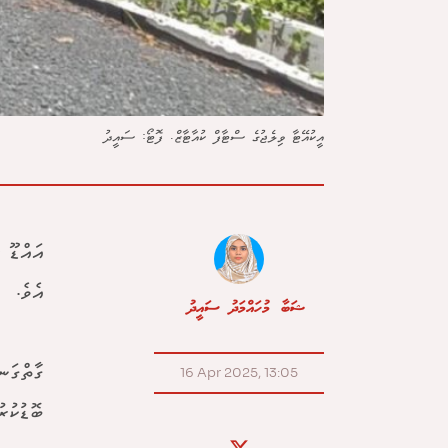
އީކުއޭޓާ ވިލެޖުގެ ސްޓާފް ކުއާޓާޒް. ފޮޓޯ: ސައީދު
އައްޑޫ 
އެވެ.
ޝަބާ މުހައްމަދު ސައީދު
16 Apr 2025, 13:05
ބޮޑުކުރު