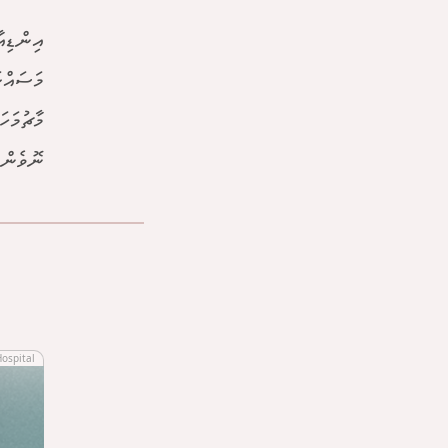
މާޗުމަހ
ނޮވެންބ
Hospital