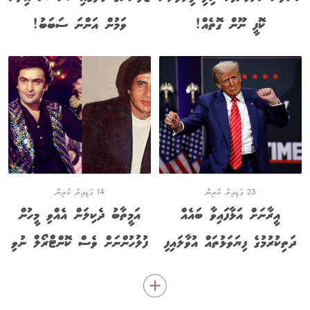
ކޮފީ ނޫން ގޮތެއް!
ވަމުން އަންނަ ސަބަބު!
23 ގަޑިއިރު ކުރިން
14 ގަޑިއިރު ކުރިން
އީރާނަށް އަޅާފައިވާ ބައެއް
އަމީތާބު ދެކިލަން އެއްވި މީހުން
ދަތިކުރުމުގެ ފިޔަވަޅުތައް އުވާލައިފި
ފުލުހުންނަށް ވެސް ކޮންޓްރޯލް ނުވި