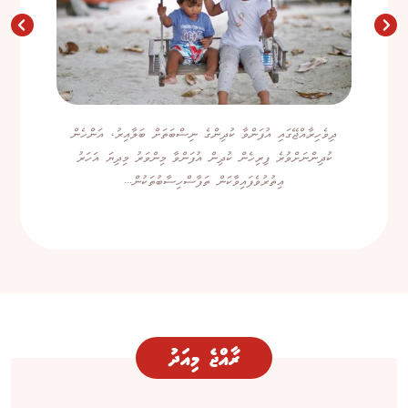
ދިވެހިރާއްޖޭގައި އުފަންވާ ކުދިންގެ ނިސްބަތަށް ބަލާއިރު، އަންހެން
ކުދިންނަށްވުރެ ފިރިހެން ކުދިން އުފަންވާ މިންވަރު މިދިޔަ އަހަރު
އިތުރުވެފައިވާކަން ތަފާސްހިސާބުތަކުން...
ރާއްޖެ މިއަދު