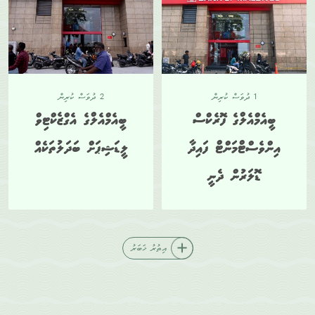
1 ދުވަސް ކުރިން
2 ދުވަސް ކުރިން
ބީއެމްއެލްގެ ފޮރެކްސް
ބީއެމްއެލްގެ އެގްޒެކްޓިވް
އިންވެސްޓްމަންޓް ފައިދާ
ލީޑަޝިޕަށް ބަދަލުތަކެއް
ޑޮލަރުން ދެނީ
އިތުރު ޚަބަރު