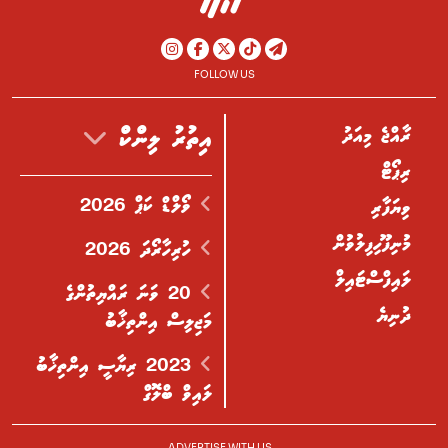
FOLLOW US
ރާއްޖެ މިއަދު
އިތުރު ލިންކް
ރިޕޯޓް
ވޯލްޑް ކަޕް 2026
ވިޔަފާރި
މުނިފޫހިފިލުވުން
ހުރިހާރޯދަ 2026
ލައިފްސްޓައިލް
20 ވަނަ ރައްޔިތުންގެ
ދުނިޔެ
މަޖިލިސް އިންތިޚާބު
2023 ރިޔާސީ އިންތިޚާބު
ލައިވް ބްލޮގް
ADVERTISE WITH US