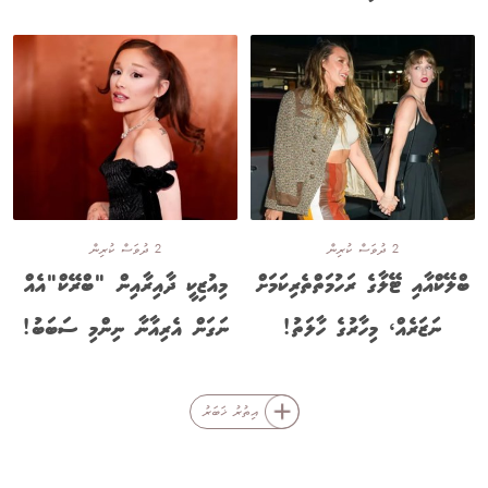
2 ދުވަސް ކުރިން
2 ދުވަސް ކުރިން
ބްލޭކްއާއި ޓޭލާގެ ރަހުމަތްތެރިކަމަށް
މިއުޒިކީ ދާއިރާއިން "ބްރޭކް"އެއް
ނަޒަރެއް، މިހާރުގެ ހާލަތު!
ނަގަން އެރިއާނާ ނިންމި ސަބަބު!
އިތުރު ޚަބަރު