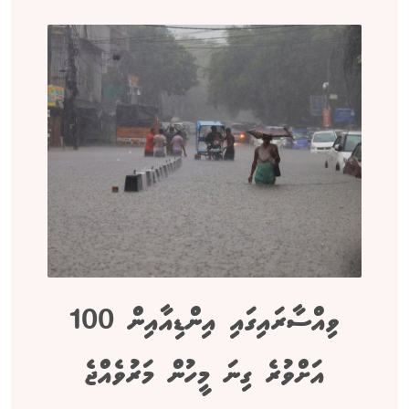
ވިއްސާރައިގައި އިންޑިއާއިން 100
އަށްވުރެ ގިނަ މީހުން މަރުވެއްޖެ