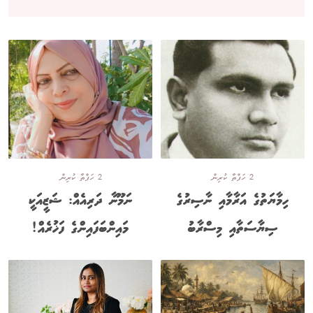
2 ހަފްތާ ކުރިން
2 ހަފްތާ ކުރިން
ހިމާޔަތުގެ އަރާމާއި ނާސިރުގެ
ނަމޫނާ ދަރިއެއް: ޝަޒީއަކީ
ސިޔާސަތާއި މިސްރާބު
މައިންބަފައިންގެ ފަޚުރެއް!