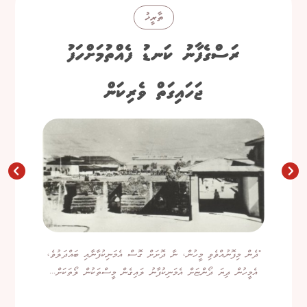
ތާރީޚު
ރަސްގެފާނު ކަނޑު ފެއްތުމަށްހަފު
ޖަހައިގަތް ވެރިކަން
"ދެން މިފޮނުއްވެވި މީހުން، ނާ ދޮށަށް ގޮސް އެމަނިކުފާނާއި ބައްދަލުވެ،
އެމީހުން ދިޔަ ދޯންޏަށް އެމަނިކުފާނު ލައިގެން މީސްތަކުން ލޯތަކަށް...