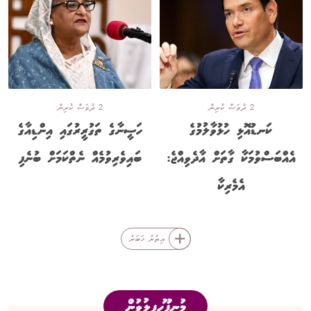
2 ދުވަސް ކުރިން
2 ދުވަސް ކުރިން
ކަނޑުއޮޅި ހުޅުވާލުމުގެ
ހަސީނާގެ ތަގުރީރުގައި އިންޑިއާގެ
އެއްބަސްވުމަކާ ގާތަށް އާދެވިއްޖެ:
ބައިވެރިވުމެއް ނެތްކަމަށް ބުނެފި
އެމެރިކާ
އިތުރު ޚަބަރު
މުނިފޫހިފިލުވުން