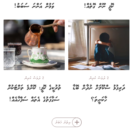
ކޮފީ ނޫން ގޮތެއް!
ވަމުން އަންނަ ސަބަބު!
2 ދުވަސް ކުރިން
2 ދުވަސް ކުރިން
ދަރިފުޅު ސްކޫލަށް ނުދާން ބޮޑާ
ތުރުކީގެ ކޮފީ: ކޮންމެ ތަށްޓަކުން
ހާކަނީތަ؟
ސަގާފަތުގެ އެތައް ސަފްހާއެއް!
އިތުރު ޚަބަރު