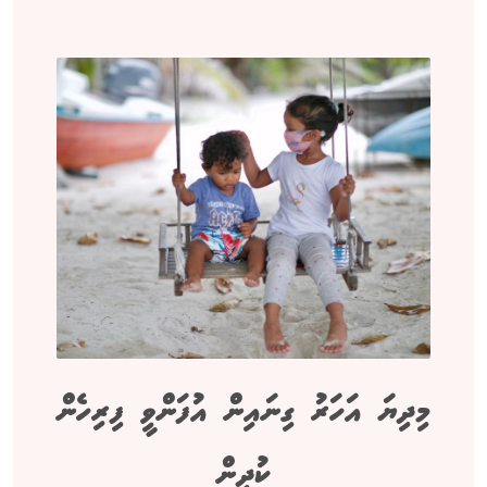
މިދިޔަ އަހަރު ގިނައިން އުފަންވީ ފިރިހެން
ކުދިން