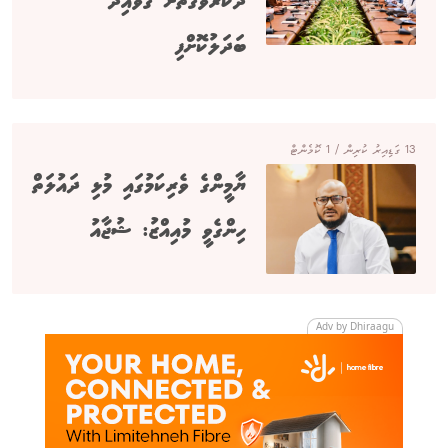
ދޫކުރެވޭގޮތަށް ގަވާއިދު
ބަދަލުކޮށްފި
13 ގަޑިއިރު ކުރިން / 1 ކޮމެންޓް
ޔާމީންގެ ވެރިކަމުގައި މުޅި ދައުލަތް
ހިންގެވީ މުއިއްޒު: ޝުޖާއު
Adv by Dhiraagu