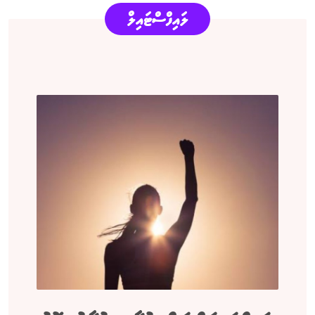
ލައިފްސްޓައިލް