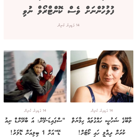
ފުލުހުންނަށް ވެސް ކޮންޓްރޯލް ނުވި
14 ގަޑިއިރު ކުރިން
14 ގަޑިއިރު ކުރިން
14 ގަޑިއިރު ކުރިން
ތާބޫގެ ޝަހުސީ ހައްގުތައް ހިމާޔަތް
"ސްޕައިޑަ-މޭން: އަ ބްރޭންޑް ނިއު
ކުރަން ދިއްލީ ހައި ކޯޓަށް!
ޑޭ"އަށް 1 ބިލިއަން ޑޮލަރު!