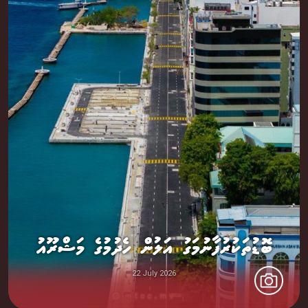
ބޮޑުތަކުރުފާނުމަގު އަލުން ހެދުމުގެ މަޝްރޫއު
22 July 2026