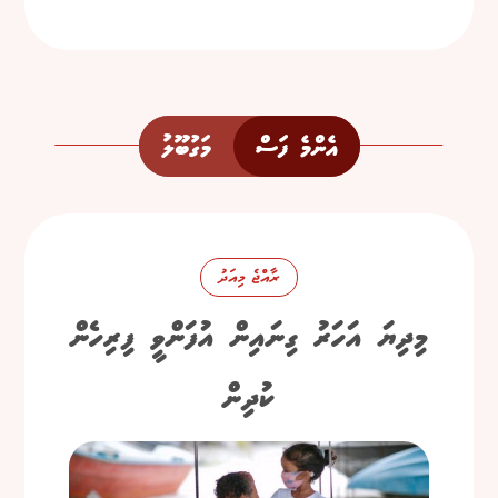
އެންމެ ފަސް
މަގުބޫލު
ރާއްޖެ މިއަދު
މިދިޔަ އަހަރު ގިނައިން އުފަންވީ ފިރިހެން
ކުދިން