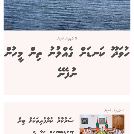
9 ގަޑިއިރު ކުރިން
ހުވަދޫ ކަނޑަށް ގެއްލުނު ތިން މީހުން
ނުފެނޭ
3 ގަޑިއިރު ކުރިން
ސަރުކާރު ކުންފުނިތަކަށް ބިން