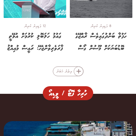
8 ގަޑިއިރު ކުރިން
12 ގަޑިއިރު ކުރިން
ހަފުތާ ބަންދުގައިވެސް ރާއްޖޭގެ
ގައުމު ހަލަބޮލި ކުރުމަށް އުޅޭތީ
ބޮޑުބަޔަކަށް މޫސުން ގޯސް
ފާރަވެރިވާންޖެހޭ: ރައީސް މުއިއްޒު
އިތުރު ޚަބަރު
ހުރިހާ ފޮޓޯ / ވީޑިއޯ