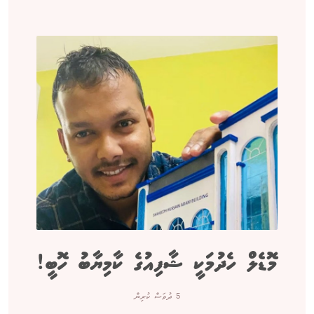
މޮޑެލް ހެދުމަކީ ޝާފިއުގެ ކާމިޔާބު ހޮބީ!
5 ދުވަސް ކުރިން