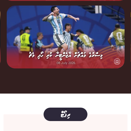
މިސްރުގެ މައްޗަށް އާޖެންޓީނާ ކުރި ހޯދި މެޗު
08 July 2026
ރިޕޯޓް