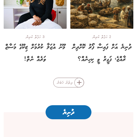
2 ހަފްތާ ކުރިން
3 ހަފްތާ ކުރިން
ދުނިޔެ އަށް ފައިސާ ފޯރު ކޮށްދިން
މޫނު އުޖަލާ ކުރުމަށް ޒިކޫގެ މަސާޖް
ރާއްޖެ، ފަގީރު ވީ ކިހިނެއް؟
ވަރެއް ނެތް!
އިތުރު ޚަބަރު
ދުނިޔެ