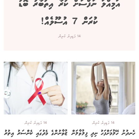
އަމިއްލަ ނަފްސަށް ކުރާ އިތުބާރު ބޮޑު
ކުރަން 7 އުސޫލެއް!
14 ގަޑިއިރު ކުރިން
14 ގަޑިއިރު ކުރިން
14 ގަޑިއިރު ކުރިން
ހެނދުނު ހޭލުމަށްފަހު ނިދި ފިލުވާލަން
ޒުވާނުންގެ މެދުގައި ކެންސަރު އިތުރު