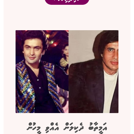
އަމީތާބު ދެކިލަން އެއްވި މީހުން