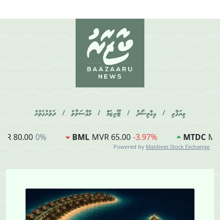
ވިޔަފާރި
/
އިގްތިސޯދު
/
ޓޫރިޒަމް
/
މުއާސަލާތު
/
ދަތުރުފަތުރު
MVR 65.00
-3.97%
MTDC
MVR 12.49
0.08%
DH
Powered by
Maldives Stock Exchange