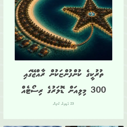
ތުރުކީގެ ކުންފުންޏަކުން ރާއްޖޭގައި
300 މިލިއަން ޑޮލަރުގެ ރިސޯޓެއް
23 ގަޑިއިރު ކުރިން