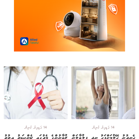
14 ގަޑިއިރު ކުރިން
14 ގަޑިއިރު ކުރިން
ހެނދުނު ހޭލުމަށްފަހު ނިދި ފިލުވާލަން
ޒުވާނުންގެ މެދުގައި ކެންސަރު އިތުރު