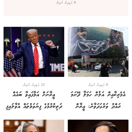
8 ގަޑިއިރު ކުރިން
8 ގަޑިއިރު ކުރިން
23 ގަޑިއިރު ކުރިން
އެމެރިކާއިން އަލުން ހަމަލާ ދޭނަމަ
އީރާނަށް އަޅާފައިވާ ބައެއް
ރައްދު ވަރުގަދަވާނެ: އީރާން
ދަތިކުރުމުގެ ފިޔަވަޅުތައް އުވާލައިފި