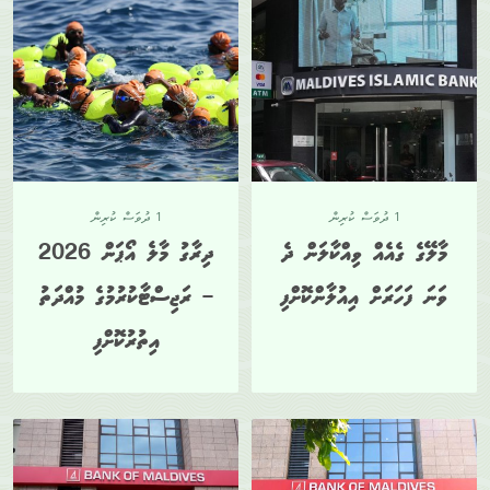
1 ދުވަސް ކުރިން
1 ދުވަސް ކުރިން
މާލޭގެ ގެއެއް ވިއްކާލަން ދެ
ދިރާގު މާލެ އޯޕަން 2026
ވަނަ ފަހަރަށް އިއުލާންކޮށްފި
– ރަޖިސްޓާކުރުމުގެ މުއްދަތު
އިތުރުކޮށްފި