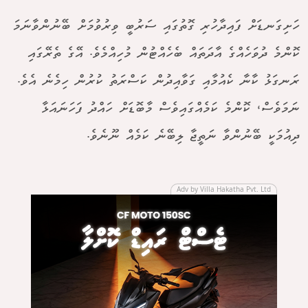
ހަށިގަނޑަށް ފައިދާހުރި ގޮތުގައި ސަރުބީ ވިރުވުމަށް ބޭނުންވާނަމަ
ކޮންމެ ދުވަހެއްގެ އާދަތައް ބެހެއްޓުން މުހިއްމެވެ. އޭގެ ތެރޭގައި
ރަނގަޅު ކާނާ ކެއުމާއި ގަވާއިދުން ކަސްރަތު ކުރުން ހިމެނެ އެވެ.
ނަމަވެސް، ކޮންމެ ކަމެއްގައިވެސް މާބޮޑަށް ހައްދު ފަހަނައަޅާ
ދިއުމަކީ ބޭނުންވާ ނަތީޖާ ލިބޭނެ ކަމެއް ނޫނެވެ.
Adv by Villa Hakatha Pvt. Ltd