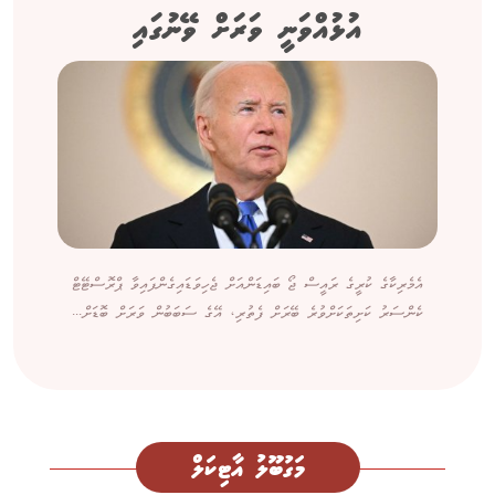
އުޅުއްވަނީ ވަރަށް ވޭނުގައި
އެމެރިކާގެ ކުރީގެ ރައީސް ޖޯ ބައިޑަންއަށް ޖެހިވަޑައިގެންފައިވާ ޕްރޮސްޓޭޓް
ކެންސަރު ކަށިތަކަށްވުރެ ބޭރަށް ފެތުރި، އޭގެ ސަބަބުން ވަރަށް ބޮޑަށް...
މަގުބޫލު އާޓިކަލް