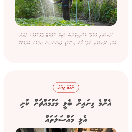
"ދަނޑުވެރި މަންފާ" އެގްރިބިޒްނާސް މެޗިން ގްރާންޓް ޕްރޮގްރާމުގެ ދެވަނަ
ބުރާއި "ދަނޑުވެރި ނަފާ" ލޯނު އިސްލާމީ ފައިނޭންސިން ނިޒާމަށް ބަދަލުކޮށް...
ރާއްޖެ މިއަދު
އެންމެ ގިނައިން ބެލީ މަގުމައްޗަށް ކުނި
އެޅި މައްސަލަތައް