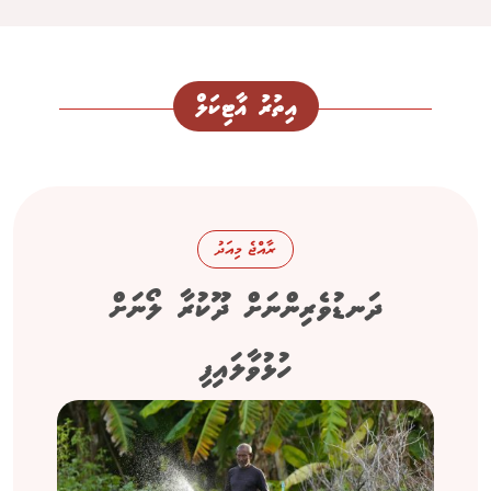
އިތުރު އާޓިކަލް
ރާއްޖެ މިއަދު
ދަނޑުވެރިންނަށް ދޫކުރާ ލޯނަށް
ހުޅުވާލައިފި