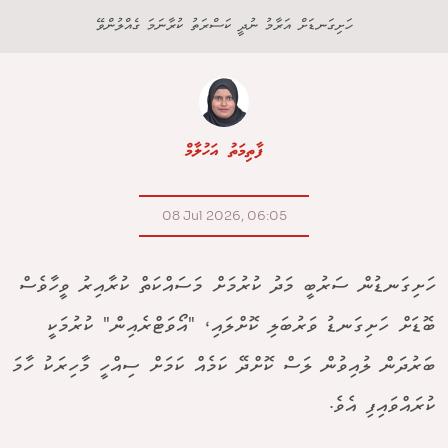
ހަށިގަނޑަށް އަރާމު ނުދީ ކަސްރަތު ކުރާނަމަ ގެއްލުންވޭ
ފާތިމަތު އަހުލާމް
08 Jul 2026, 06:05
ހަށިގަނޑުން ސަރުބީ މަދު ކުރުމަށް މަސައްކަތް ކުރާއިރު ވީހާވެސް
ބޮޑަށް ހަށިގަނޑު ވަރުބަލި ކޮށްލައި، "އޯވަޓްރެއިން" ކުރުމަކީ
ބަރުދަން ލުއިވުން ލަސް ކޮށްދޭ ކަމެއް ކަމަށް ސިއްހީ މާހިރަކު ހާމަ
ކުރައްވައިފި އެވެ.