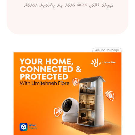
ގަޑިއިރުގެ ތެރޭގައި 50,000 އަށްވުރެ ގިނަ ހިޖުރަވެރިން އެތެރެވާން...
Adv by Dhiraagu