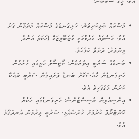
އެވެ. މީގެ ސަބަބުން:
މަސްތައް ބަލިކަށިވުން: ހަށިގަނޑުގެ މަސްތައް މަދުވާން ފަށަ
އެވެ. މަސްތައް މަދުވުމަކީ މެޓަބޮލިޒަމް (ހަކަތަ އަންދާ
މިންވަރު) ދަށްވާ ކަމެކެވެ.
ބަނޑުގެ ސަރުބީ އިތުރުވުން: ކޯޓިސޯލް މަތީގައި ހުރުމުން
ހަށިގަނޑުން ހާއްސަކޮށް ބަނޑު ވަށައިގެން ސަރުބީ ރައްކާ
ކުރަން މަގުފަހިވެ އެވެ.
އިންސިއުލިން ރެސިސްޓެންސް: ހަށިގަނޑުގައި ހަކުރު
ކޮންޓްރޯލް ކުރުމަށް ހުރަސްއެޅި، ސަރުބީ ވިރުވަން އުނދަގޫވެ
އެވެ.