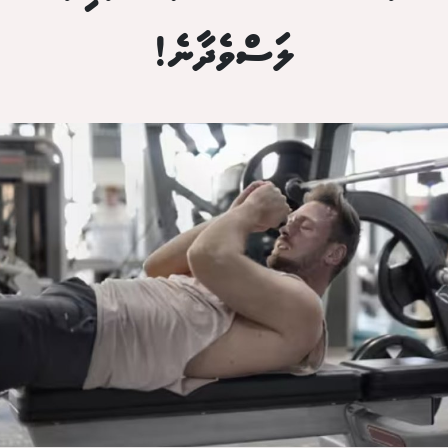
ލަސްވެދާނެ!