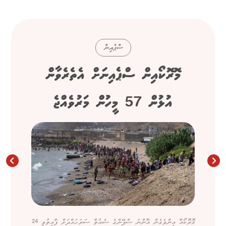
ސްޕެއިން
މޮރޮކޯއިން ސްޕެއިނަށް އެތެރެވާން
އުޅުން 57 މީހުން މަރުވެއްޖެ
މޮރޮކޯއާ އިންވެގެން އޮންނަ ސްޕޭންގެ ސެއުތާ ސަރަހައްދަށް ފާއިތުވި 24