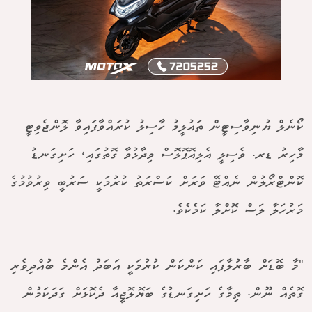
ކޯނެލް ޔުނިވާސިޓީން ތައުލީމު ހާސިލު ކުރައްވާފައިވާ ލޮންޖެވިޓީ
މާހިރު ޑރ. ވެސިލީ އެލިއޮޕޮލޮސް ވިދާޅުވާ ގޮތުގައި، ހަށިގަނޑު
ކޮންޓްރޯލުން ނެއްޓޭ ވަރަށް ކަސްރަތު ކުރުމަކީ ސަރުބީ ވިރުވުމުގެ
މަރުހަލާ ލަސް ކޮށްލާ ކަމެކެވެ.
"މާ ބޮޑަށް ބާރުލާފައި ކަންކަން ކުރުމަކީ އަބަދު އެންމެ ބުއްދިވެރި
ގޮތެއް ނޫން. ތިމާގެ ހަށިގަނޑުގެ ބަޔޮލޮޖީއާ ދެކޮޅަށް ގަދަކަމުން