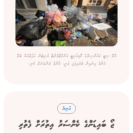
މާލޭ ސިޓީ ކައުންސިލްގެ ކޮމިއުނިޓީ އެންގޭޖްމެންޓް ޔުނިޓުން ހަފުތާއެއް ތެރޭ
އެންމެ ގިނައިން ބަލައިފައި ވަނީ، އާންމު ތަންތަނަށް ކުނި...
ދުނިޔެ
ޖޯ ބައިޑަންގެ ކެންސަރު އިތުރަށް ފެތުރި