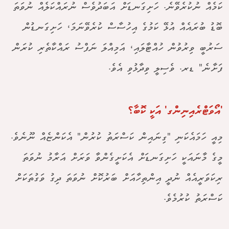
ކަމެއް ނުކުރެވޭނެ. ހަށިގަނޑަށް އަބަދުވެސް ނުރައްކަލެއް ނުވަތަ
ބޮޑު ބުރައެއް އުޅޭ ކަމުގެ އިހުސާސް ކުރެވޭނަމަ، ހަށިގަނޑުން
ސަރުބީ ވިރުވުން ހުއްޓާލައި، އަމިއްލަ ނަފްސު ރައްކާތެރި ކުރަން
ފަށާނެ" ޑރ. ވެސިލީ ވިދާޅުވި އެވެ.
'އޯވަޓްރެއިނިންގ' އަކީ ކޮބާ؟
މިއީ ހަމައެކަނި "ގިނައިން ކަސްރަތު ކުރުން" އެކަންޏެއް ނޫނެވެ.
މީގެ މާނައަކީ ހަށިގަނޑަށް އެކަށީގެންވާ ވަރަށް އަރާމު ނުވަތަ
ރިކަވަރީއެއް ނުދީ އިންތިހާއަށް ބަރުކޮށް ނުވަތަ ދިގު ވަގުތަކަށް
ކަސްރަތު ކުރުމެވެ.