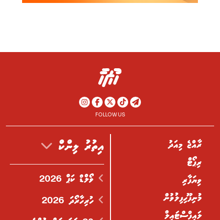
FOLLOW US
ރާއްޖެ މިއަދު
އިތުރު ލިންކް
ރިޕޯޓް
ވޯލްޑް ކަޕް 2026
ވިޔަފާރި
މުނިފޫހިފިލުވުން
ހުރިހާރޯދަ 2026
ލައިފްސްޓައިލް