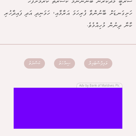
ސަރުބީ މަދުކުރަން ބޭނުންނަމަ ކަސްރަތު ކުރުމަށްފަހު
ހަށިގަނޑަށް ބޭނުންވާ ފުރިހަމަ އަރާމާއި، ހަމަނިދި އަދި ފައިދާހުރި
ކާނާ ދިނުން މުހިއްމެވެ.
ލައިފްސްޓައިލް
ސިއްހަތު
ކަސްރަތު
Adv by Bank of Maldives Plc