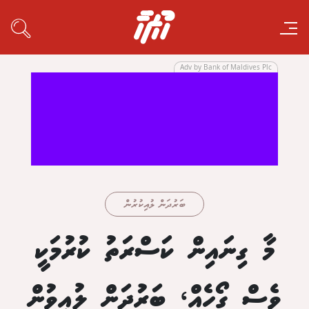
Adv by Bank of Maldives Plc
ބަރުދަން ލުއިކުރުން
މާ ގިނައިން ކަސްރަތު ކުރުމަކީ
ވެސް ގޯހެއް، ބަރުދަން ލުއިވުން