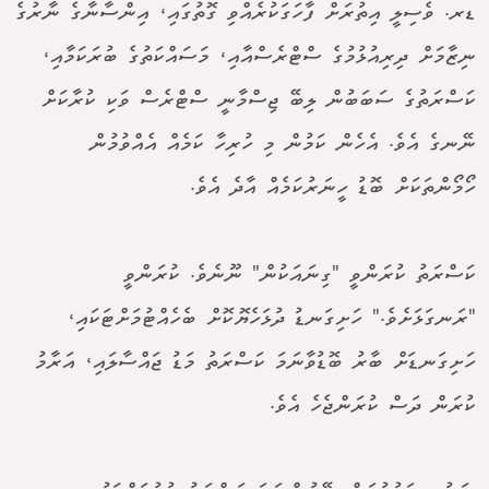
ޑރ. ވެސިލީ އިތުރަށް ފާހަގަކުރެއްވި ގޮތުގައި، އިންސާނާގެ ނާރުގެ
ނިޒާމަށް ދިރިއުޅުމުގެ ސްޓްރެސްއާއި، މަސައްކަތުގެ ބުރަކަމާއި،
ކަސްރަތުގެ ސަބަބުން ލިބޭ ޖިސްމާނީ ސްޓްރެސް ވަކި ކުރާކަށް
ނޭނގެ އެވެ. އެހެން ކަމުން މި ހުރިހާ ކަމެއް އެއްވުމުން
ހޯމޯންތަކަށް ބޮޑު ހީނަރުކަމެއް އާދެ އެވެ.
ކަސްރަތު ކުރަންވީ "ގިނައަކުން" ނޫނެވެ. ކުރަންވީ
"ރަނގަޅަށެވެ." ހަށިގަނޑު ދުޅަހެޔޮކޮށް ބެހެއްޓުމަށްޓަކައި،
ހަށިގަނޑަށް ބާރު ބޮޑުވާނަމަ ކަސްރަތު މަޑު ޖައްސާލައި، އަރާމު
ކުރަން ދަސް ކުރަންޖެހެ އެވެ.