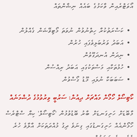
އޯވަޓްރެއިން ވާކަމުގެ ބައެއް ނިޝާންތައް
ކަސްރަތުކުރާ ހިތްނުވުން ނުވަތަ މޯޓިވޭޝަން ގެއްލުން
އަބަދު ވަރުބަލިވެފައި ހުރުން
ނިދަން އުނދަގޫވުން
ހުޅުތަކާއި މަސްތަކުގައި އަބަދު ރިއްސުން
ސަބަބަކާ ނުލައި މޫޑު ގޯސްވުން
ކޯޓިސޯލް ހޯމޯން މައްޗަށް ދިއުން: ސަރުބީ ވިރުވުމުގެ ދުޝްމަނެއް
މާބޮޑަށް ހަށިގަނޑަށް ބާރު ބޮޑުވުމުން 'ކޯޓިސޯލް' ކިޔާ ސްޓްރެސް
ހޯމޯންއެއް ހަށިގަނޑުގައި ގިނަވެ ދިގު މުއްދަތަކަށް އާލާވެ ހުރެ