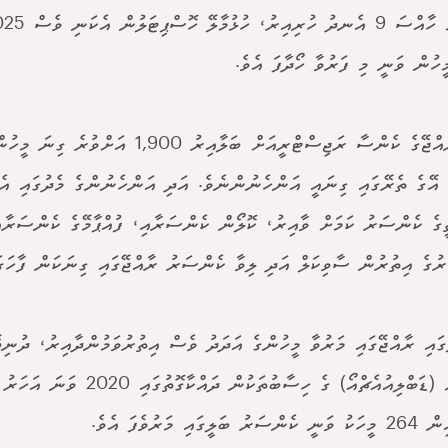
ދިވެހިރާއްޖޭގެ ކެންސާ ރަޖިސްޓްރީއަށް ބަލާއިރު 00
 އޭގެ ތެރޭގައި ގިނައީ އަންހެނުންނެވެ. އަދި އަންހެނުންގެ މެދުގައި އެ
ީގެ ކެންސަރު ކަމަށް ވާއިރު، ކޮލޯން ކެންސަރާއި، ފުއްޕާމޭގެ ކެންސަރާއި
ުގެ އިތުރުން ސާވިކަލް އަދި ލިވާ ކެންސަރު ރާއްޖޭގައި ގިނަކަން ފާހަގަކ
ގައި ރާއްޖޭގައި މަރުވާ މީހުންގެ އަދަދު ވެސް އިތުރުވަމުންދާއިރު، ދުނިޔ
ޖަމިއްޔާ (ޑަބްލިއުއެޗްއޯ) ގެ ހިސާބުތަކުން ދަ
ބަލީގައި މަރުވެފަ އެވެ.