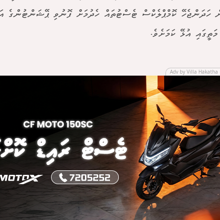
ް ހަދަންޖެހޭ ކޮމްޕްލެކްސް ޓެސްޓުތައް ހެދުމަށް ފޮނުވި ޕޭޝަންޓުންގެ އ
ަތީގައި އުޅޭ ކަމަށެވެ.
Adv by Villa Hakatha 