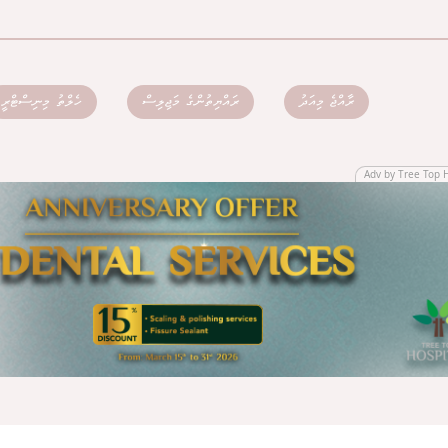
ރާއްޖެ މިއަދު
ރައްޔިތުންގެ މަޖިލިސް
ހެލްތު މިނިސްޓްރީ
Adv by Tree Top 