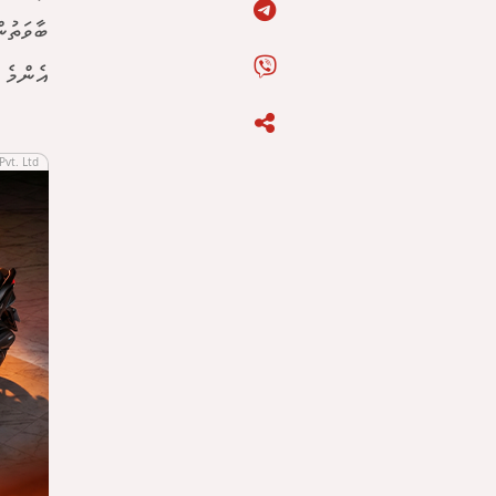
ބާވަތުނ
އެންމެ މ
Pvt. Ltd