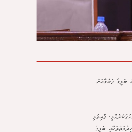
ބަލީގެ ފަރުވާއަށް
ަގަކުރެއްވީ، ފާއިތުވި
ދުމަތްތަކާއި ބަލީގެ