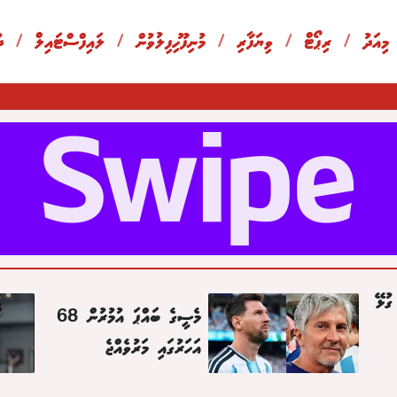
 މިއަދު
/
ރިޕޯޓް
/
ވިޔަފާރި
/
މުނިފޫހިފިލުވުން
/
ލައިފްސްޓައިލް
/
ދ
ގުޅޭ
މެސީގެ ބައްޕަ އުމުރުން 68
އަހަރުގައި މަރުވެއްޖެ