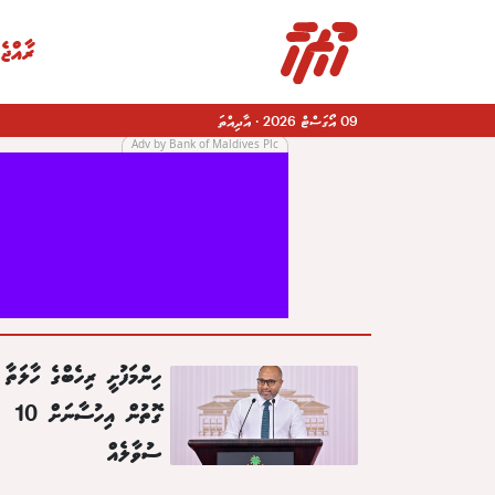
ރާއްޖެ
09 އޯގަސްޓް 2026
·
އާދިއްތަ
Adv by Bank of Maldives Plc
|
ހިންމަފުށީ ރިހެބްގެ ހާލަތާ 
ގޮތުން އިހުސާނަށް 10
ސުވާލެއް