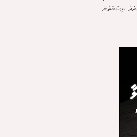
ަދަދު ނިސްބަތުން