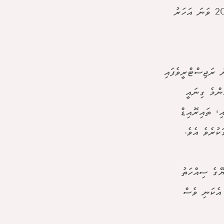
މިކަމަށް ހާއްސަ 9 އެނދު ހުރިއިރު، ހުޅުމާލޭ ހޮސްޕިޓަލުން އެކަނި ވެސް 2025 ވަނަ އަހަރު
1,9 އަށްވުރެ ގިނަ މީހުން ރަޖިސްޓްރީވެފައި
ންމެ ގިނައީ
، ތައިރޮއިޑް
ުރެވެ އެވެ.
ޭގެ ސިއްހަތު
އްކާގޮތުގައި 2020 ވަނަ އަހަރު އެކަނި ވެސް