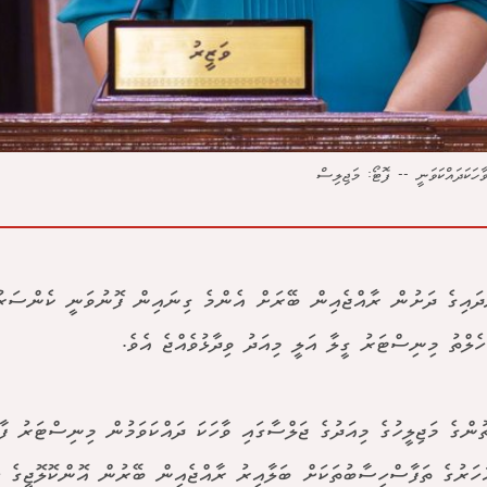
ހަކަދައްކަވަނީ -- ފޮޓޯ: މަޖިލިސް
ައިގެ ދަށުން ރާއްޖެއިން ބޭރަށް އެންމެ ގިނައިން ފޮނުވަނީ ކެންސަރު 
ހެލްތު މިނިސްޓަރު ގީލާ އަލީ މިއަދު ވިދާޅުވެއްޖެ އެވެ.
ުންގެ މަޖިލީހުގެ މިއަދުގެ ޖަލްސާގައި ވާހަކަ ދައްކަވަމުން މިނިސްޓަރު ފާހ
ހަރުގެ ތަފާސްހިސާބުތަކަށް ބަލާއިރު ރާއްޖެއިން ބޭރުން އޮންކޮލޮޖީގެ ހި