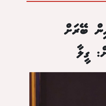
ިން ބޭރަށް
ް: ގީލާ