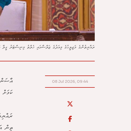
ރައްޔިތުންގެ މަޖިލީހުގެ މިއަދުގެ ޖަލްސާގައި ހެލްތު މިނިސްޓަރު ގީލާ ވާ
އާސަންދ
08 Jul 2026, 09:44
ކަމަށް 
ރައްޔިތ
ތިން އަ