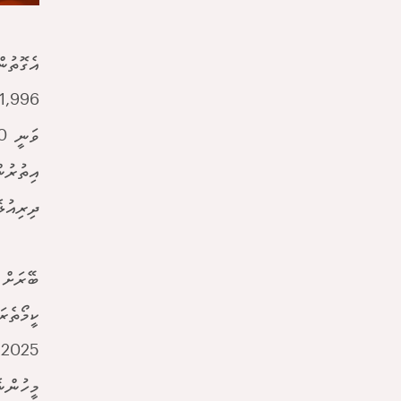
އިތުރުނ
ދިރިއުޅ
ބޭރަށް 
ކީމޯތެރ
މީހުންނެ