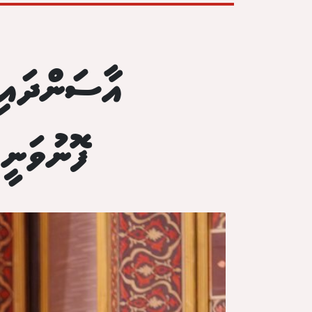
އާސަންދައިނ
ފޮނުވަނީ