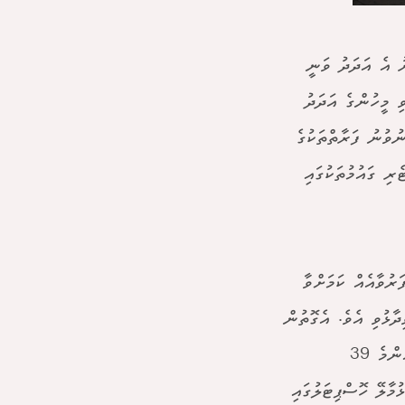
ހުން ފޮނުވިއިރު، 2024 ވަނަ އަހަރު އެ އަދަދު ވަނީ
ަށް ފޮނުވި މީހުންގެ އަދަދު
ޮނުވުނު ފަރާތްތަކުގެ
ރި ގައުމުތަކުގައި
ުވާއެއް ކަމަށްވާ
ާޅުވި އެވެ. އެގޮތުން
2025 ވަނަ އަހަރު ކީމޯތެރަޕީގެ ހިދުމަތް ރާއްޖެއިން ބޭރުން ހޯދާފައި ވަނީ އެންމެ 39
ުމާލޭ ހޮސްޕިޓަލުގައި