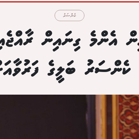
ކެންސަރު
ް އެންމެ ގިނައިން ރާއްޖެއ
 ކެންސަރު ބަލީގެ ފަރުވާއަށ