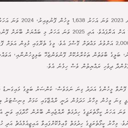
އެގޮތުން 2023 ވަނަ އަހަރު 1,638 މީ
1,996 އަށް އަރާފައެވެ. އަދި 2025 ވަނަ އަހަރު މި ބައްޔަށް ބޭރ
ވަނީ 2,000 އަށްވުރެ މައްޗަށް ގޮސްފަ އެވެ. މީގެ ތެރޭގައި މުޅިން އަލަށް ފ
ް، ބަލީގެ ބާވަތުން ތަކުރާރުކޮށް ފޮނުވަންޖެހޭ ބަލިމީހުންނާއި، އަވައްޓެ
ެމުންދާ ދިވެހި ރައްޔިތުން ވެސް ހިމެނެ އެވެ.
ފޮނުވާ މީހުންގެ އަދަދު ގިނަ ނަމަވެސް، ކެންސަރު ބަލީގެ މައިގަނޑު ފަރ
ަޕީ ގިނަ މީހުން މިހާރު ހަދަމުން ދަނީ ރާއްޖޭގައި ކަމަށް މިނިސްޓަރު ވިދ
ވެ. މިހާރު ކީމޯތެރަޕީގެ ހިދުމަތް ގާއިމްކޮށްފައިވާ އައިޖީއެމްއެޗް އަދި ހުޅ