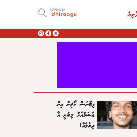
POWERED BY
ުނިޔެ
ފިޓްނަސް ކޯޗިން އިން
އަޝަމްއަށް ލިބުނީ އާ
ދިރުމެއް!