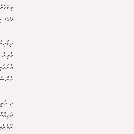
755 މީހުން ވަނީ މި ފަރުވާ ހޯދާފަ އެވެ.
ވާއިރު،
އުރަމަތ
ކެންސަރ
މި ބަލީ
ރާއްޖެއިން 264 މީހަކު ވަނީ ކެންސަރު 